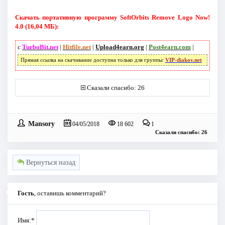
Скачать портативную программу SoftOrbits Remove Logo Now!
4.0 (16,04 МБ):
с
TurboBit.net
|
Hitfile.net
|
Upload4earn.org
|
Post4earn.com
|
Прямая ссылка на скачивание доступна только для группы:
VIP-diakov.net
Сказали спасибо: 26
Mansory
04/05/2018
18 602
1
Сказали спасибо: 26
Вернуться назад
Гость
, оставишь комментарий?
Имя:
*