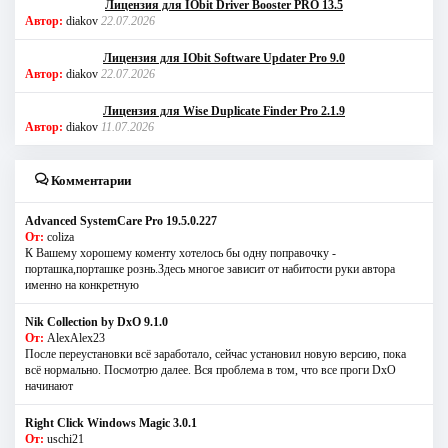
Лицензия для IObit Driver Booster PRO 13.5
Автор:
diakov
22.07.2026
Лицензия для IObit Software Updater Pro 9.0
Автор:
diakov
22.07.2026
Лицензия для Wise Duplicate Finder Pro 2.1.9
Автор:
diakov
11.07.2026
Комментарии
Advanced SystemCare Pro 19.5.0.227
От:
coliza
К Вашему хорошему коменту хотелось бы одну поправочку -
порташка,порташке рознь.Здесь многое зависит от набитости руки автора
именно на конкретную
Nik Collection by DxO 9.1.0
От:
AlexAlex23
После переустановки всё заработало, сейчас установил новую версию, пока
всё нормально. Посмотрю далее. Вся проблема в том, что все проги DxO
начинают
Right Click Windows Magic 3.0.1
От:
uschi21