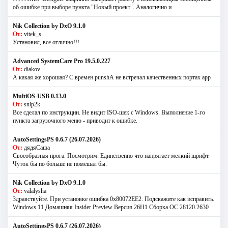
об ошибке при выборе пункта "Новый проект". Аналогично и
Nik Collection by DxO 9.1.0
От:
vitek_s
Установил, все отлично!!!
Advanced SystemCare Pro 19.5.0.227
От:
diakov
А какая же хорошая? С времен punshА не встречал качественных портах app
MultiOS-USB 0.13.0
От:
snip2k
Все сделал по инструкции. Не видит ISO-шек с Windows. Выполнение 1-го
пункта загрузочного меню - приводит к ошибке.
AutoSettingsPS 0.6.7 (26.07.2026)
От:
дядяСаша
Своеобразная прога. Посмотрим. Единственно что напрягает мелкий шрифт.
Чуток бы по больше не помешал бы.
Nik Collection by DxO 9.1.0
От:
valalysha
Здравствуйте. При установке ошибка 0х80072EE2. Подскажите как исправить.
Windows 11 Домашняя Insider Preview Версия 26H1 Сборка ОС 28120.2630
AutoSettingsPS 0.6.7 (26.07.2026)