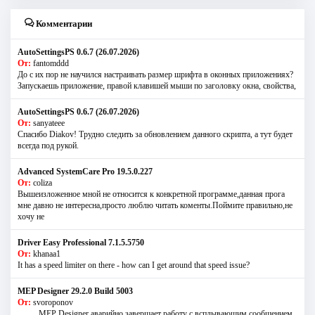
Комментарии
AutoSettingsPS 0.6.7 (26.07.2026)
От:
fantomddd
До с их пор не научился настраивать размер шрифта в оконных приложениях?
Запускаешь приложение, правой клавишей мыши по заголовку окна, свойства,
AutoSettingsPS 0.6.7 (26.07.2026)
От:
sanyateee
Спасибо Diakov! Трудно следить за обновлением данного скрипта, а тут будет
всегда под рукой.
Advanced SystemCare Pro 19.5.0.227
От:
coliza
Вышеизложенное мной не относится к конкретной программе,данная прога
мне давно не интересна,просто люблю читать коменты.Поймите правильно,не
хочу не
Driver Easy Professional 7.1.5.5750
От:
khanaa1
It has a speed limiter on there - how can I get around that speed issue?
MEP Designer 29.2.0 Build 5003
От:
svoroponov
..........MEP Designer аварийно завершает работу с всплывающим сообщением