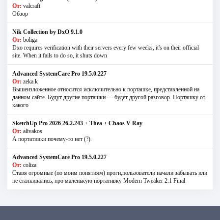
От:
valcraft
Обзор
Nik Collection by DxO 9.1.0
От:
boliga
Dxo requires verification with their servers every few weeks, it's on their official
site. When it fails to do so, it shuts down
Advanced SystemCare Pro 19.5.0.227
От:
zeka.k
Вышеизложенное относится исключительно к порташке, представленной на
данном сайте. Будут другие порташки — будет другой разговор. Порташку от
какого
SketchUp Pro 2026 26.2.243 + Thea + Chaos V-Ray
От:
alivakos
А портативки почему-то нет (?).
Advanced SystemCare Pro 19.5.0.227
От:
coliza
Ставя огромные (по моим понятиям) проги,пользователи начали забывать или
не сталкивались, про маленькую портативку Modern Tweaker 2.1 Final