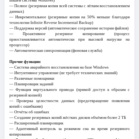
Вашей системы Windows)
— Полное (резервная копия всей системы с лёгким восстановлением
данных)
— Инкрементальное (резервные копии на 50% меньше благодаря
технологии Infinite Reverse Incremental Backup)
— Поддержка версий (автоматическое сохранение истории файлов)
— Проактивное резервное копирование (процесс
приостанавливается автоматически при высокой нагрузке на
процессор)
— Автоматическая синхронизация (фоновая служба)
Прочие функции:
— Система аварийного восстановления на базе Windows
— Интуитивное управление (не требует технических знаний)
— Различные помощники
— Планировщик заданий
— Функция виртуального привода (прямой доступ к образам с
резервной копией)
— Проверка целостности данных (предотвращение появления
копий с ошибками)
— Отчёты об ошибках
— Создание резервных копий жёстких дисков объёмом более 2 ТБ
— Расширенный планировщик
— Адаптивный контроль за режимом сна во время резервного
копирования