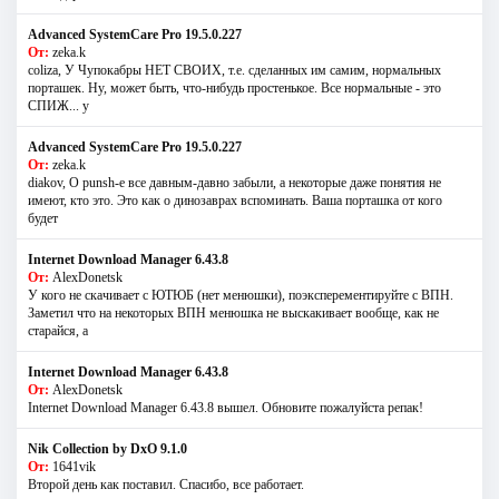
Advanced SystemCare Pro 19.5.0.227
От:
zeka.k
coliza, У Чупокабры НЕТ СВОИХ, т.е. сделанных им самим, нормальных
порташек. Ну, может быть, что-нибудь простенькое. Все нормальные - это
СПИЖ... у
Advanced SystemCare Pro 19.5.0.227
От:
zeka.k
diakov, О punsh-е все давным-давно забыли, а некоторые даже понятия не
имеют, кто это. Это как о динозаврах вспоминать. Ваша порташка от кого
будет
Internet Download Manager 6.43.8
От:
AlexDonetsk
У кого не скачивает с ЮТЮБ (нет менюшки), поэксперементируйте с ВПН.
Заметил что на некоторых ВПН менюшка не выскакивает вообще, как не
старайся, а
Internet Download Manager 6.43.8
От:
AlexDonetsk
Internet Download Manager 6.43.8 вышел. Обновите пожалуйста репак!
Nik Collection by DxO 9.1.0
От:
1641vik
Второй день как поставил. Спасибо, все работает.