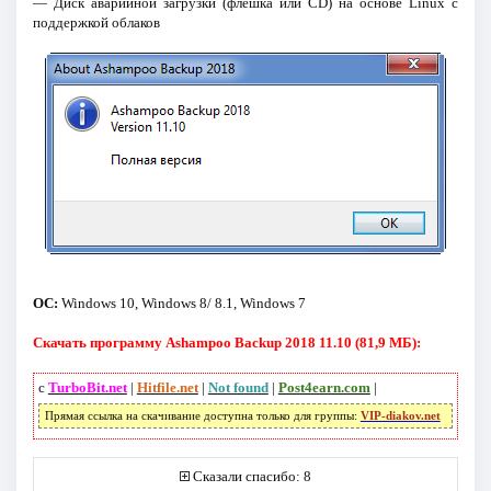
— Диск аварийной загрузки (флешка или CD) на основе Linux с
поддержкой облаков
ОС:
Windows 10, Windows 8/ 8.1, Windows 7
Скачать программу Ashampoo Backup 2018 11.10 (81,9 МБ):
с
TurboBit.net
|
Hitfile.net
|
Not found
|
Post4earn.com
|
Прямая ссылка на скачивание доступна только для группы:
VIP-diakov.net
Сказали спасибо: 8