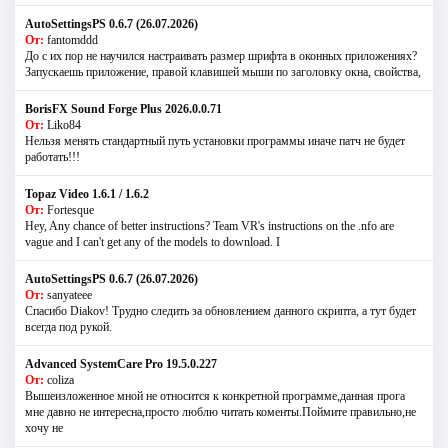
AutoSettingsPS 0.6.7 (26.07.2026)
От:
fantomddd
До с их пор не научился настраивать размер шрифта в оконных приложениях?
Запускаешь приложение, правой клавишей мыши по заголовку окна, свойства,
BorisFX Sound Forge Plus 2026.0.0.71
От:
Liko84
Нельзя менять стандартный путь установки программы иначе патч не будет
работать!!!
Topaz Video 1.6.1 / 1.6.2
От:
Fortesque
Hey, Any chance of better instructions? Team VR's instructions on the .nfo are
vague and I can't get any of the models to download. I
AutoSettingsPS 0.6.7 (26.07.2026)
От:
sanyateee
Спасибо Diakov! Трудно следить за обновлением данного скрипта, а тут будет
всегда под рукой.
Advanced SystemCare Pro 19.5.0.227
От:
coliza
Вышеизложенное мной не относится к конкретной программе,данная прога
мне давно не интересна,просто люблю читать коменты.Поймите правильно,не
хочу не