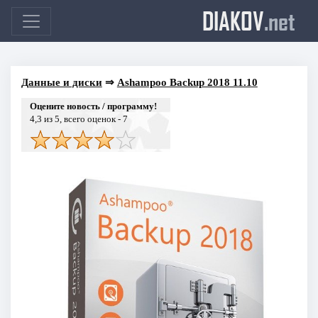
DIAKOV
.net
Данные и диски
⇒
Ashampoo Backup 2018 11.10
Оцените новость / программу!
4,3
из 5, всего оценок -
7