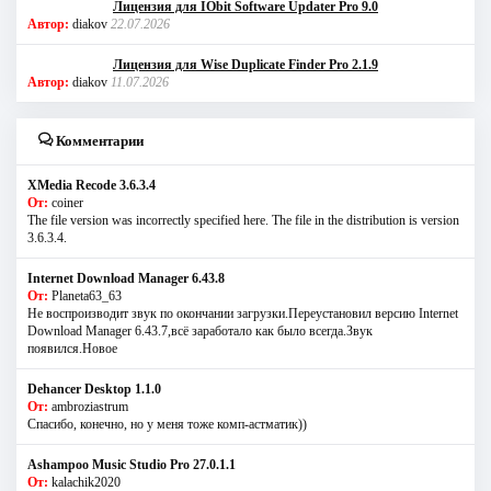
Лицензия для IObit Software Updater Pro 9.0
Автор:
diakov
22.07.2026
Лицензия для Wise Duplicate Finder Pro 2.1.9
Автор:
diakov
11.07.2026
Комментарии
XMedia Recode 3.6.3.4
От:
coiner
The file version was incorrectly specified here. The file in the distribution is version
3.6.3.4.
Internet Download Manager 6.43.8
От:
Planeta63_63
Не воспроизводит звук по окончании загрузки.Переустановил версию Internet
Download Manager 6.43.7,всё заработало как было всегда.Звук
появился.Новое
Dehancer Desktop 1.1.0
От:
ambroziastrum
Спасибо, конечно, но у меня тоже комп-астматик))
Ashampoo Music Studio Pro 27.0.1.1
От:
kalachik2020