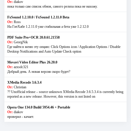
От:
diakov
пока только сам список обнов, самого релиза пока не нахожу.
FxSound 1.2.10.0 / FxSound 1.2.11.0 Beta
От:
Ross
На ГитХабе 1.2.11.0 уже стабильная а бета уже 1.2.12.0
PDF Suite Pro+OCR 20.0.61.21558
От:
GeorgNik
Где найти в меню эту опцию: Click Options icon / Application Options / Disable
Desktop Notifications and Auto Update Check option
Movavi Video Editor Plus 26.20.0
От:
azxsdc321
Добрый день. А новая версия скоро будет?
XMedia Recode 3.6.3.4
От:
Christian
?? Unofficial release – source unknown XMedia Recode 3.6.5.3.4 is currently being
reported as a new release. However, this version is not listed on
Opera One 134.0 Build 5954.46 + Portable
От:
diakov
проверил - качает.