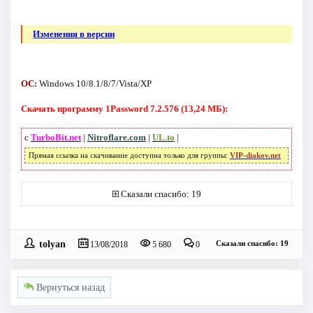
Изменения в версии
ОС:
Windows 10/8.1/8/7/Vista/XP
Скачать программу 1Password 7.2.576 (13,24 МБ):
с
TurboBit.net
|
Nitroflare.com
|
UL.to
|
Прямая ссылка на скачивание доступна только для группы:
VIP-diakov.net
Сказали спасибо: 19
tolyan
Сказали спасибо: 19
13/08/2018
5 680
0
Вернуться назад