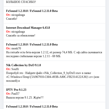
БОЛЬШОЕ СПАСИБО!
FxSound 1.2.10.0 / FxSound 1.2.11.0 Beta
От:
nicogalzaga
Спасибо!
Internet Download Manager 6.43.8
От:
nicogalzaga
Спасибо за обновление!
FxSound 1.2.10.0 / FxSound 1.2.11.0 Beta
От:
monk70
На гитхабе есть бета-версия 1.2.12, её размер 74,4 МБ. С оф.сайта скачивается
последняя стабильная версия 1.2.11 - 69 МБ.
Nik Collection by DxO 9.1.0
От:
Souffi
Попробуй это : Найдите файл «Nik_Collection_9_byDxO.exe» в папке
«C:\Windows\Temp\{5A967910-C604-493B-A80C-FB2314122A36}\.cr» (или
похожей) и
IPTV Pro 9.1.23
От:
Paul57
Вышла версия 9.1.25. Ждём!!!
FxSound 1.2.10.0 / FxSound 1.2.11.0 Beta