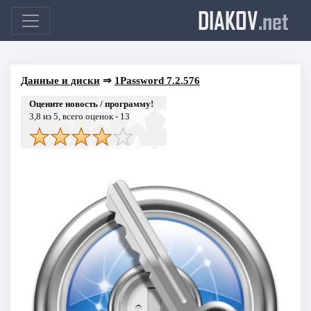
DIAKOV
.net
Данные и диски
⇒
1Password 7.2.576
Оцените новость / программу!
3,8
из 5, всего оценок -
13