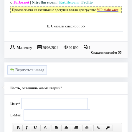
с
Turbo.net
|
Nitroflare.com
|
Katfile.com
|
Frdl.to
|
Прямая ссылка на скачивание доступна только для группы:
VIP-diakov.net
Сказали спасибо: 55
Mansory
20/03/2024
20 899
1
Сказали спасибо: 55
Вернуться назад
Гость
, оставишь комментарий?
Имя:
*
E-Mail: