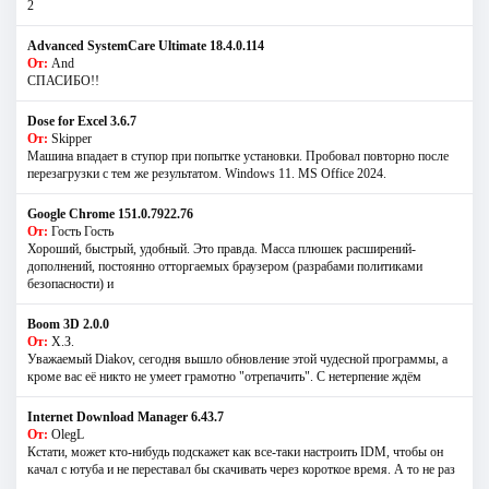
2
Advanced SystemCare Ultimate 18.4.0.114
От:
And
СПАСИБО!!
Dose for Excel 3.6.7
От:
Skipper
Машина впадает в ступор при попытке установки. Пробовал повторно после
перезагрузки с тем же результатом. Windows 11. MS Offiсe 2024.
Google Chrome 151.0.7922.76
От:
Гость Гость
Хороший, быстрый, удобный. Это правда. Масса плюшек расширений-
дополнений, постоянно отторгаемых браузером (разрабами политиками
безопасности) и
Boom 3D 2.0.0
От:
Х.З.
Уважаемый Diakov, сегодня вышло обновление этой чудесной программы, а
кроме вас её никто не умеет грамотно "отрепачить". С нетерпение ждём
Internet Download Manager 6.43.7
От:
OlegL
Кстати, может кто-нибудь подскажет как все-таки настроить IDM, чтобы он
качал с ютуба и не переставал бы скачивать через короткое время. А то не раз