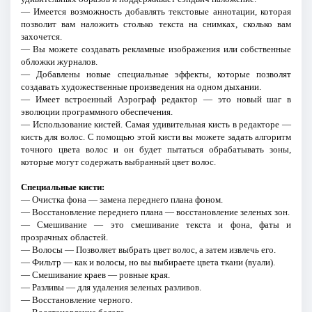
— Имеется возможность добавлять текстовые аннотации, которая
позволит вам наложить столько текста на снимках, сколько вам
захочется.
— Вы можете создавать рекламные изображения или собственные
обложки журналов.
— Добавлены новые специальные эффекты, которые позволят
создавать художественные произведения на одном дыхании.
— Имеет встроенный Аэрограф редактор — это новый шаг в
эволюции программного обеспечения.
— Использование кистей. Самая удивительная кисть в редакторе —
кисть для волос. С помощью этой кисти вы можете задать алгоритм
точного цвета волос и он будет пытаться обрабатывать зоны,
которые могут содержать выбранный цвет волос.
Специальные кисти:
— Очистка фона — замена переднего плана фоном.
— Восстановление переднего плана — восстановление зеленых зон.
— Смешивание — это смешивание текста и фона, фаты и
прозрачных областей.
— Волосы — Позволяет выбрать цвет волос, а затем извлечь его.
— Фильтр — как и волосы, но вы выбираете цвета ткани (вуали).
— Смешивание краев — ровные края.
— Разливы — для удаления зеленых разливов.
— Восстановление черного.