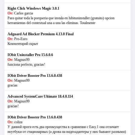
Right Click Windows Magic 3.0.1
От:
Carlos garcia
Para quitar toda la porqueria que instala en hibituninstaller (gratuito) opcion
herramientas del contextual una a una las eliminas. Totalmente
Adguard Ad Blocker Premium 4.13.0 Final
От:
Pro-Euro
Комментарий скрыт
IObit Uninstaller Pro 15.6.0.6
От:
Magnus99
funciona perfecto, gracias!
IObit Driver Booster Pro 13.6.0.438
От:
Magnus99
gracias
Advanced SystemCare Ultimate 18.4.0.114
От:
Magnus99
gracias!
IObit Driver Booster Pro 13.6.0.438
От:
coliza
У данной проги есть два преимущества в сравнении с Easy.1 она отличает
ноутбуки от стационарных (а дрова на видеоадаптеры у них бывают разными)