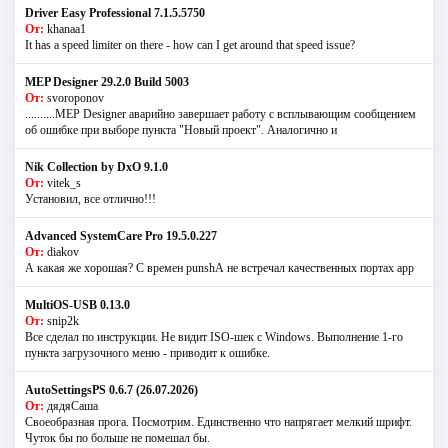
Driver Easy Professional 7.1.5.5750
От:
khanaa1
It has a speed limiter on there - how can I get around that speed issue?
MEP Designer 29.2.0 Build 5003
От:
svoroponov
..........MEP Designer аварийно завершает работу с всплывающим сообщением
об ошибке при выборе пункта "Новый проект". Аналогично и
Nik Collection by DxO 9.1.0
От:
vitek_s
Установил, все отлично!!!
Advanced SystemCare Pro 19.5.0.227
От:
diakov
А какая же хорошая? С времен punshА не встречал качественных портах app
MultiOS-USB 0.13.0
От:
snip2k
Все сделал по инструкции. Не видит ISO-шек с Windows. Выполнение 1-го
пункта загрузочного меню - приводит к ошибке.
AutoSettingsPS 0.6.7 (26.07.2026)
От:
дядяСаша
Своеобразная прога. Посмотрим. Единственно что напрягает мелкий шрифт.
Чуток бы по больше не помешал бы.