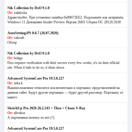
Nik Collection by DxO 9.1.0
От:
valalysha
Здравствуйте. При установке ошибка 0х80072EE2. Подскажите как исправить.
Windows 11 Домашняя Insider Preview Версия 26H1 Сборка ОС 28120.2630
AutoSettingsPS 0.6.7 (26.07.2026)
От:
valcraft
Обзор
Nik Collection by DxO 9.1.0
От:
boliga
Dxo requires verification with their servers every few weeks, it's on their official
site. When it fails to do so, it shuts down
Advanced SystemCare Pro 19.5.0.227
От:
zeka.k
Вышеизложенное относится исключительно к порташке, представленной на
данном сайте. Будут другие порташки — будет другой разговор. Порташку от
какого
SketchUp Pro 2026 26.2.243 + Thea + Chaos V-Ray
От:
alivakos
А портативки почему-то нет (?).
Advanced SystemCare Pro 19.5.0.227