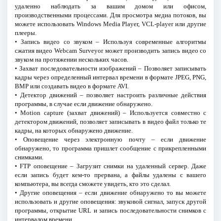
удаленно наблюдать за вашим домом или офисом,
производственными процессами. Для просмотра медиа потоков, вы
можете использовать Windows Media Player, VCL-player или другие
плееры.
• Запись видео со звуком – Используя современные алгоритмы
сжатия видео Webcam Surveyor может производить запись видео со
звуком на протяжении нескольких часов.
• Захват последовательности изображений – Позволяет записывать
кадры через определенный интервал времени в формате JPEG, PNG,
BMP или создавать видео в формате AVI.
• Детектор движений – позволяет настроить различные действия
программы, в случае если движение обнаружено.
• Motion capture (захват движений) – Используется совместно с
детектором движений, позволяет записывать в видео файл только те
кадры, на которых обнаружено движение.
• Оповещение через электронную почту – если движение
обнаружено, то программа пришлет сообщение с прикрепленными
снимками.
• FTP оповещение – Загрузит снимки на удаленный сервер. Даже
если запись будет кем-то прервана, а файлы удалены с вашего
компьютера, вы всегда сможете увидеть, кто это сделал.
• Другие оповещения – если движение обнаружено то вы можете
использовать и другие оповещения: звуковой сигнал, запуск другой
программы, открытие URL и запись последовательности снимков с
интервалом времени.