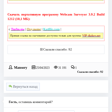
Скачать портативную программу Webcam Surveyor 3.9.2 Build
1212 (10,1 МБ):
с
Turbo.pw
|
Oxy.name
|
Katfile.com
|
Прямая ссылка на скачивание доступна только для группы:
VIP-diakov.net
Сказали спасибо: 92
Mansory
25/04/2023
31 191
1
Сказали спасибо: 92
Вернуться назад
Гость
, оставишь комментарий?