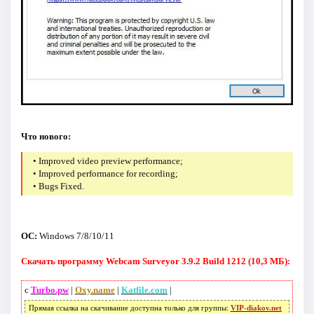
Что нового:
• Improved video preview performance;
• Improved performance for recording;
• Bugs Fixed.
ОС:
Windows 7/8/10/11
Скачать программу Webcam Surveyor 3.9.2 Build 1212 (10,3 МБ):
с
Turbo.pw
|
Oxy.name
|
Katfile.com
|
Прямая ссылка на скачивание доступна только для группы:
VIP-diakov.net