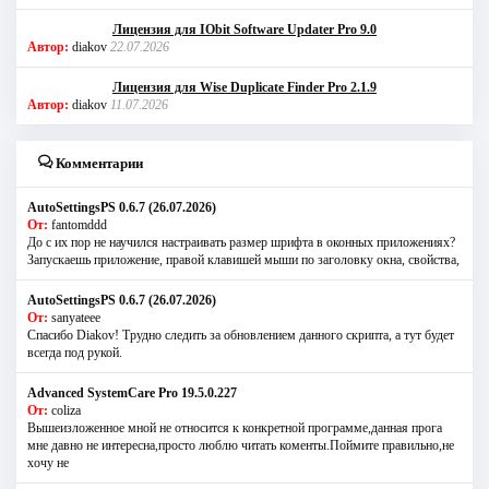
Лицензия для IObit Software Updater Pro 9.0
Автор:
diakov
22.07.2026
Лицензия для Wise Duplicate Finder Pro 2.1.9
Автор:
diakov
11.07.2026
Комментарии
AutoSettingsPS 0.6.7 (26.07.2026)
От:
fantomddd
До с их пор не научился настраивать размер шрифта в оконных приложениях?
Запускаешь приложение, правой клавишей мыши по заголовку окна, свойства,
AutoSettingsPS 0.6.7 (26.07.2026)
От:
sanyateee
Спасибо Diakov! Трудно следить за обновлением данного скрипта, а тут будет
всегда под рукой.
Advanced SystemCare Pro 19.5.0.227
От:
coliza
Вышеизложенное мной не относится к конкретной программе,данная прога
мне давно не интересна,просто люблю читать коменты.Поймите правильно,не
хочу не