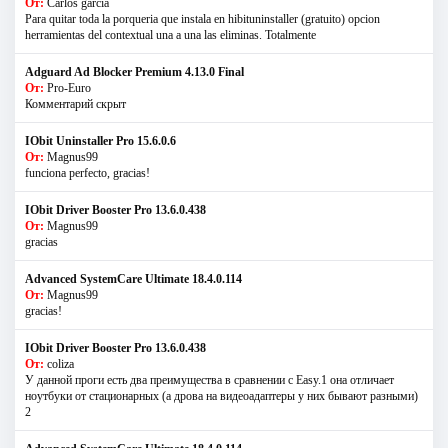
От:
Carlos garcia
Para quitar toda la porqueria que instala en hibituninstaller (gratuito) opcion
herramientas del contextual una a una las eliminas. Totalmente
Adguard Ad Blocker Premium 4.13.0 Final
От:
Pro-Euro
Комментарий скрыт
IObit Uninstaller Pro 15.6.0.6
От:
Magnus99
funciona perfecto, gracias!
IObit Driver Booster Pro 13.6.0.438
От:
Magnus99
gracias
Advanced SystemCare Ultimate 18.4.0.114
От:
Magnus99
gracias!
IObit Driver Booster Pro 13.6.0.438
От:
coliza
У данной проги есть два преимущества в сравнении с Easy.1 она отличает
ноутбуки от стационарных (а дрова на видеоадаптеры у них бывают разными)
2