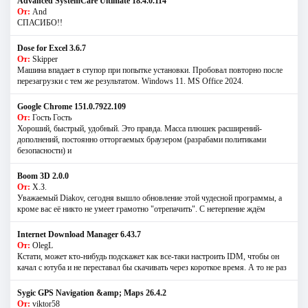
Advanced SystemCare Ultimate 18.4.0.114
От:
And
СПАСИБО!!
Dose for Excel 3.6.7
От:
Skipper
Машина впадает в ступор при попытке установки. Пробовал повторно после
перезагрузки с тем же результатом. Windows 11. MS Offiсe 2024.
Google Chrome 151.0.7922.109
От:
Гость Гость
Хороший, быстрый, удобный. Это правда. Масса плюшек расширений-
дополнений, постоянно отторгаемых браузером (разрабами политиками
безопасности) и
Boom 3D 2.0.0
От:
Х.З.
Уважаемый Diakov, сегодня вышло обновление этой чудесной программы, а
кроме вас её никто не умеет грамотно "отрепачить". С нетерпение ждём
Internet Download Manager 6.43.7
От:
OlegL
Кстати, может кто-нибудь подскажет как все-таки настроить IDM, чтобы он
качал с ютуба и не переставал бы скачивать через короткое время. А то не раз
Sygic GPS Navigation &amp; Maps 26.4.2
От:
viktor58