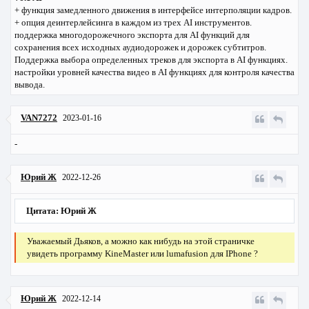
+ функция замедленного движения в интерфейсе интерполяции кадров.
+ опция деинтерлейсинга в каждом из трех AI инструментов.
поддержка многодорожечного экспорта для AI функций для
сохранения всех исходных аудиодорожек и дорожек субтитров.
Поддержка выбора определенных треков для экспорта в AI функциях.
настройки уровней качества видео в AI функциях для контроля качества
вывода.
VAN7272
2023-01-16
-
Юрий Ж
2022-12-26
Цитата: Юрий Ж
Уважаемый Дьяков, а можно как нибудь на этой страничке
увидеть программу KineMaster или lumafusion для IPhone ?
Юрий Ж
2022-12-14