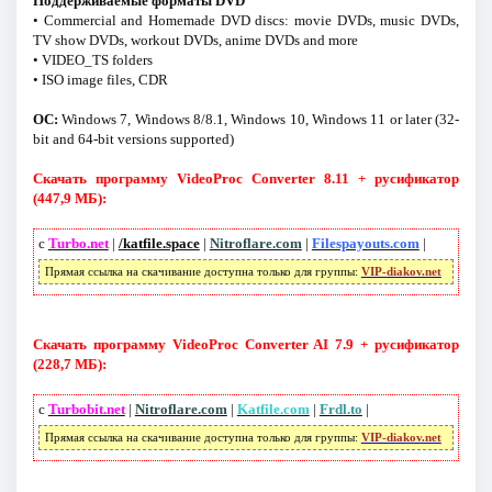
Поддерживаемые форматы DVD
• Commercial and Homemade DVD discs: movie DVDs, music DVDs,
TV show DVDs, workout DVDs, anime DVDs and more
• VIDEO_TS folders
• ISO image files, CDR
ОС:
Windows 7, Windows 8/8.1, Windows 10, Windows 11 or later (32-
bit and 64-bit versions supported)
Скачать программу VideoProc Converter 8.11 + русификатор
(447,9 МБ):
с
Turbo.net
|
/katfile.space
|
Nitroflare.com
|
Filespayouts.com
|
Прямая ссылка на скачивание доступна только для группы:
VIP-diakov.net
Скачать программу VideoProc Converter AI 7.9 + русификатор
(228,7 МБ):
с
Turbobit.net
|
Nitroflare.com
|
Katfile.com
|
Frdl.to
|
Прямая ссылка на скачивание доступна только для группы:
VIP-diakov.net