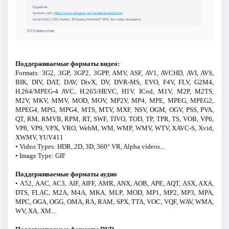
Поддерживаемые форматы видео:
Formats: 3G2, 3GP, 3GP2, 3GPP, AMV, ASF, AV1, AVCHD, AVI, AVS,
BIK, DIV, DAT, DAV, DivX, DV, DVR-MS, EVO, F4V, FLV, G2M4,
H.264/MPEG-4 AVC, H.265/HEVC, H1V, ICod, M1V, M2P, M2TS,
M2V, MKV, MMV, MOD, MOV, MP2V, MP4, MPE, MPEG, MPEG2,
MPEG4, MPG, MPG4, MTS, MTV, MXF, NSV, OGM, OGV, PSS, PVA,
QT, RM, RMVB, RPM, RT, SWF, TIVO, TOD, TP, TPR, TS, VOB, VP6,
VP8, VP9, VPX, VRO, WebM, WM, WMP, WMV, WTV, XAVC-S, Xvid,
XWMV, YUV411
• Video Types: HDR, 2D, 3D, 360° VR, Alpha videos...
• Image Type: GIF
Поддерживаемые форматы аудио
• A52, AAC, AC3, AIF, AIFF, AMR, ANX, AOB, APE, AQT, ASX, AXA,
DTS, FLAC, M2A, M4A, MKA, MLP, MOD, MP1, MP2, MP3, MPA,
MPC, OGA, OGG, OMA, RA, RAM, SPX, TTA, VOC, VQF, WAV, WMA,
WV, XA, XM...