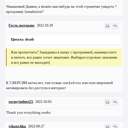
Уважаемый Дьяков, а можно как нибудь на этой страничке увидеть ?
программу lumafusion?
Гость username
2022-10-29
Цитата: deatb
Как пропатчить? Закидывал в папку с программой, нажимал патч
и ничего, все равно хочет лицензию. Выбирал отдельно экзешник
и все равно не выходит(
К 5 ВЕРСИИ патча нет, там только cracked-exe или oem-лицензией
активировать без доступа в интернет
soemyinthtet25
2022-10-03
Thank you everything works
vikatschka
2022-09-27