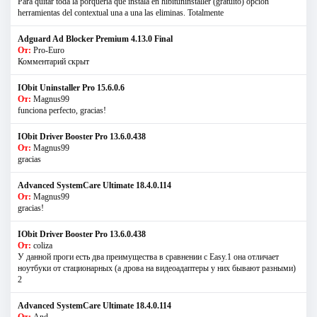
Para quitar toda la porqueria que instala en hibituninstaller (gratuito) opcion
herramientas del contextual una a una las eliminas. Totalmente
Adguard Ad Blocker Premium 4.13.0 Final
От:
Pro-Euro
Комментарий скрыт
IObit Uninstaller Pro 15.6.0.6
От:
Magnus99
funciona perfecto, gracias!
IObit Driver Booster Pro 13.6.0.438
От:
Magnus99
gracias
Advanced SystemCare Ultimate 18.4.0.114
От:
Magnus99
gracias!
IObit Driver Booster Pro 13.6.0.438
От:
coliza
У данной проги есть два преимущества в сравнении с Easy.1 она отличает
ноутбуки от стационарных (а дрова на видеоадаптеры у них бывают разными)
2
Advanced SystemCare Ultimate 18.4.0.114