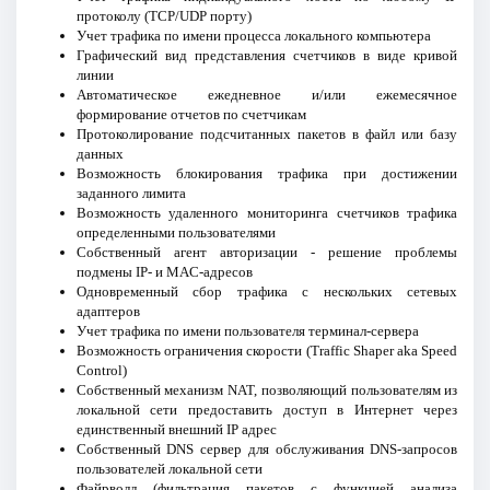
протоколу (TCP/UDP порту)
Учет трафика по имени процесса локального компьютера
Графический вид представления счетчиков в виде кривой
линии
Автоматическое ежедневное и/или ежемесячное
формирование отчетов по счетчикам
Протоколирование подсчитанных пакетов в файл или базу
данных
Возможность блокирования трафика при достижении
заданного лимита
Возможность удаленного мониторинга счетчиков трафика
определенными пользователями
Собственный агент авторизации - решение проблемы
подмены IP- и MAC-адресов
Одновременный сбор трафика с нескольких сетевых
адаптеров
Учет трафика по имени пользователя терминал-сервера
Возможность ограничения скорости (Traffic Shaper aka Speed
Control)
Собственный механизм NAT, позволяющий пользователям из
локальной сети предоставить доступ в Интернет через
единственный внешний IP адрес
Собственный DNS сервер для обслуживания DNS-запросов
пользователей локальной сети
Файрволл (фильтрация пакетов с функцией анализа