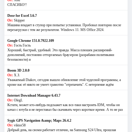
От:
And
СПАСИБО!!
Dose for Excel 3.6.7
От:
Skipper
Машина впадает в ступор при попытке установки. Пробовал повторно после
перезагрузки с тем же результатом. Windows 11. MS Offiсe 2024.
Google Chrome 151.0.7922.109
От:
Гость Гость
Хороший, быстрый, удобный. Это правда. Масса плюшек расширений-
дополнений, постоянно отторгаемых браузером (разрабами политиками
безопасности) и
Boom 3D 2.0.0
От:
Х.З.
Уважаемый Diakov, сегодня вышло обновление этой чудесной программы, а
кроме вас её никто не умеет грамотно "отрепачить". С нетерпение ждём
Internet Download Manager 6.43.7
От:
OlegL
Кстати, может кто-нибудь подскажет как все-таки настроить IDM, чтобы он
качал с ютуба и не переставал бы скачивать через короткое время. А то не раз
Sygic GPS Navigation &amp; Maps 26.4.2
От:
viktor58
Добрый день, на сяоми работает отлично, на Samsung S24 Ultra, прошлая