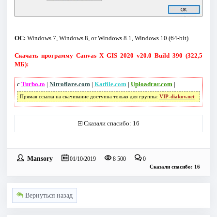
ОС:
Windows 7, Windows 8, or Windows 8.1, Windows 10 (64-bit)
Скачать программу Canvas X GIS 2020 v20.0 Build 390 (322,5
МБ):
с
Turbo.to
|
Nitroflare.com
|
Katfile.com
|
Uploadrar.com
|
Прямая ссылка на скачивание доступна только для группы:
VIP-diakov.net
Сказали спасибо: 16
Mansory
01/10/2019
8 500
0
Сказали спасибо: 16
Вернуться назад