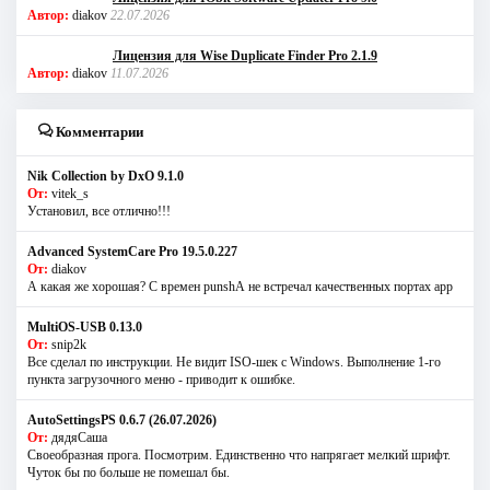
Автор:
diakov
22.07.2026
Лицензия для Wise Duplicate Finder Pro 2.1.9
Автор:
diakov
11.07.2026
Комментарии
Nik Collection by DxO 9.1.0
От:
vitek_s
Установил, все отлично!!!
Advanced SystemCare Pro 19.5.0.227
От:
diakov
А какая же хорошая? С времен punshА не встречал качественных портах app
MultiOS-USB 0.13.0
От:
snip2k
Все сделал по инструкции. Не видит ISO-шек с Windows. Выполнение 1-го
пункта загрузочного меню - приводит к ошибке.
AutoSettingsPS 0.6.7 (26.07.2026)
От:
дядяСаша
Своеобразная прога. Посмотрим. Единственно что напрягает мелкий шрифт.
Чуток бы по больше не помешал бы.