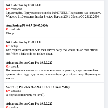
Nik Collection by DxO 9.1.0
От:
valalysha
Здравствуйте. При установке ошибка 0х80072EE2. Подскажите как исправить.
Windows 11 Домашняя Insider Preview Версия 26H1 Сборка ОС 28120.2630
AutoSettingsPS 0.6.7 (26.07.2026)
От:
valcraft
Обзор
Nik Collection by DxO 9.1.0
От:
boliga
Dxo requires verification with their servers every few weeks, it's on their official
site. When it fails to do so, it shuts down
Advanced SystemCare Pro 19.5.0.227
От:
zeka.k
Вышеизложенное относится исключительно к порташке, представленной на
данном сайте. Будут другие порташки — будет другой разговор. Порташку от
какого
SketchUp Pro 2026 26.2.243 + Thea + Chaos V-Ray
От:
alivakos
А портативки почему-то нет (?).
Advanced SystemCare Pro 19.5.0.227
От:
coliza