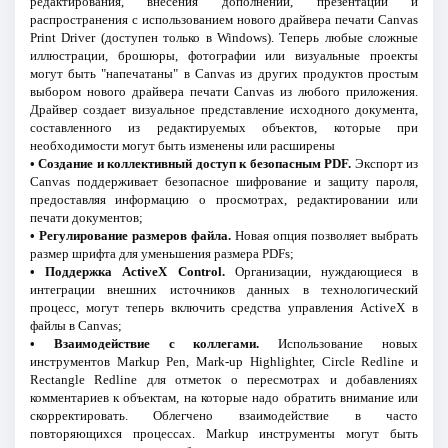
редактирования, внесения дополнений, презентаций и
распространения с использованием нового драйвера печати Canvas
Print Driver (доступен только в Windows). Теперь любые сложные
иллюстрации, брошюры, фотографии или визуальные проекты
могут быть "напечатаны" в Canvas из других продуктов простым
выбором нового драйвера печати Canvas из любого приложения.
Драйвер создает визуальное представление исходного документа,
составленного из редактируемых объектов, которые при
необходимости могут быть изменены или расширены
• Создание и коллективный доступ к безопасным PDF.
Экспорт из
Canvas поддерживает безопасное шифрование и защиту пароля,
предоставляя информацию о просмотрах, редактировании или
печати документов;
• Регулирование размеров файла.
Новая опция позволяет выбрать
размер шрифта для уменьшения размера PDFs;
• Поддержка ActiveX Control.
Организации, нуждающиеся в
интеграции внешних источников данных в технологический
процесс, могут теперь включить средства управления ActiveX в
файлы в Canvas;
• Взаимодействие с коллегами.
Использование новых
инструментов Markup Pen, Mark-up Highlighter, Circle Redline и
Rectangle Redline для отметок о пересмотрах и добавлениях
комментариев к объектам, на которые надо обратить внимание или
скорректировать. Облегчено взаимодействие в часто
повторяющихся процессах. Markup инструменты могут быть