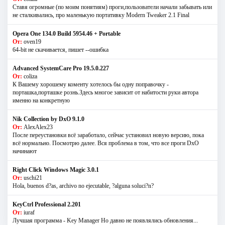
Ставя огромные (по моим понятиям) проги,пользователи начали забывать или
не сталкивались, про маленькую портативку Modern Tweaker 2.1 Final
Opera One 134.0 Build 5954.46 + Portable
От:
oven19
64-bit не скачивается, пишет --ошибка
Advanced SystemCare Pro 19.5.0.227
От:
coliza
К Вашему хорошему коменту хотелось бы одну поправочку -
порташка,порташке рознь.Здесь многое зависит от набитости руки автора
именно на конкретную
Nik Collection by DxO 9.1.0
От:
AlexAlex23
После переустановки всё заработало, сейчас установил новую версию, пока
всё нормально. Посмотрю далее. Вся проблема в том, что все проги DxO
начинают
Right Click Windows Magic 3.0.1
От:
uschi21
Hola, buenos d?as, archivo no ejecutable, ?alguna soluci?n?
KeyCtrl Professional 2.201
От:
iuraf
Лучшая программа - Key Manager Но давно не появлялись обновления...