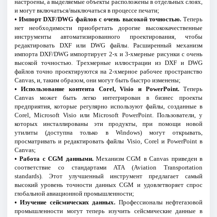
настроены, а выделяемые объекты расположены в отдельных слоях,
и могут включаться/выключаться в процессе печати;
• Импорт DXF/DWG файлов с очень высокой точностью.
Теперь
нет необходимости приобретать дорогие высококачественные
инструменты автоматизированного проектирования, чтобы
редактировать DXF или DWG файлы. Расширенный механизм
импорта DXF/DWG импортирует 2-х и 3-хмерные рисунки с очень
высокой точностью. Трехмерные иллюстрации из DXF и DWG
файлов точно проектируются на 2-хмерное рабочее пространство
Canvas, и, таким образом, они могут быть быстро изменены;
• Использование контента Corel, Visio и PowerPoint.
Теперь
Canvas может быть легко интегрирован в бизнес проекты
предприятия, которые регулярно используют файлы, созданные в
Corel, Microsoft Visio или Microsoft PowerPoint. Пользователи, у
которых инсталлированы эти продукты, при помощи новой
утилиты (доступна только в Windows) могут открывать,
просматривать и редактировать файлы Visio, Corel и PowerPoint в
Canvas;
• Работа с CGM данными.
Механизм CGM в Canvas приведен в
соответствие со стандартами ATA (Aviation Transportation
standards). Этот улучшенный инструмент предлагает самый
высокий уровень точности данных CGM и удовлетворяет спрос
глобальной авиационной промышленности;
• Изучение сейсмических данных.
Профессионалы нефтегазовой
промышленности могут теперь изучить сейсмические данные в