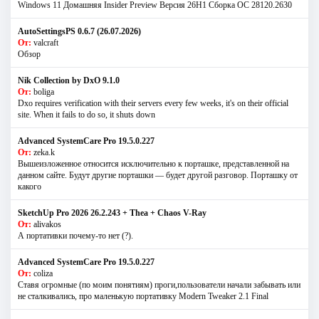
Windows 11 Домашняя Insider Preview Версия 26H1 Сборка ОС 28120.2630
AutoSettingsPS 0.6.7 (26.07.2026)
От:
valcraft
Обзор
Nik Collection by DxO 9.1.0
От:
boliga
Dxo requires verification with their servers every few weeks, it's on their official
site. When it fails to do so, it shuts down
Advanced SystemCare Pro 19.5.0.227
От:
zeka.k
Вышеизложенное относится исключительно к порташке, представленной на
данном сайте. Будут другие порташки — будет другой разговор. Порташку от
какого
SketchUp Pro 2026 26.2.243 + Thea + Chaos V-Ray
От:
alivakos
А портативки почему-то нет (?).
Advanced SystemCare Pro 19.5.0.227
От:
coliza
Ставя огромные (по моим понятиям) проги,пользователи начали забывать или
не сталкивались, про маленькую портативку Modern Tweaker 2.1 Final