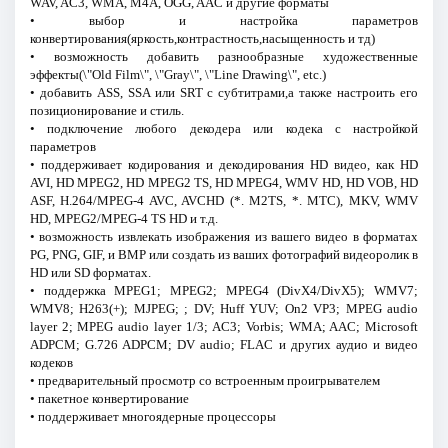
WAV, AC3, WMA, M4A, OGG, AAC и другие форматы
• выбор и настройка параметров
конвертирования(яркость,контрастность,насыщенность и тд)
• возможность добавить разнообразные художественные
эффекты(\"Old Film\", \"Gray\", \"Line Drawing\", etc.)
• добавить ASS, SSA или SRT с субтитрами,а также настроить его
позиционирование и стиль.
• подключение любого декодера или кодека с настройкой
параметров
• поддерживает кодирования и декодирования HD видео, как HD
AVI, HD MPEG2, HD MPEG2 TS, HD MPEG4, WMV HD, HD VOB, HD
ASF, H.264/MPEG-4 AVC, AVCHD (*. M2TS, *. МТС), MKV, WMV
HD, MPEG2/MPEG-4 TS HD и т.д.
• возможность извлекать изображения из вашего видео в форматах
PG, PNG, GIF, и BMP или создать из ваших фотографий видеоролик в
HD или SD форматах.
• поддержка MPEG1; MPEG2; MPEG4 (DivX4/DivX5); WMV7;
WMV8; H263(+); MJPEG; ; DV; Huff YUV; On2 VP3; MPEG audio
layer 2; MPEG audio layer 1/3; AC3; Vorbis; WMA; AAC; Microsoft
ADPCM; G.726 ADPCM; DV audio; FLAC и других аудио и видео
кодеков
• предварительный просмотр со встроенным проигрывателем
• пакетное конвертирование
• поддерживает многоядерные процессоры