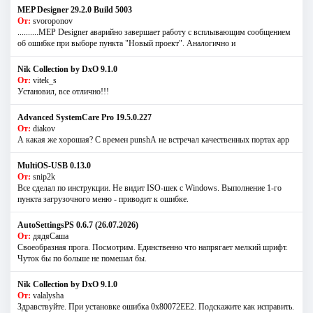
MEP Designer 29.2.0 Build 5003
От:
svoroponov
..........MEP Designer аварийно завершает работу с всплывающим сообщением
об ошибке при выборе пункта "Новый проект". Аналогично и
Nik Collection by DxO 9.1.0
От:
vitek_s
Установил, все отлично!!!
Advanced SystemCare Pro 19.5.0.227
От:
diakov
А какая же хорошая? С времен punshА не встречал качественных портах app
MultiOS-USB 0.13.0
От:
snip2k
Все сделал по инструкции. Не видит ISO-шек с Windows. Выполнение 1-го
пункта загрузочного меню - приводит к ошибке.
AutoSettingsPS 0.6.7 (26.07.2026)
От:
дядяСаша
Своеобразная прога. Посмотрим. Единственно что напрягает мелкий шрифт.
Чуток бы по больше не помешал бы.
Nik Collection by DxO 9.1.0
От:
valalysha
Здравствуйте. При установке ошибка 0х80072EE2. Подскажите как исправить.