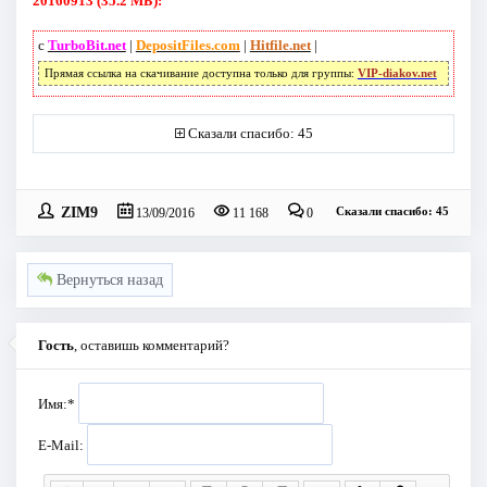
20160913 (35.2 МБ):
с
TurboBit.net
|
DepositFiles.com
|
Hitfile.net
|
Прямая ссылка на скачивание доступна только для группы:
VIP-diakov.net
Сказали спасибо: 45
ZIM9
Сказали спасибо: 45
13/09/2016
11 168
0
Вернуться назад
Гость
, оставишь комментарий?
Имя:
*
E-Mail: