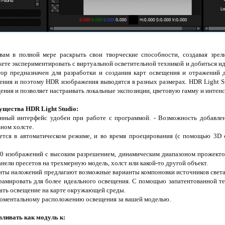
ам в полной мере раскрыть свои творческие способности, создавая зре
ете экспериментировать с виртуальной осветительной техникой и добиться ид
ор предназначен для разработки и создания карт освещения и отражений 
ения и поэтому HDR изображения выводятся в разных размерах. HDR Light 
ния и позволяет настраивать локальные экспозиции, цветовую гамму и интенс
щества HDR Light Studio:
нный интерфейс удобен при работе с программой. - Возможность добавлен
ьном холсте.
ется в автоматическом режиме, и во время проецирования (с помощью 3D 
0 изображений с высоким разрешением, динамическим диапазоном прожектор
нели пресетов на трехмерную модель, холст или какой-то другой объект.
ты наложений предлагают возможные варианты компоновки источников света
амировать для более идеального освещения. С помощью запатентованной те
ть освещение на карте окружающей среды.
моментальному расположению освещения за вашей моделью.
ливать как модуль к: