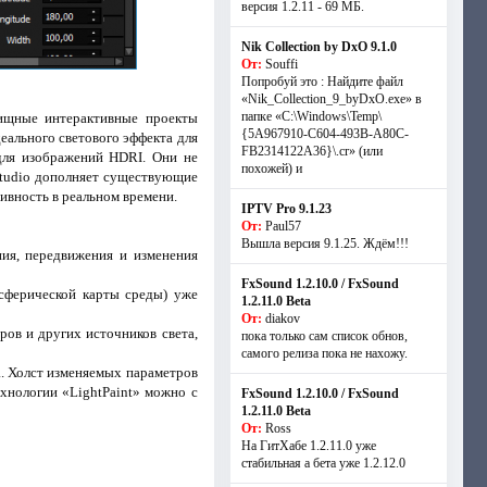
версия 1.2.11 - 69 МБ.
Nik Collection by DxO 9.1.0
От:
Souffi
Попробуй это : Найдите файл
«Nik_Collection_9_byDxO.exe» в
папке «C:\Windows\Temp\
лищные интерактивные проекты
{5A967910-C604-493B-A80C-
еального светового эффекта для
FB2314122A36}\.cr» (или
для изображений HDRI. Они не
похожей) и
Studio дополняет существующие
ивность в реальном времени.
IPTV Pro 9.1.23
От:
Paul57
Вышла версия 9.1.25. Ждём!!!
ия, передвижения и изменения
FxSound 1.2.10.0 / FxSound
сферической карты среды) уже
1.2.11.0 Beta
От:
diakov
ов и других источников света,
пока только сам список обнов,
самого релиза пока не нахожу.
. Холст изменяемых параметров
хнологии «LightPaint» можно с
FxSound 1.2.10.0 / FxSound
1.2.11.0 Beta
От:
Ross
На ГитХабе 1.2.11.0 уже
стабильная а бета уже 1.2.12.0