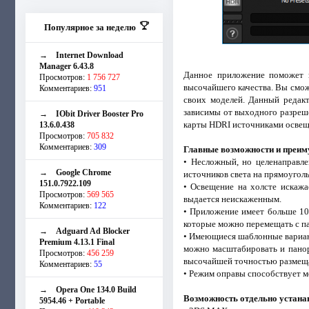
Популярное за неделю
→
Internet Download
Manager 6.43.8
Данное приложение поможет в
Просмотров:
1 756 727
высочайшего качества. Вы смож
Комментариев:
951
своих моделей. Данный редакт
зависимы от выходного разреш
→
IObit Driver Booster Pro
карты HDRI источниками освеще
13.6.0.438
Просмотров:
705 832
Комментариев:
309
Главные возможности и преиму
• Несложный, но целенаправле
→
Google Chrome
источников света на прямоугол
151.0.7922.109
• Освещение на холсте искажа
Просмотров:
569 565
выдается неискаженным.
Комментариев:
122
• Приложение имеет больше 10
которые можно перемещать с па
→
Adguard Ad Blocker
• Имеющиеся шаблонные вариан
Premium 4.13.1 Final
можно масштабировать и панор
Просмотров:
456 259
высочайшей точностью размеща
Комментариев:
55
• Режим оправы способствует 
→
Opera One 134.0 Build
Возможность отдельно устанав
5954.46 + Portable