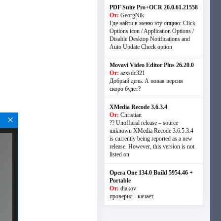
PDF Suite Pro+OCR 20.0.61.21558
От:
GeorgNik
Где найти в меню эту опцию: Click
Options icon / Application Options /
Disable Desktop Notifications and
Auto Update Check option
Movavi Video Editor Plus 26.20.0
От:
azxsdc321
Добрый день. А новая версия
скоро будет?
XMedia Recode 3.6.3.4
От:
Christian
?? Unofficial release – source
unknown XMedia Recode 3.6.5.3.4
is currently being reported as a new
release. However, this version is not
listed on
Opera One 134.0 Build 5954.46 +
Portable
От:
diakov
проверил - качает.