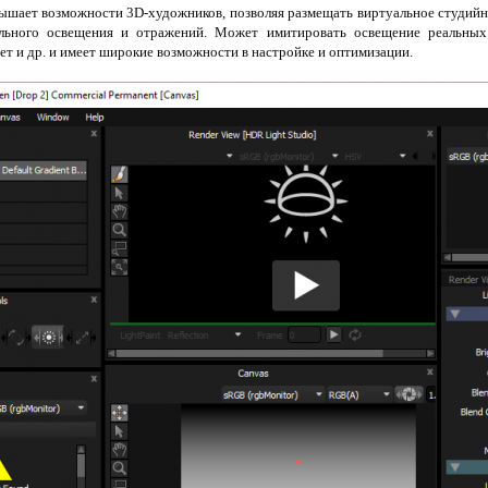
шает возможности 3D-художников, позволяя размещать виртуальное студийн
льного освещения и отражений. Может имитировать освещение реальных
т и др. и имеет широкие возможности в настройке и оптимизации.