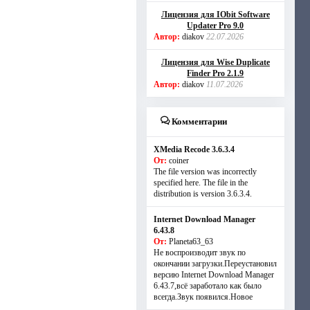
Лицензия для IObit Software
Updater Pro 9.0
Автор:
diakov
22.07.2026
Лицензия для Wise Duplicate
Finder Pro 2.1.9
Автор:
diakov
11.07.2026
Комментарии
XMedia Recode 3.6.3.4
От:
coiner
The file version was incorrectly
specified here. The file in the
distribution is version 3.6.3.4.
Internet Download Manager
6.43.8
От:
Planeta63_63
Не воспроизводит звук по
окончании загрузки.Переустановил
версию Internet Download Manager
6.43.7,всё заработало как было
всегда.Звук появился.Новое