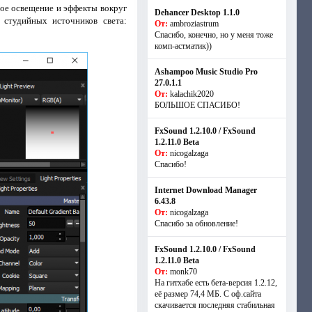
ое освещение и эффекты вокруг
Dehancer Desktop 1.1.0
 студийных источников света:
От:
ambroziastrum
Спасибо, конечно, но у меня тоже
комп-астматик))
Ashampoo Music Studio Pro
27.0.1.1
От:
kalachik2020
БОЛЬШОЕ СПАСИБО!
FxSound 1.2.10.0 / FxSound
1.2.11.0 Beta
От:
nicogalzaga
Спасибо!
Internet Download Manager
6.43.8
От:
nicogalzaga
Спасибо за обновление!
FxSound 1.2.10.0 / FxSound
1.2.11.0 Beta
От:
monk70
На гитхабе есть бета-версия 1.2.12,
её размер 74,4 МБ. С оф.сайта
скачивается последняя стабильная