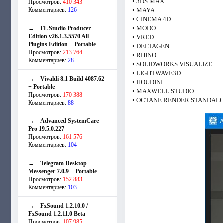
• 3DS MAX
Просмотров:
410 343
Комментариев:
126
• MAYA
• CINEMA 4D
• MODO
→
FL Studio Producer
Edition v26.1.3.5570 All
• VRED
Plugins Edition + Portable
• DELTAGEN
Просмотров:
213 764
• RHINO
Комментариев:
28
• SOLIDWORKS VISUALIZE
• LIGHTWAVE3D
→
Vivaldi 8.1 Build 4087.62
• HOUDINI
+ Portable
• MAXWELL STUDIO
Просмотров:
170 388
• OCTANE RENDER STANDAL
Комментариев:
88
→
Advanced SystemCare
Pro 19.5.0.227
Просмотров:
161 576
Комментариев:
104
→
Telegram Desktop
Messenger 7.0.9 + Portable
Просмотров:
152 883
Комментариев:
103
→
FxSound 1.2.10.0 /
FxSound 1.2.11.0 Beta
Просмотров:
107 985