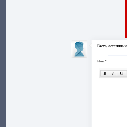
Гость
, оставишь 
Имя:
*