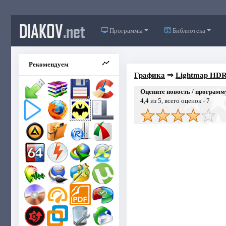
DIAKOV
.net
Программы
Библиотека
Рекомендуем
Графика
⇒
Lightmap HDR L
Оцените новость / программ
4,4
из 5, всего оценок -
7