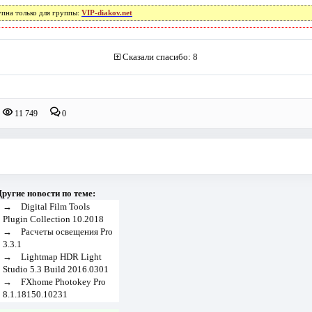
упна только для группы:
VIP-diakov.net
Сказали спасибо: 8
11 749
0
ругие новости по теме:
→
Digital Film Tools
Plugin Collection 10.2018
→
Расчеты освещения Pro
3.3.1
→
Lightmap HDR Light
Studio 5.3 Build 2016.0301
→
FXhome Photokey Pro
8.1.18150.10231