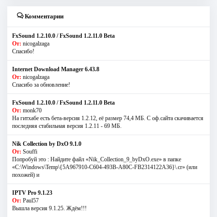
Комментарии
FxSound 1.2.10.0 / FxSound 1.2.11.0 Beta
От:
nicogalzaga
Спасибо!
Internet Download Manager 6.43.8
От:
nicogalzaga
Спасибо за обновление!
FxSound 1.2.10.0 / FxSound 1.2.11.0 Beta
От:
monk70
На гитхабе есть бета-версия 1.2.12, её размер 74,4 МБ. С оф.сайта скачивается
последняя стабильная версия 1.2.11 - 69 МБ.
Nik Collection by DxO 9.1.0
От:
Souffi
Попробуй это : Найдите файл «Nik_Collection_9_byDxO.exe» в папке
«C:\Windows\Temp\{5A967910-C604-493B-A80C-FB2314122A36}\.cr» (или
похожей) и
IPTV Pro 9.1.23
От:
Paul57
Вышла версия 9.1.25. Ждём!!!