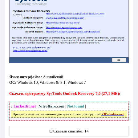
Язык интерфейса:
Английский
ОС:
Windows 10, Windows 8/ 8.1, Windows 7
Скачать программу SysTools Outlook Recovery 7.0 (27,1 МБ):
с
TurboBit.net
|
Nitroflare.com
|
Not found
|
Прямая ссылка на скачивание доступна только для группы:
VIP-diakov.net
Сказали спасибо: 14