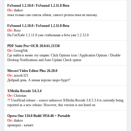
FxSound 1.2.10.0 / FxSound 1.2.11.0 Beta
От:
diakov
пока только сам список обнов, самого релиза пока не нахожу.
FxSound 1.2.10.0 / FxSound 1.2.11.0 Beta
От:
Ross
На ГитХабе 1.2.11.0 уже стабильная а бета уже 1.2.12.0
PDF Suite Pro+OCR 20.0.61.21558
От:
GeorgNik
Где найти в меню эту опцию: Click Options icon / Application Options / Disable
Desktop Notifications and Auto Update Check option
Movavi Video Editor Plus 26.20.0
От:
azxsdc321
Добрый день. А новая версия скоро будет?
XMedia Recode 3.6.3.4
От:
Christian
?? Unofficial release – source unknown XMedia Recode 3.6.5.3.4 is currently being
reported as a new release. However, this version is not listed on
Opera One 134.0 Build 5954.46 + Portable
От:
diakov
проверил - качает.