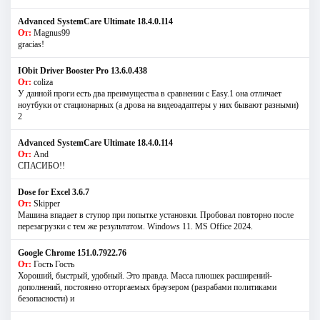
Advanced SystemCare Ultimate 18.4.0.114
От:
Magnus99
gracias!
IObit Driver Booster Pro 13.6.0.438
От:
coliza
У данной проги есть два преимущества в сравнении с Easy.1 она отличает
ноутбуки от стационарных (а дрова на видеоадаптеры у них бывают разными)
2
Advanced SystemCare Ultimate 18.4.0.114
От:
And
СПАСИБО!!
Dose for Excel 3.6.7
От:
Skipper
Машина впадает в ступор при попытке установки. Пробовал повторно после
перезагрузки с тем же результатом. Windows 11. MS Offiсe 2024.
Google Chrome 151.0.7922.76
От:
Гость Гость
Хороший, быстрый, удобный. Это правда. Масса плюшек расширений-
дополнений, постоянно отторгаемых браузером (разрабами политиками
безопасности) и