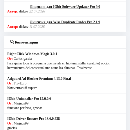
Лицензия для IObit Software Updater Pro 9.0
Автор:
diakov
22.07.2026
Лицензия для Wise Duplicate Finder Pro 2.1.9
Автор:
diakov
11.07.2026
Комментарии
Right Click Windows Magic 3.0.1
От:
Carlos garcia
Para quitar toda la porqueria que instala en hibituninstaller (gratuito) opcion
herramientas del contextual una a una las eliminas. Totalmente
Adguard Ad Blocker Premium 4.13.0 Final
От:
Pro-Euro
Комментарий скрыт
IObit Uninstaller Pro 15.6.0.6
От:
Magnus99
funciona perfecto, gracias!
IObit Driver Booster Pro 13.6.0.438
От:
Magnus99
gracias