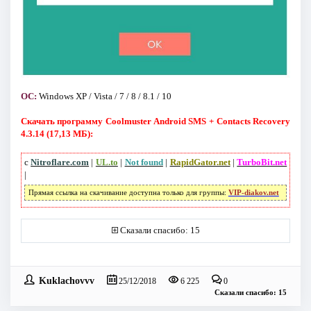
ОС:
Windows XP / Vista / 7 / 8 / 8.1 / 10
Скачать программу Coolmuster Android SMS + Contacts Recovery
4.3.14 (17,13 МБ):
с
Nitroflare.com
|
UL.to
|
Not found
|
RapidGator.net
|
TurboBit.net
|
Прямая ссылка на скачивание доступна только для группы:
VIP-diakov.net
Сказали спасибо: 15
Kuklachovvv
25/12/2018
6 225
0
Сказали спасибо: 15