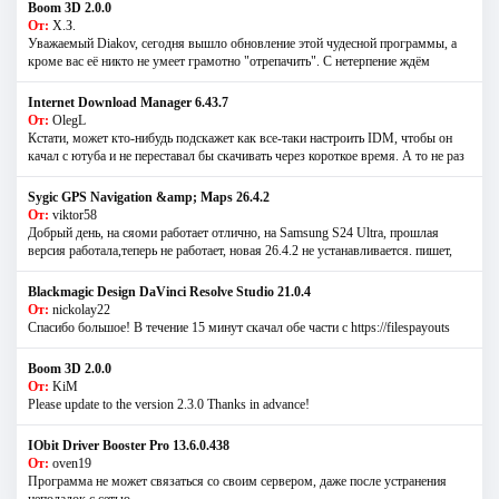
Boom 3D 2.0.0
От:
Х.З.
Уважаемый Diakov, сегодня вышло обновление этой чудесной программы, а
кроме вас её никто не умеет грамотно "отрепачить". С нетерпение ждём
Internet Download Manager 6.43.7
От:
OlegL
Кстати, может кто-нибудь подскажет как все-таки настроить IDM, чтобы он
качал с ютуба и не переставал бы скачивать через короткое время. А то не раз
Sygic GPS Navigation &amp; Maps 26.4.2
От:
viktor58
Добрый день, на сяоми работает отлично, на Samsung S24 Ultra, прошлая
версия работала,теперь не работает, новая 26.4.2 не устанавливается. пишет,
Blackmagic Design DaVinci Resolve Studio 21.0.4
От:
nickolay22
Спасибо большое! В течение 15 минут скачал обе части с https://filespayouts
Boom 3D 2.0.0
От:
KiM
Please update to the version 2.3.0 Thanks in advance!
IObit Driver Booster Pro 13.6.0.438
От:
oven19
Программа не может связаться со своим сервером, даже после устранения
неполадок с сетью...