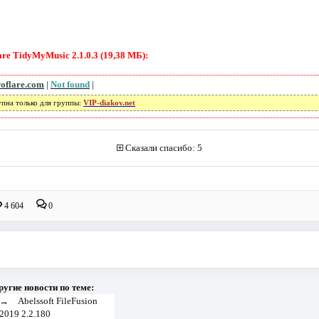
e TidyMyMusic 2.1.0.3 (19,38 МБ):
roflare.com
|
Not found
|
упна только для группы:
VIP-diakov.net
Сказали спасибо: 5
4 604
0
ругие новости по теме:
→
Abelssoft FileFusion
2019 2.2.180