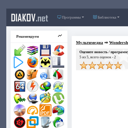
DIAKOV
.net
Программы
Библиотека
Рекомендуем
Мультимедиа
⇒
Wondersh
Оцените новость / программ
5
из 5, всего оценок -
2