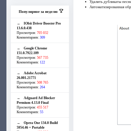
Удалить дубликаты песни
Автоматизированная обр
Популярное за неделю
→
IObit Driver Booster Pro
13.6.0.438
Просмотров:
705 032
Комментариев:
309
→
Google Chrome
151.0.7922.109
Просмотров:
567 735
Комментариев:
122
→
Adobe Acrobat
26.001.21771
Просмотров:
508 765
Комментариев:
264
→
Adguard Ad Blocker
Premium 4.13.0 Final
Просмотров:
455 517
Комментариев:
55
→
Opera One 134.0 Build
5954.46 + Portable