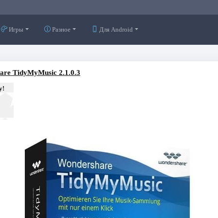
Игры
Разное
Для Android
are TidyMyMusic 2.1.0.3
у!