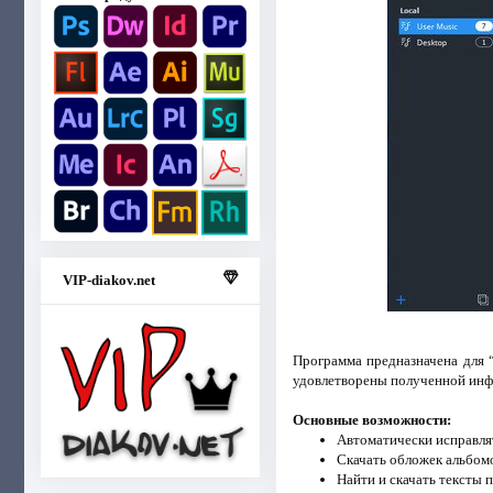
VIP-diakov.net
Программа предназначена для “
удовлетворены полученной инф
Основные возможности:
Автоматически исправля
Скачать обложек альбом
Найти и скачать тексты п