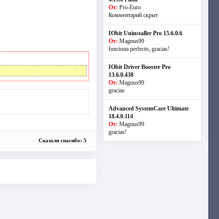
От:
Pro-Euro
Комментарий скрыт
IObit Uninstaller Pro 15.6.0.6
От:
Magnus99
funciona perfecto, gracias!
IObit Driver Booster Pro
13.6.0.438
От:
Magnus99
gracias
Advanced SystemCare Ultimate
18.4.0.114
От:
Magnus99
gracias!
Сказали спасибо: 5