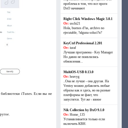
проблема в том, что все проги
DxO начинают
Right Click Windows Magic 3.0.1
От:
uschi21
Hola, buenos d?as, archivo no
ejecutable, ?alguna soluci?n?
KeyCtrl Professional 2.201
От:
iuraf
Лучшая программа - Key Manager
Но давно не появлялись
обновления...
MultiOS-USB 0.13.0
От:
heavyg
..Она не лучше - она другая. На
Ventoy можно добавлять любые
образы как и здесь, но на разные
 библиотеки iTunes. Если вы не
платформы не факт, что
запустятся. Тут же - явное
Nik Collection by DxO 9.1.0
ругое.
От:
Home_135
Устанавливается только если
включить КВН.