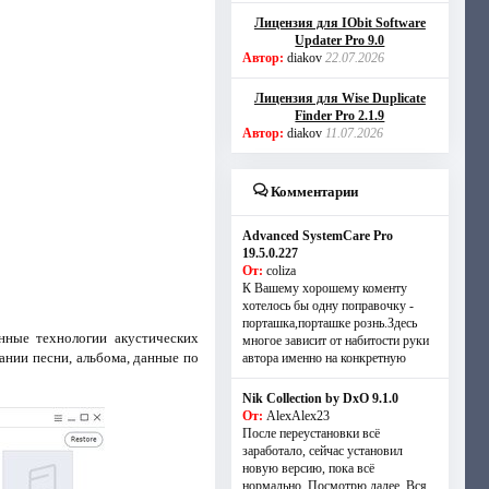
Лицензия для IObit Software
Updater Pro 9.0
Автор:
diakov
22.07.2026
Лицензия для Wise Duplicate
Finder Pro 2.1.9
Автор:
diakov
11.07.2026
Комментарии
Advanced SystemCare Pro
19.5.0.227
От:
coliza
К Вашему хорошему коменту
хотелось бы одну поправочку -
порташка,порташке рознь.Здесь
нные технологии акустических
многое зависит от набитости руки
ании песни, альбома, данные по
автора именно на конкретную
Nik Collection by DxO 9.1.0
От:
AlexAlex23
После переустановки всё
заработало, сейчас установил
новую версию, пока всё
нормально. Посмотрю далее. Вся