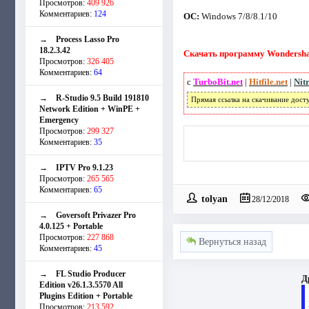
Просмотров:
409 926
Комментариев:
124
ОС:
Windows 7/8/8.1/10
→
Process Lasso Pro
18.2.3.42
Скачать программу Wondershar
Просмотров:
326 405
Комментариев:
64
с
TurboBit.net
|
Hitfile.net
|
Nit
→
R-Studio 9.5 Build 191810
Прямая ссылка на скачивание дост
Network Edition + WinPE +
Emergency
Просмотров:
299 327
Комментариев:
35
→
IPTV Pro 9.1.23
Просмотров:
265 565
Комментариев:
65
tolyan
28/12/2018
→
Goversoft Privazer Pro
4.0.125 + Portable
Просмотров:
227 868
Вернуться назад
Комментариев:
45
→
FL Studio Producer
Д
Edition v26.1.3.5570 All
Plugins Edition + Portable
Просмотров:
213 592