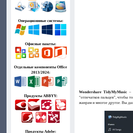
Операционнные системы:
Офисные пакеты:
Отдельные компоненты Office
2013/2024:
Wondershare TidyMyMusic
– п
Продукты ABBYY:
“отпечатков пальцев”, чтобы т
жанрам и многое другое. Вы даж
Продукты Adobe: