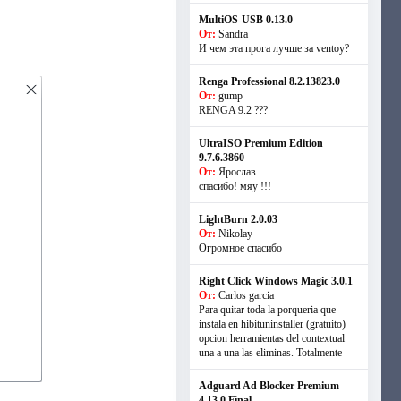
MultiOS-USB 0.13.0
От:
Sandra
И чем эта прога лучше за ventoy?
Renga Professional 8.2.13823.0
От:
gump
RENGA 9.2 ???
UltraISO Premium Edition
9.7.6.3860
От:
Ярослав
спасибо! мяу !!!
LightBurn 2.0.03
От:
Nikolay
Огромное спасибо
Right Click Windows Magic 3.0.1
От:
Carlos garcia
Para quitar toda la porqueria que
instala en hibituninstaller (gratuito)
opcion herramientas del contextual
una a una las eliminas. Totalmente
Adguard Ad Blocker Premium
4.13.0 Final