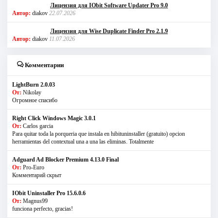
Лицензия для IObit Software Updater Pro 9.0
Автор:
diakov
22.07.2026
Лицензия для Wise Duplicate Finder Pro 2.1.9
Автор:
diakov
11.07.2026
Комментарии
LightBurn 2.0.03
От:
Nikolay
Огромное спасибо
Right Click Windows Magic 3.0.1
От:
Carlos garcia
Para quitar toda la porqueria que instala en hibituninstaller (gratuito) opcion
herramientas del contextual una a una las eliminas. Totalmente
Adguard Ad Blocker Premium 4.13.0 Final
От:
Pro-Euro
Комментарий скрыт
IObit Uninstaller Pro 15.6.0.6
От:
Magnus99
funciona perfecto, gracias!