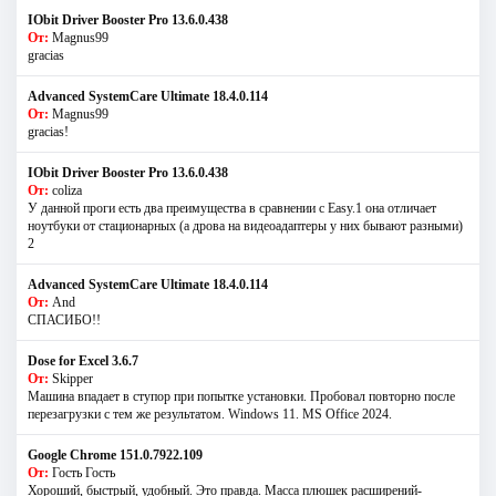
IObit Driver Booster Pro 13.6.0.438
От:
Magnus99
gracias
Advanced SystemCare Ultimate 18.4.0.114
От:
Magnus99
gracias!
IObit Driver Booster Pro 13.6.0.438
От:
coliza
У данной проги есть два преимущества в сравнении с Easy.1 она отличает
ноутбуки от стационарных (а дрова на видеоадаптеры у них бывают разными)
2
Advanced SystemCare Ultimate 18.4.0.114
От:
And
СПАСИБО!!
Dose for Excel 3.6.7
От:
Skipper
Машина впадает в ступор при попытке установки. Пробовал повторно после
перезагрузки с тем же результатом. Windows 11. MS Offiсe 2024.
Google Chrome 151.0.7922.109
От:
Гость Гость
Хороший, быстрый, удобный. Это правда. Масса плюшек расширений-