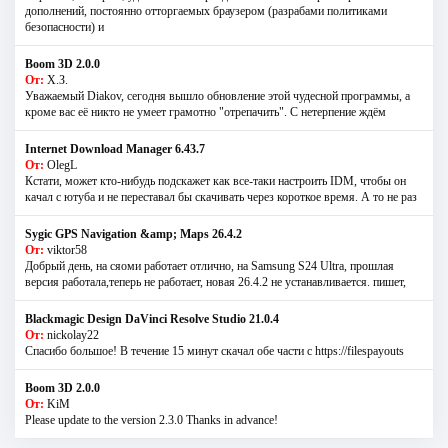
дополнений, постоянно отторгаемых браузером (разрабами политиками
безопасности) и
Boom 3D 2.0.0
От:
Х.З.
Уважаемый Diakov, сегодня вышло обновление этой чудесной программы, а
кроме вас её никто не умеет грамотно "отрепачить". С нетерпение ждём
Internet Download Manager 6.43.7
От:
OlegL
Кстати, может кто-нибудь подскажет как все-таки настроить IDM, чтобы он
качал с ютуба и не переставал бы скачивать через короткое время. А то не раз
Sygic GPS Navigation &amp; Maps 26.4.2
От:
viktor58
Добрый день, на сяоми работает отлично, на Samsung S24 Ultra, прошлая
версия работала,теперь не работает, новая 26.4.2 не устанавливается. пишет,
Blackmagic Design DaVinci Resolve Studio 21.0.4
От:
nickolay22
Спасибо большое! В течение 15 минут скачал обе части с https://filespayouts
Boom 3D 2.0.0
От:
KiM
Please update to the version 2.3.0 Thanks in advance!