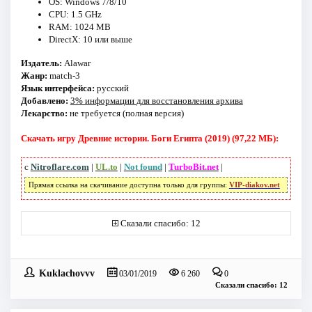
OS: Windows 7/8/10
CPU: 1.5 GHz
RAM: 1024 MB
DirectX: 10 или выше
Издатель:
Alawar
Жанр:
match-3
Язык интерфейса:
русский
Добавлено:
3% информации для восстановления архива
Лекарство:
не требуется (полная версия)
Скачать игру Древние истории. Боги Египта (2019) (97,22 МБ):
с
Nitroflare.com
|
UL.to
|
Not found
|
TurboBit.net
|
Прямая ссылка на скачивание доступна только для группы:
VIP-diakov.net
Сказали спасибо: 12
Kuklachovvv
03/01/2019
6 260
0
Сказали спасибо: 12