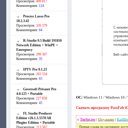
Просмотров:
409 817
Комментариев:
124
→
Process Lasso Pro
18.2.3.42
Просмотров:
326 379
Комментариев:
64
→
R-Studio 9.5 Build 191810
Network Edition + WinPE +
Emergency
Просмотров:
299 307
Комментариев:
35
→
IPTV Pro 9.1.23
Просмотров:
265 534
Комментариев:
65
→
Goversoft Privazer Pro
4.0.125 + Portable
ОС:
Windows 11 / Windows 10 / W
Просмотров:
227 850
Комментариев:
45
Скачать программу PassFab iOS
→
FL Studio Producer
Edition v26.1.3.5570 All
с
Turbo.pw
|
Oxy.name
|
Katfil
Plugins Edition + Portable
Просмотров:
213 567
Прямая ссылка на скачивание дост