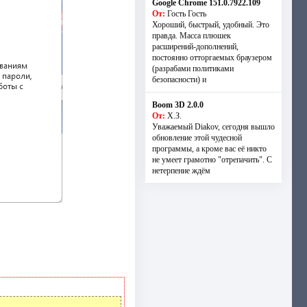
Google Chrome 151.0.7922.109
От:
Гость Гость
Хороший, быстрый, удобный. Это
правда. Масса плюшек
расширений-дополнений,
постоянно отторгаемых браузером
(разрабами политиками
безопасности) и
Boom 3D 2.0.0
От:
Х.З.
Уважаемый Diakov, сегодня вышло
обновление этой чудесной
программы, а кроме вас её никто
не умеет грамотно "отрепачить". С
нетерпение ждём