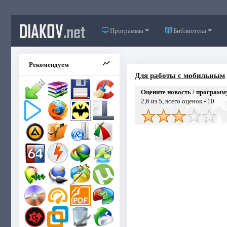
DIAKOV
.net
Программы
Библиотека
Рекомендуем
Для работы с мобильным
Оцените новость / программ
2,6
из 5, всего оценок -
10