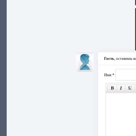
Гость
, оставишь 
Имя:
*