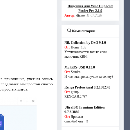
Лицензия для Wise Duplicate
Finder Pro 2.1.9
Автор:
diakov
11.07.2026
Комментарии
Nik Collection by DxO 9.1.0
От:
Home_135
Устанавливается только если
включить КВН.
MultiOS-USB 0.13.0
От:
Sandra
И чем эта прога лучше за ventoy?
 в приложение, учетная запись
 предлагает вам простой способ
Renga Professional 8.2.13823.0
ю простых шагов.
От:
gump
RENGA 9.2 ???
UltraISO Premium Edition
9.7.6.3860
От:
Ярослав
спасибо! мяу !!!