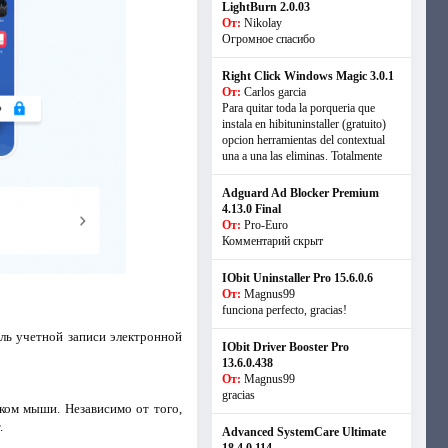
LightBurn 2.0.03
От:
Nikolay
Огромное спасибо
Right Click Windows Magic 3.0.1
От:
Carlos garcia
Para quitar toda la porqueria que
instala en hibituninstaller (gratuito)
opcion herramientas del contextual
una a una las eliminas. Totalmente
Adguard Ad Blocker Premium
4.13.0 Final
От:
Pro-Euro
Комментарий скрыт
IObit Uninstaller Pro 15.6.0.6
От:
Magnus99
funciona perfecto, gracias!
оль учетной записи электронной
IObit Driver Booster Pro
13.6.0.438
От:
Magnus99
gracias
ком мыши. Независимо от того,
.
Advanced SystemCare Ultimate