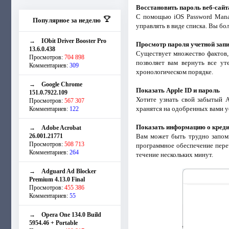
Восстановить пароль веб-сайт
С помощью iOS Password Manag
Популярное за неделю
управлять в виде списка. Вы бол
→
IObit Driver Booster Pro
Просмотр пароля учетной зап
13.6.0.438
Существует множество фактов, 
Просмотров:
704 898
позволяет вам вернуть все ут
Комментариев:
309
хронологическом порядке.
→
Google Chrome
Показать Apple ID и пароль
151.0.7922.109
Хотите узнать свой забытый A
Просмотров:
567 307
хранятся на одобренных вами ус
Комментариев:
122
Показать информацию о креди
→
Adobe Acrobat
26.001.21771
Вам может быть трудно запомн
Просмотров:
508 713
программное обеспечение перечи
Комментариев:
264
течение нескольких минут.
→
Adguard Ad Blocker
Premium 4.13.0 Final
Просмотров:
455 386
Комментариев:
55
→
Opera One 134.0 Build
5954.46 + Portable