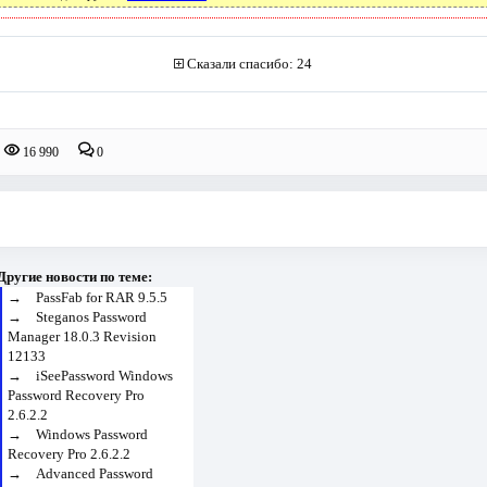
Сказали спасибо: 24
16 990
0
Другие новости по теме:
→
PassFab for RAR 9.5.5
→
Steganos Password
Manager 18.0.3 Revision
12133
→
iSeePassword Windows
Password Recovery Pro
2.6.2.2
→
Windows Password
Recovery Pro 2.6.2.2
→
Advanced Password