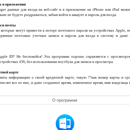
а и приложения
er данные для входа на веб-сайт и в приложение на iPhone или iPad можн
ьше не будете раздражаться, забыв войти в аккаунт и пароль для входа.
иси почты
которые могут привести к потере почтового пароля на устройствах Apple, 
ерянные почтовые учетные записи и пароль для входа в систему и даже с
pple ID? Не беспокойся! Эта программа хорошо справляется с просмотром
тройствах iOS, без использования ноутбука для записи и просмотра.
тной карте
ить информацию о своей кредитной карте, такую ??как номер карты и сро
слит все из них, и даже созданное время, измененное время, имя владельца к