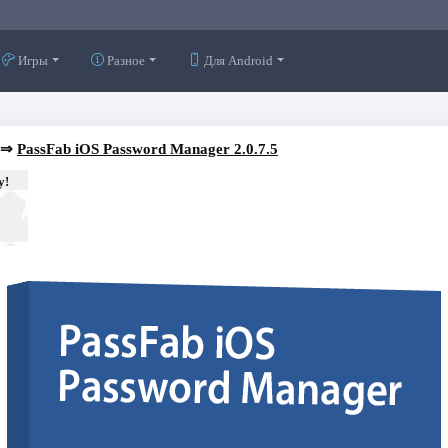
Игры
Разное
Для Android
⇒
PassFab iOS Password Manager 2.0.7.5
у!