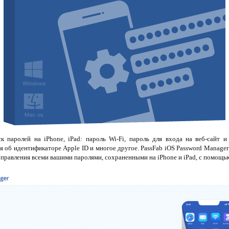
к паролей на iPhone, iPad: пароль Wi-Fi, пароль для входа на веб-сайт и
 об идентификаторе Apple ID и многое другое. PassFab iOS Password Manager
 управления всеми вашими паролями, сохраненными на iPhone и iPad, с помощь