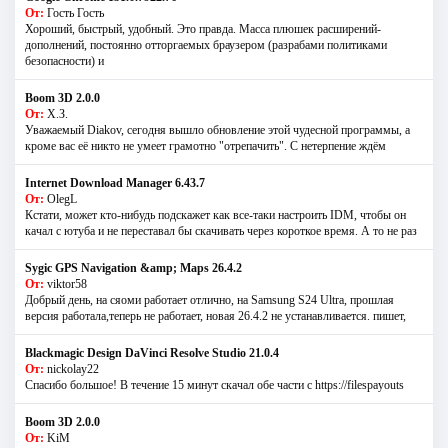
От:
Гость Гость
Хороший, быстрый, удобный. Это правда. Масса плюшек расширений-
дополнений, постоянно отторгаемых браузером (разрабами политиками
безопасности) и
Boom 3D 2.0.0
От:
Х.З.
Уважаемый Diakov, сегодня вышло обновление этой чудесной программы, а
кроме вас её никто не умеет грамотно "отрепачить". С нетерпение ждём
Internet Download Manager 6.43.7
От:
OlegL
Кстати, может кто-нибудь подскажет как все-таки настроить IDM, чтобы он
качал с ютуба и не переставал бы скачивать через короткое время. А то не раз
Sygic GPS Navigation &amp; Maps 26.4.2
От:
viktor58
Добрый день, на сяоми работает отлично, на Samsung S24 Ultra, прошлая
версия работала,теперь не работает, новая 26.4.2 не устанавливается. пишет,
Blackmagic Design DaVinci Resolve Studio 21.0.4
От:
nickolay22
Спасибо большое! В течение 15 минут скачал обе части с https://filespayouts
Boom 3D 2.0.0
От:
KiM