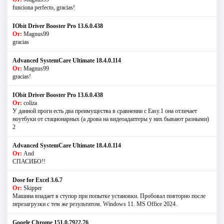
funciona perfecto, gracias!
IObit Driver Booster Pro 13.6.0.438
От:
Magnus99
gracias
Advanced SystemCare Ultimate 18.4.0.114
От:
Magnus99
gracias!
IObit Driver Booster Pro 13.6.0.438
От:
coliza
У данной проги есть два преимущества в сравнении с Easy.1 она отличает
ноутбуки от стационарных (а дрова на видеоадаптеры у них бывают разными)
2
Advanced SystemCare Ultimate 18.4.0.114
От:
And
СПАСИБО!!
Dose for Excel 3.6.7
От:
Skipper
Машина впадает в ступор при попытке установки. Пробовал повторно после
перезагрузки с тем же результатом. Windows 11. MS Offiсe 2024.
Google Chrome 151.0.7922.76