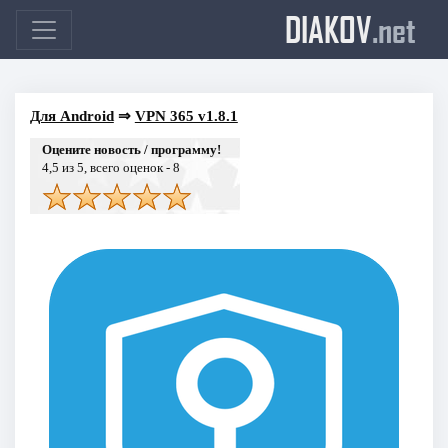
DIAKOV
.net
Для Android
⇒
VPN 365 v1.8.1
Оцените новость / программу!
4,5
из 5, всего оценок -
8