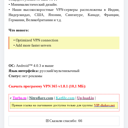
• Минималистический дизайн.
• Наши высокоскоростные VPN-серверы расположены в Индии,
Нидерландах, США, Японии, Сингапуре, Канаде, Франции,
Германии, Великобритании и т.д.
Что нового:
• Optimized VPN connection
• Add more faster servers
ОС:
Android™ 4.0.3 и выше
Язык интерфейса:
русский/мультиязычный
Статус:
нет рекламы
Скачать программу VPN 365 v1.8.1 (10,1 МБ):
с
Turbo.to
|
Nitroflare.com
|
Katfile.com
|
Up-load.io
|
Прямая ссылка на скачивание доступна только для группы:
VIP-diakov.net
Сказали спасибо: 66