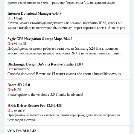
кроме вас её никто не умеет грамотно "отрепачить". С нетерпение ждём
Internet Download Manager 6.43.7
От:
OlegL
Кстати, может кто-нибудь подскажет как все-таки настроить IDM, чтобы он
качал с ютуба и не переставал бы скачивать через короткое время. А то не раз
Sygic GPS Navigation &amp; Maps 26.4.2
От:
viktor58
Добрый день, на сяоми работает отлично, на Samsung S24 Ultra, прошлая
версия работала,теперь не работает, новая 26.4.2 не устанавливается. пишет,
Blackmagic Design DaVinci Resolve Studio 21.0.4
От:
nickolay22
Спасибо большое! В течение 15 минут скачал обе части с https://filespayouts
Boom 3D 2.0.0
От:
KiM
Please update to the version 2.3.0 Thanks in advance!
IObit Driver Booster Pro 13.6.0.438
От:
oven19
Программа не может связаться со своим сервером, даже после устранения
неполадок с сетью...
vMix Pro 28.0.0.42