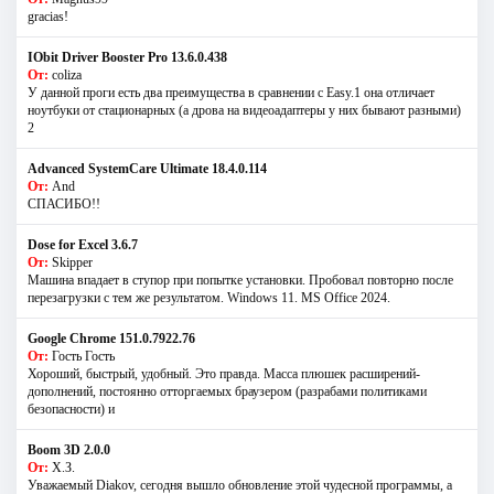
gracias!
IObit Driver Booster Pro 13.6.0.438
От:
coliza
У данной проги есть два преимущества в сравнении с Easy.1 она отличает
ноутбуки от стационарных (а дрова на видеоадаптеры у них бывают разными)
2
Advanced SystemCare Ultimate 18.4.0.114
От:
And
СПАСИБО!!
Dose for Excel 3.6.7
От:
Skipper
Машина впадает в ступор при попытке установки. Пробовал повторно после
перезагрузки с тем же результатом. Windows 11. MS Offiсe 2024.
Google Chrome 151.0.7922.76
От:
Гость Гость
Хороший, быстрый, удобный. Это правда. Масса плюшек расширений-
дополнений, постоянно отторгаемых браузером (разрабами политиками
безопасности) и
Boom 3D 2.0.0
От:
Х.З.
Уважаемый Diakov, сегодня вышло обновление этой чудесной программы, а