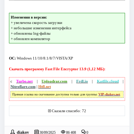
Изменения в версии:
+ увеличена скорость загрузки
+ небольшие изменения интерфейса
+ обновлены lng-файлы
+ обновлен компилятор
ОС:
Windows 11/10/8.1/8/7/VISTA/XP
Скачать программу Fast File Encryptor 13.9 (1,12 МБ):
с
Turbo.net
|
Uploadrar.com
|
Frdl.io
|
Katfile.cloud
|
Nitroflare.com
|
Htfl.net
Прямая ссылка на скачивание доступна только для группы:
VIP-diakov.net
Сказали спасибо: 72
diakov
30/09/2025
86 408
0