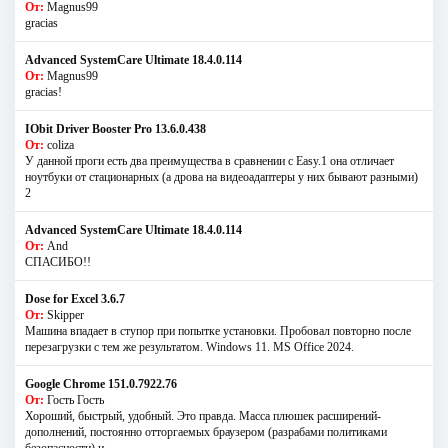
От:
Magnus99
gracias
Advanced SystemCare Ultimate 18.4.0.114
От:
Magnus99
gracias!
IObit Driver Booster Pro 13.6.0.438
От:
coliza
У данной проги есть два преимущества в сравнении с Easy.1 она отличает
ноутбуки от стационарных (а дрова на видеоадаптеры у них бывают разными)
2
Advanced SystemCare Ultimate 18.4.0.114
От:
And
СПАСИБО!!
Dose for Excel 3.6.7
От:
Skipper
Машина впадает в ступор при попытке установки. Пробовал повторно после
перезагрузки с тем же результатом. Windows 11. MS Offiсe 2024.
Google Chrome 151.0.7922.76
От:
Гость Гость
Хороший, быстрый, удобный. Это правда. Масса плюшек расширений-
дополнений, постоянно отторгаемых браузером (разрабами политиками