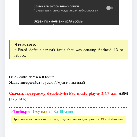
Что нового:
• Fixed default artwork issue that was causing Android 13 to
reboot.
ОС:
Android™ 4.4 и выше
Язык интерфейса:
русский/мультиязычный
Скачать программу doubleTwist Pro music player 3.4.7 для
ARM
(27,2 МБ):
с
Turbo.pw
|
Oxy name
|
Katfile.com
|
Прямая ссылка на скачивание доступна только для группы:
VIP-diakov.net