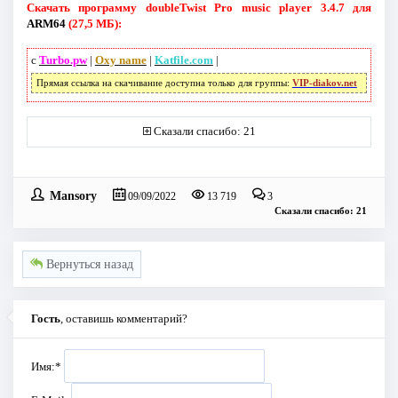
Скачать программу doubleTwist Pro music player 3.4.7 для
ARM64
(27,5 МБ):
с
Turbo.pw
|
Oxy name
|
Katfile.com
|
Прямая ссылка на скачивание доступна только для группы:
VIP-diakov.net
Сказали спасибо: 21
Mansory
09/09/2022
13 719
3
Сказали спасибо: 21
Вернуться назад
Гость
, оставишь комментарий?
Имя:
*