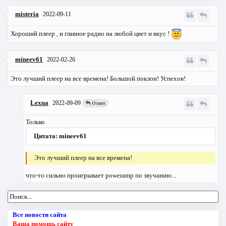
misteria
2022-09-11
Хороший плеер , и главное радио на любой цвет и вкус !
mineev61
2022-02-26
Это лучший плеер на все времена! Большой поклон! Успехов!
Lexua
2022-09-09
Ответ
Только
Цитата: mineev61
Это лучший плеер на все времена!
что-то сильно проигрывает poweramp по звучанию...
Все новости сайта
Ваша помощь сайту