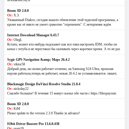
безопасности) и
Boom 3D 2.0.0
От:
Х.З.
Уважаемый Diakov, сегодня вышло обновление этой чудесной программы, а
кроме вас её никто не умеет грамотно "отрепачить". С нетерпение ждём
Internet Download Manager 6.43.7
От:
OlegL
Кстати, может кто-нибудь подскажет как все-таки настроить IDM, чтобы он
качал с ютуба и не переставал бы скачивать через короткое время. А то не раз
Sygic GPS Navigation &amp; Maps 26.4.2
От:
viktor58
Добрый день, на сяоми работает отлично, на Samsung S24 Ultra, прошлая
версия работала,теперь не работает, новая 26.4.2 не устанавливается. пишет,
Blackmagic Design DaVinci Resolve Studio 21.0.4
От:
nickolay22
Спасибо большое! В течение 15 минут скачал обе части с https://filespayouts
Boom 3D 2.0.0
От:
KiM
Please update to the version 2.3.0 Thanks in advance!
IObit Driver Booster Pro 13.6.0.438
От:
oven19