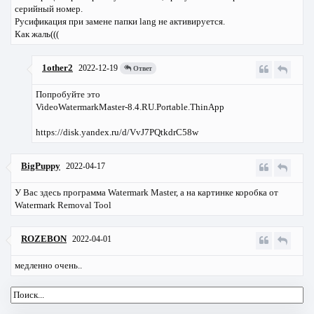
серийный номер.
Русификация при замене папки lang не активируется.
Как жаль(((
1other2
2022-12-19
Ответ
Попробуйте это
VideoWatermarkMaster-8.4.RU.Portable.ThinApp
https://disk.yandex.ru/d/VvJ7PQtkdrC58w
BigPuppy
2022-04-17
У Вас здесь программа Watermark Master, а на картинке коробка от
Watermark Removal Tool
ROZEBON
2022-04-01
медленно очень..