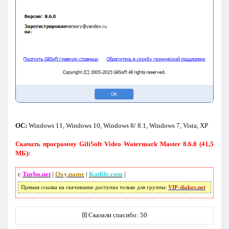
ОС:
Windows 11, Windows 10, Windows 8/ 8.1, Windows 7, Vista, XP
Скачать программу GiliSoft Video Watermark Master 8.6.0 (41,5
МБ):
с
Turbo.net
|
Oxy.name
|
Katfile.com
|
Прямая ссылка на скачивание доступна только для группы:
VIP-diakov.net
Сказали спасибо: 50