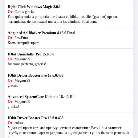
Right Click Windows Magic 3.0.1
От:
Carlos garcia
Para quitar toda la porqueria que instala en hibituninstaller (gratuito) opcion
herramientas del contextual una a una las eliminas. Totalmente
Adguard Ad Blocker Premium 4.13.0 Final
От:
Pro-Euro
Комментарий скрыт
IObit Uninstaller Pro 15.6.0.6
От:
Magnus99
funciona perfecto, gracias!
IObit Driver Booster Pro 13.6.0.438
От:
Magnus99
gracias
Advanced SystemCare Ultimate 18.4.0.114
От:
Magnus99
gracias!
IObit Driver Booster Pro 13.6.0.438
От:
coliza
У данной проги есть два преимущества в сравнении с Easy.1 она отличает
ноутбуки от стационарных (а дрова на видеоадаптеры у них бывают разными)
2