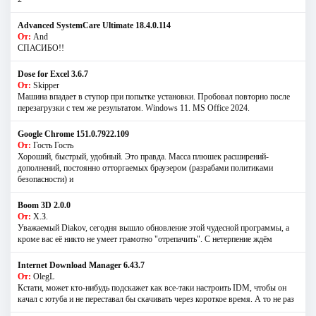
Advanced SystemCare Ultimate 18.4.0.114
От:
And
СПАСИБО!!
Dose for Excel 3.6.7
От:
Skipper
Машина впадает в ступор при попытке установки. Пробовал повторно после
перезагрузки с тем же результатом. Windows 11. MS Offiсe 2024.
Google Chrome 151.0.7922.109
От:
Гость Гость
Хороший, быстрый, удобный. Это правда. Масса плюшек расширений-
дополнений, постоянно отторгаемых браузером (разрабами политиками
безопасности) и
Boom 3D 2.0.0
От:
Х.З.
Уважаемый Diakov, сегодня вышло обновление этой чудесной программы, а
кроме вас её никто не умеет грамотно "отрепачить". С нетерпение ждём
Internet Download Manager 6.43.7
От:
OlegL
Кстати, может кто-нибудь подскажет как все-таки настроить IDM, чтобы он
качал с ютуба и не переставал бы скачивать через короткое время. А то не раз