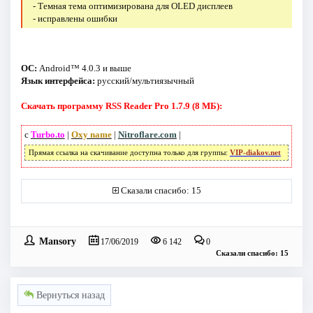
- Темная тема оптимизирована для OLED дисплеев
- исправлены ошибки
ОС:
Android™ 4.0.3 и выше
Язык интерфейса:
русский/мультиязычный
Скачать программу RSS Reader Pro 1.7.9 (8 МБ):
с
Turbo.to
|
Oxy name
|
Nitroflare.com
|
Прямая ссылка на скачивание доступна только для группы:
VIP-diakov.net
Сказали спасибо: 15
Mansory
17/06/2019
6 142
0
Сказали спасибо: 15
Вернуться назад