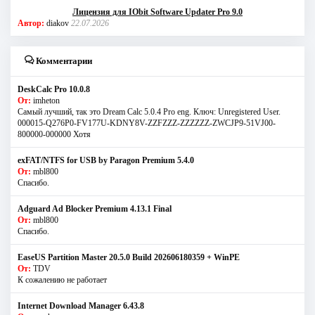
Лицензия для IObit Software Updater Pro 9.0
Автор:
diakov
22.07.2026
Комментарии
DeskCalc Pro 10.0.8
От:
imheton
Самый лучший, так это Dream Calc 5.0.4 Pro eng. Ключ: Unregistered User.
000015-Q276P0-FV177U-KDNY8V-ZZFZZZ-ZZZZZZ-ZWCJP9-51VJ00-
800000-000000 Хотя
exFAT/NTFS for USB by Paragon Premium 5.4.0
От:
mbl800
Спасибо.
Adguard Ad Blocker Premium 4.13.1 Final
От:
mbl800
Спасибо.
EaseUS Partition Master 20.5.0 Build 202606180359 + WinPE
От:
TDV
К сожалению не работает
Internet Download Manager 6.43.8