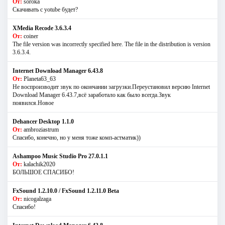
От:
soroka
Скачивать с yotube будет?
XMedia Recode 3.6.3.4
От:
coiner
The file version was incorrectly specified here. The file in the distribution is version
3.6.3.4.
Internet Download Manager 6.43.8
От:
Planeta63_63
Не воспроизводит звук по окончании загрузки.Переустановил версию Internet
Download Manager 6.43.7,всё заработало как было всегда.Звук
появился.Новое
Dehancer Desktop 1.1.0
От:
ambroziastrum
Спасибо, конечно, но у меня тоже комп-астматик))
Ashampoo Music Studio Pro 27.0.1.1
От:
kalachik2020
БОЛЬШОЕ СПАСИБО!
FxSound 1.2.10.0 / FxSound 1.2.11.0 Beta
От:
nicogalzaga
Спасибо!