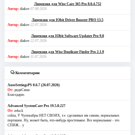
Лицензия для Wise Care 365 Pro 8.0.4.732
Автор:
diakov
07.08.2026
Лицензия для IObit Driver Booster PRO 13.5
Автор:
diakov
22.07.2026
Лицензия для IObit Software Updater Pro 9.0
Автор:
diakov
22.07.2026
Лицензия для Wise Duplicate Finder Pro 2.1.9
Автор:
diakov
11.07.2026
Комментарии
AutoSettingsPS 0.6.7 (26.07.2026)
От:
дядяСаша
Благодарю.
Advanced SystemCare Pro 19.5.0.227
От:
zeka.k
coliza, У Чупокабры НЕТ СВОИХ, т.е. сделанных им самим, нормальных
порташек. Ну, может быть, что-нибудь простенькое. Все нормальные - это
СПИЖ... у