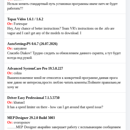
Нельзя менять стандартный путь установки программы иначе патч не будет
работать!!!
Topaz Video 1.6.1 / 1.6.2
От:
Fortesque
Hey, Any chance of better instructions? Team VR's instructions on the .nfo are
vague and I can't get any of the models to download. I
AutoSettingsPS 0.6.7 (26.07.2026)
От:
sanyateee
Спасибо Diakov! Трудно следить за обновлением данного скрипта, а тут будет
всегда под рукой.
Advanced SystemCare Pro 19.5.0.227
От:
coliza
Вышеизложенное мной не относится к конкретной программе,данная прога
мне давно не интересна,просто люблю читать коменты.Поймите правильно,не
хочу не
Driver Easy Professional 7.1.5.5750
От:
khanaa1
It has a speed limiter on there - how can I get around that speed issue?
MEP Designer 29.2.0 Build 5003
От:
svoroponov
..........MEP Designer аварийно завершает работу с всплывающим сообщением