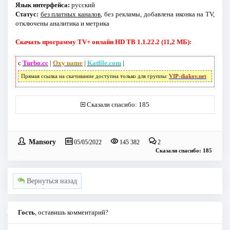
Язык интерфейса:
русский
Статус:
без платных каналов
, без рекламы, добавлена иконка на TV,
отключены аналитика и метрика
Скачать программу TV+ онлайн HD ТВ 1.1.22.2 (11,2 МБ):
с
Turbo.cc
|
Oxy name
|
Katfile.com
|
Прямая ссылка на скачивание доступна только для группы:
VIP-diakov.net
Сказали спасибо: 185
Mansory
05/05/2022
145 382
2
Сказали спасибо: 185
Вернуться назад
Гость
, оставишь комментарий?