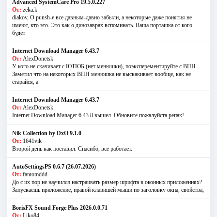
Advanced SystemCare Pro 19.5.0.227
От:
zeka.k
diakov, О punsh-е все давным-давно забыли, а некоторые даже понятия не
имеют, кто это. Это как о динозаврах вспоминать. Ваша порташка от кого
будет
Internet Download Manager 6.43.7
От:
AlexDonetsk
У кого не скачивает с ЮТЮБ (нет менюшки), поэксперементируйте с ВПН.
Заметил что на некоторых ВПН менюшка не выскакивает вообще, как не
старайся, а
Internet Download Manager 6.43.7
От:
AlexDonetsk
Internet Download Manager 6.43.8 вышел. Обновите пожалуйста репак!
Nik Collection by DxO 9.1.0
От:
1641vik
Второй день как поставил. Спасибо, все работает.
AutoSettingsPS 0.6.7 (26.07.2026)
От:
fantomddd
До с их пор не научился настраивать размер шрифта в оконных приложениях?
Запускаешь приложение, правой клавишей мыши по заголовку окна, свойства,
BorisFX Sound Forge Plus 2026.0.0.71
От:
Liko84