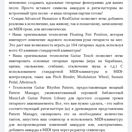
мгновенно создавать идеальные гитарные фонограммы для ваших
песен. Просто вставьте символы аккордов и ритм-паттерны во
встроенный трек песни - и ваша гитарная партия готова!
• Секция Advanced Humanize в RealGuitar позволяет легко добавить
реализма к исполнению, как живому, так и пошаговому, записанному
на MIDI-треке, или автоматически.
• Наша оригинальная технология Floating Fret Position, которая
имитирует изменение ладового положения руки гитариста на шее.
Это дает вам возможность играть до 104 гитарных ладов, используя
всего 43 клавиши стандартной клавиатуры!
• Наша оригинальная технология Guitar Touch позволяет легко
имитировать основные гитарные приемы (игра на барабанах,
щипки, скольжение, сгибание, отключение звука и т.д.) С
использованием стандартной MIDI-клавиатуры и MIDI-
контроллеров, таких как Pitch Bender, Modulation Wheel, Sustain
Pedal, Aftertouch.
• Технология Guitar Rhythm Pattern, предоставляющая мощный
Pattern Manager, укомплектованный огромной библиотекой
MusicLab Guitar Pattern Library для простого создания треков
гитарного аккомпанемента. Все, что вам нужно сделать, - это найти
соответствующий ритм-паттерн (ы) в древовидном представлении
Pattern Manager, скопировать его на необходимое количество
тактов, запустить ваш секвенсор и использовать MIDI-клавиатуру
для воспроизведения изменений аккордов или, альтернативно,
добавить аккорды в MIDI трек через редактор секвенсора.