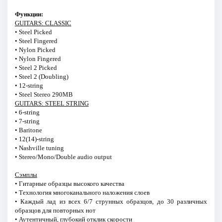
Функции:
GUITARS: CLASSIC
• Steel Picked
• Steel Fingered
• Nylon Picked
• Nylon Fingered
• Steel 2 Picked
• Steel 2 (Doubling)
• 12-string
• Steel Stereo 290MB
GUITARS: STEEL STRING
• 6-string
• 7-string
• Baritone
• 12(14)-string
• Nashville tuning
• Stereo/Mono/Double audio output
Сэмплы
• Гитарные образцы высокого качества
• Технология многоканального наложения слоев
• Каждый лад из всех 6/7 струнных образцов, до 30 различных
образцов для повторных нот
• Аутентичный, глубокий отклик скорости