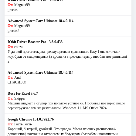
От:
Magnus99
gracias
Advanced SystemCare Ultimate 18.4.0.114
От:
Magnus99
gracias!
IObit Driver Booster Pro 13.6.0.438
От:
coliza
У данной проги есть два преимущества в сравнении с Easy.1 она отличает
ноутбуки от стационарных (а дрова на видеоадаптеры у них бывают разными)
2
Advanced SystemCare Ultimate 18.4.0.114
От:
And
СПАСИБО!!
Dose for Excel 3.6.7
От:
Skipper
Машина впадает в ступор при попытке установки. Пробовал повторно после
перезагрузки с тем же результатом. Windows 11. MS Offiсe 2024.
Google Chrome 151.0.7922.76
От:
Гость Гость
Хороший, быстрый, удобный. Это правда. Масса плюшек расширений-
дополнений, постоянно отторгаемых браузером (разрабами политиками