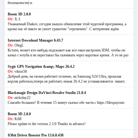
безопасности) и
Boom 3D 2.0.0
От:
Х.З.
Уважаемый Diakov, сегодня вышло обновление этой чудесной программы, а
кроме вас её никто не умеет грамотно "отрепачить". С нетерпение ждём
Internet Download Manager 6.43.7
От:
OlegL
Кстати, может кто-нибудь подскажет как все-таки настроить IDM, чтобы он
качал с ютуба и не переставал бы скачивать через короткое время. А то не раз
Sygic GPS Navigation &amp; Maps 26.4.2
От:
viktor58
Добрый день, на сяоми работает отлично, на Samsung S24 Ultra, прошлая
версия работала,теперь не работает, новая 26.4.2 не устанавливается. пишет,
Blackmagic Design DaVinci Resolve Studio 21.0.4
От:
nickolay22
Спасибо большое! В течение 15 минут скачал обе части с https://filespayouts
Boom 3D 2.0.0
От:
KiM
Please update to the version 2.3.0 Thanks in advance!
IObit Driver Booster Pro 13.6.0.438