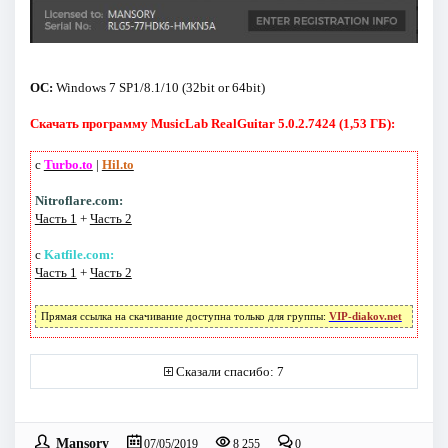
ОС:
Windows 7 SP1/8.1/10 (32bit or 64bit)
Скачать программу MusicLab RealGuitar 5.0.2.7424 (1,53 ГБ):
с
Turbo.to
|
Hil.to
Nitroflare.com:
Часть 1
+
Часть 2
с
Katfile.com:
Часть 1
+
Часть 2
Прямая ссылка на скачивание доступна только для группы:
VIP-diakov.net
Сказали спасибо: 7
Mansory
07/05/2019
8 255
0