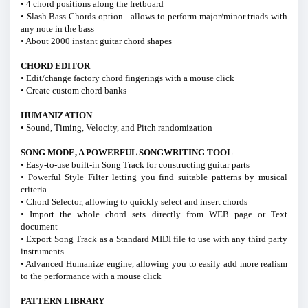
• 4 chord positions along the fretboard
• Slash Bass Chords option - allows to perform major/minor triads with
any note in the bass
• About 2000 instant guitar chord shapes
CHORD EDITOR
• Edit/change factory chord fingerings with a mouse click
• Create custom chord banks
HUMANIZATION
• Sound, Timing, Velocity, and Pitch randomization
SONG MODE, A POWERFUL SONGWRITING TOOL
• Easy-to-use built-in Song Track for constructing guitar parts
• Powerful Style Filter letting you find suitable patterns by musical
criteria
• Chord Selector, allowing to quickly select and insert chords
• Import the whole chord sets directly from WEB page or Text
document
• Export Song Track as a Standard MIDI file to use with any third party
instruments
• Advanced Humanize engine, allowing you to easily add more realism
to the performance with a mouse click
PATTERN LIBRARY