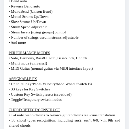
• Bend auto
• Reverse Bend auto
• MonoBend (Unison Bend)
• Muted Strums Up/Down
• Slow Strums Up/Down
• Strum Speed adjustable
• Strum layers (string groups) control
• Number of strings used in strums adjustable
• And more
PERFORMANCE MODES
• Solo, Harmony, Bass&Chord, Bass&Pick, Chords
• Multi mode (universal)
• MIDI Guitar (normal guitar via MIDI interface input)
ASSIGNABLE FX
• Up to 30 Key/Pedal/Velocity/Mod.Wheel Switch FX
• 33 keys for Key Switches
• Custom Key Switch presets (save/load)
• Toggle/Temporary switch modes
CHORD DETECT/CONSTRUCT
• 1-4 note piano chords to 6-voice guitar chords real-time translation
• 30 chord types recognition, including sus2, sus4, 6/9, 7th, 9th and
altered chords