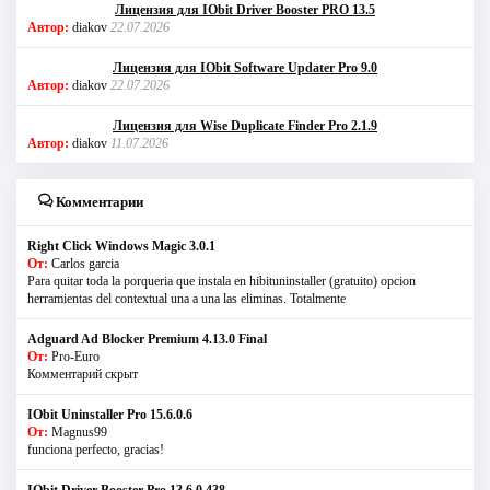
Лицензия для IObit Driver Booster PRO 13.5
Автор:
diakov
22.07.2026
Лицензия для IObit Software Updater Pro 9.0
Автор:
diakov
22.07.2026
Лицензия для Wise Duplicate Finder Pro 2.1.9
Автор:
diakov
11.07.2026
Комментарии
Right Click Windows Magic 3.0.1
От:
Carlos garcia
Para quitar toda la porqueria que instala en hibituninstaller (gratuito) opcion
herramientas del contextual una a una las eliminas. Totalmente
Adguard Ad Blocker Premium 4.13.0 Final
От:
Pro-Euro
Комментарий скрыт
IObit Uninstaller Pro 15.6.0.6
От:
Magnus99
funciona perfecto, gracias!
IObit Driver Booster Pro 13.6.0.438