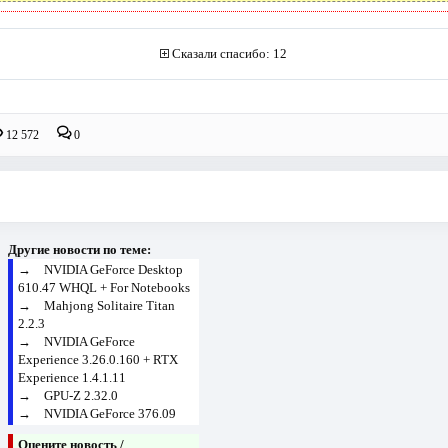
Сказали спасибо: 12
12 572
0
Другие новости по теме:
→
NVIDIA GeForce Desktop
610.47 WHQL + For Notebooks
→
Mahjong Solitaire Titan
2.2.3
→
NVIDIA GeForce
Experience 3.26.0.160 + RTX
Experience 1.4.1.11
→
GPU-Z 2.32.0
→
NVIDIA GeForce 376.09
Оцените новость /