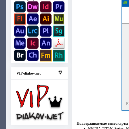
VIP-diakov.net
Поддерживаемые видеокарты
NVIDIA TITAN Series: 