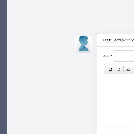
Гость
, оставишь 
Имя:
*