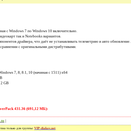
ная с Windows 7 по Windows 10 включительно.
идеокарт так и Notebooks вариантов.
онентов драйвера, что даёт не устанавливать телеметрию и авто обновление.
 сравнении с оригинальными дистрибутивами.
ndows 7, 8, 8.1, 10 (начиная с 1511) x64
GB
 2 GB
verPack 431.36 (691,12 МБ):
.to
|
упна только для группы:
VIP-diakov.net