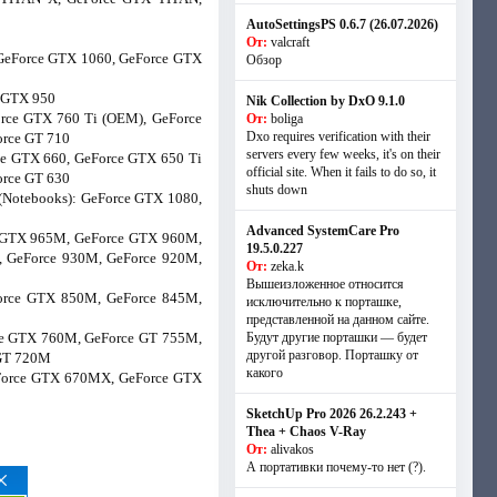
AutoSettingsPS 0.6.7 (26.07.2026)
От:
valcraft
 GeForce GTX 1060, GeForce GTX
Обзор
e GTX 950
Nik Collection by DxO 9.1.0
orce GTX 760 Ti (OEM), GeForce
От:
boliga
Dxo requires verification with their
orce GT 710
servers every few weeks, it's on their
ce GTX 660, GeForce GTX 650 Ti
official site. When it fails to do so, it
orce GT 630
shuts down
(Notebooks): GeForce GTX 1080,
Advanced SystemCare Pro
e GTX 965M, GeForce GTX 960M,
19.5.0.227
 GeForce 930M, GeForce 920M,
От:
zeka.k
Вышеизложенное относится
orce GTX 850M, GeForce 845M,
исключительно к порташке,
представленной на данном сайте.
ce GTX 760M, GeForce GT 755M,
Будут другие порташки — будет
другой разговор. Порташку от
 GT 720M
какого
eForce GTX 670MX, GeForce GTX
SketchUp Pro 2026 26.2.243 +
Thea + Chaos V-Ray
От:
alivakos
А портативки почему-то нет (?).