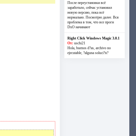
После переустановки всё
заработало, сейчас установил
новую версию, пока всё
нормально. Посмотрю далее. Вся
проблема в том, что все проги
DxO начинают
Right Click Windows Magic 3.0.1
От:
uschi21
Hola, buenos d?as, archivo no
ejecutable, ?alguna soluci?n?