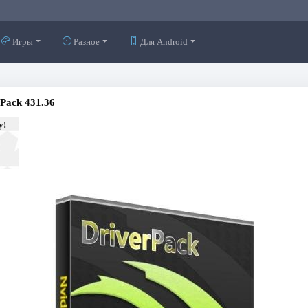
Игры
Разное
Для Android
rPack 431.36
у!