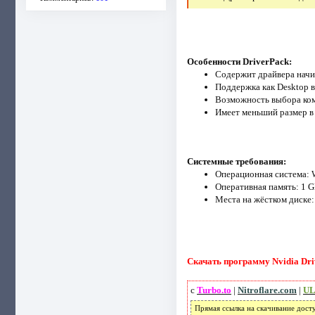
Особенности DriverPack:
Содержит драйвера начи
Поддержка как Desktop в
Возможность выбора комп
Имеет меньший размер в
Системные требования:
Операционная система: Wi
Оперативная память: 1 
Места на жёстком диске:
Скачать программу Nvidia Dri
с
Turbo.to
|
Nitroflare.com
|
UL
Прямая ссылка на скачивание дост