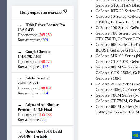
GeForce GTX TITAN Blac
GeForce RTX 20 Series: 
Популярное за неделю
GeForce 10 Series: GeFo
1050 Ti, GeForce GTX 10
→
IObit Driver Booster Pro
GeForce 900 Series: GeF
13.6.0.438
GeForce 700 Series: Ge
Просмотров:
705 250
GTX 750 Ti, GeForce GTX
Комментариев:
309
GeForce 600 Series: GeF
BOOST, GeForce GTX 650 
→
Google Chrome
GeForce MX100 Series (N
151.0.7922.109
GeForce GTX 1070, GeFo
Просмотров:
568 775
Комментариев:
122
GeForce 900M Series (N
GeForce GTX 950M, GeF
→
Adobe Acrobat
GeForce 910M
26.001.21771
GeForce 800M Series (
Просмотров:
508 851
GeForce 840M, GeForce 
Комментариев:
264
GeForce 700M Series (N
GeForce GT 750M, GeFor
→
Adguard Ad Blocker
GeForce 600M Series (
Premium 4.13.0 Final
660M, GeForce GT 650M,
Просмотров:
455 788
Комментариев:
55
→
Opera One 134.0 Build
5954.46 + Portable