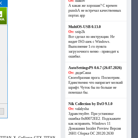
От:
diakov
А какая же хорошая? С времен
punshА не встречал качественных
портах app
MultiOS-USB 0.13.0
От:
snip2k
Все сделал по инструкции. Не
видит ISO-шек с Windows.
Выполнение 1-го пункта
загрузочного меню - приводит к
ошибке.
AutoSettingsPS 0.6.7 (26.07.2026)
От:
дядяСаша
Своеобразная прога. Посмотрим.
Единственно что напрягает мелкий
шрифт. Чуток бы по больше не
помешал бы.
Nik Collection by DxO 9.1.0
От:
valalysha
Здравствуйте. При установке
ошибка 0х80072EE2. Подскажите
как исправить. Windows 11
Домашняя Insider Preview Версия
26H1 Сборка ОС 28120.2630
 TITAN X, GeForce GTX TITAN,