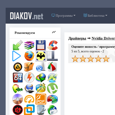
DIAKOV
.net
Программы
Библиотека
Рекомендуем
Драйверы
⇒
Nvidia Drive
Оцените новость / программ
5
из 5, всего оценок -
2