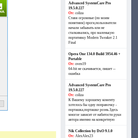
Advanced SystemCare Pro
19.5.0.227
От:
coliza
Ставя огромные (по моим
понятиям) проги,пользователи
начали забывать или не
сталкивались, про маленькую
портативку Modern Tweaker 2.1
Final
Opera One 134.0 Build 5954.46 +
Portable
От:
oven19
64-bit не скачивается, пишет --
ошибка
Advanced SystemCare Pro
19.5.0.227
От:
coliza
К Вашему хорошему коменту
хотелось бы одну поправочку -
порташка,порташке рознь.Здесь
многое зависит от набитости руки
автора именно на конкретную
Nik Collection by DxO 9.1.0
От:
AlexAlex23