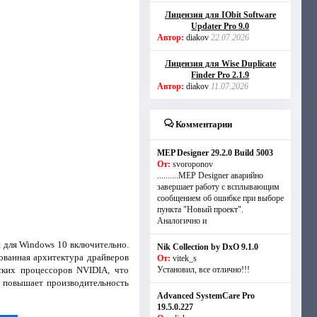
Лицензия для IObit Software
Updater Pro 9.0
Автор:
diakov
22.07.2026
Лицензия для Wise Duplicate
Finder Pro 2.1.9
Автор:
diakov
11.07.2026
Комментарии
MEP Designer 29.2.0 Build 5003
От:
svoroponov
..........MEP Designer аварийно
завершает работу с всплывающим
сообщением об ошибке при выборе
пункта "Новый проект".
Аналогично и
 и для Windows 10 включительно.
Nik Collection by DxO 9.1.0
ованная архитектура драйверов
От:
vitek_s
ских процессоров NVIDIA, что
Установил, все отлично!!!
я повышает производительность
Advanced SystemCare Pro
19.5.0.227