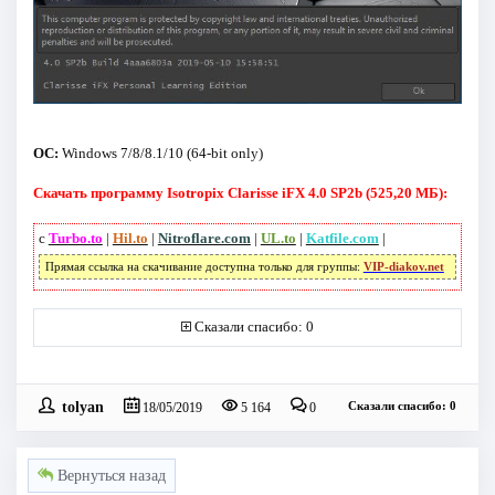
ОС:
Windows 7/8/8.1/10 (64-bit only)
Скачать программу Isotropix Clarisse iFX 4.0 SP2b (525,20 МБ):
с
Turbo.to
|
Hil.to
|
Nitroflare.com
|
UL.to
|
Katfile.com
|
Прямая ссылка на скачивание доступна только для группы:
VIP-diakov.net
Сказали спасибо: 0
tolyan
Сказали спасибо: 0
18/05/2019
5 164
0
Вернуться назад