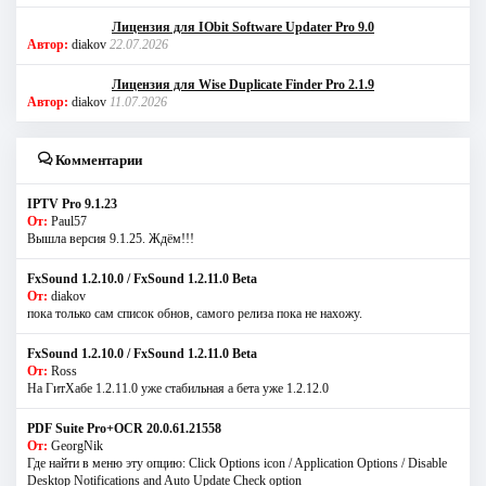
Лицензия для IObit Software Updater Pro 9.0
Автор:
diakov
22.07.2026
Лицензия для Wise Duplicate Finder Pro 2.1.9
Автор:
diakov
11.07.2026
Комментарии
IPTV Pro 9.1.23
От:
Paul57
Вышла версия 9.1.25. Ждём!!!
FxSound 1.2.10.0 / FxSound 1.2.11.0 Beta
От:
diakov
пока только сам список обнов, самого релиза пока не нахожу.
FxSound 1.2.10.0 / FxSound 1.2.11.0 Beta
От:
Ross
На ГитХабе 1.2.11.0 уже стабильная а бета уже 1.2.12.0
PDF Suite Pro+OCR 20.0.61.21558
От:
GeorgNik
Где найти в меню эту опцию: Click Options icon / Application Options / Disable
Desktop Notifications and Auto Update Check option