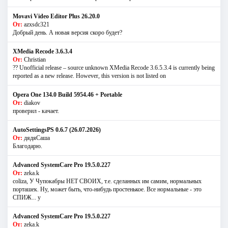
Movavi Video Editor Plus 26.20.0
От:
azxsdc321
Добрый день. А новая версия скоро будет?
XMedia Recode 3.6.3.4
От:
Christian
?? Unofficial release – source unknown XMedia Recode 3.6.5.3.4 is currently being
reported as a new release. However, this version is not listed on
Opera One 134.0 Build 5954.46 + Portable
От:
diakov
проверил - качает.
AutoSettingsPS 0.6.7 (26.07.2026)
От:
дядяСаша
Благодарю.
Advanced SystemCare Pro 19.5.0.227
От:
zeka.k
coliza, У Чупокабры НЕТ СВОИХ, т.е. сделанных им самим, нормальных
порташек. Ну, может быть, что-нибудь простенькое. Все нормальные - это
СПИЖ... у
Advanced SystemCare Pro 19.5.0.227
От:
zeka.k