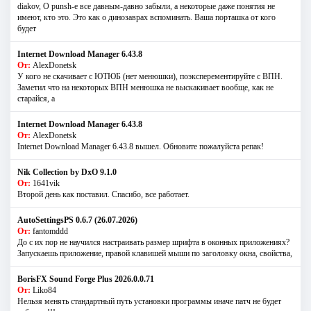
diakov, О punsh-е все давным-давно забыли, а некоторые даже понятия не
имеют, кто это. Это как о динозаврах вспоминать. Ваша порташка от кого
будет
Internet Download Manager 6.43.8
От:
AlexDonetsk
У кого не скачивает с ЮТЮБ (нет менюшки), поэксперементируйте с ВПН.
Заметил что на некоторых ВПН менюшка не выскакивает вообще, как не
старайся, а
Internet Download Manager 6.43.8
От:
AlexDonetsk
Internet Download Manager 6.43.8 вышел. Обновите пожалуйста репак!
Nik Collection by DxO 9.1.0
От:
1641vik
Второй день как поставил. Спасибо, все работает.
AutoSettingsPS 0.6.7 (26.07.2026)
От:
fantomddd
До с их пор не научился настраивать размер шрифта в оконных приложениях?
Запускаешь приложение, правой клавишей мыши по заголовку окна, свойства,
BorisFX Sound Forge Plus 2026.0.0.71
От:
Liko84
Нельзя менять стандартный путь установки программы иначе патч не будет