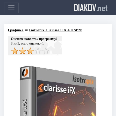
DIAKOV
.net
Графика
⇒
Isotropix Clarisse iFX 4.0 SP2b
Оцените новость / программу!
3
из 5, всего оценок -
1