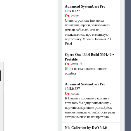
Advanced SystemCare Pro
19.5.0.227
От:
coliza
Ставя огромные (по моим
понятиям) проги,пользователи
начали забывать или не
сталкивались, про маленькую
портативку Modern Tweaker 2.1
Final
Opera One 134.0 Build 5954.46 +
Portable
От:
oven19
64-bit не скачивается, пишет --
ошибка
Advanced SystemCare Pro
19.5.0.227
От:
coliza
К Вашему хорошему коменту
хотелось бы одну поправочку -
порташка,порташке рознь.Здесь
многое зависит от набитости руки
автора именно на конкретную
Nik Collection by DxO 9.1.0