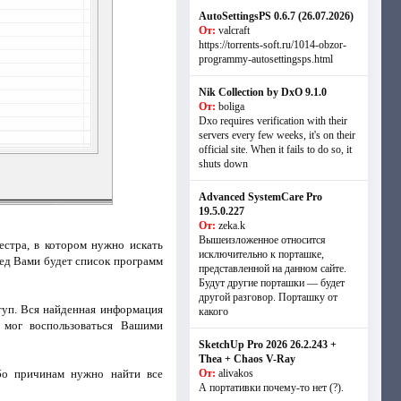
AutoSettingsPS 0.6.7 (26.07.2026)
От:
valcraft
https://torrents-soft.ru/1014-obzor-
programmy-autosettingsps.html
Nik Collection by DxO 9.1.0
От:
boliga
Dxo requires verification with their
servers every few weeks, it's on their
official site. When it fails to do so, it
shuts down
Advanced SystemCare Pro
19.5.0.227
От:
zeka.k
Вышеизложенное относится
естра, в котором нужно искать
исключительно к порташке,
ред Вами будет список программ
представленной на данном сайте.
Будут другие порташки — будет
другой разговор. Порташку от
туп. Вся найденная информация
какого
 мог воспользоваться Вашими
SketchUp Pro 2026 26.2.243 +
Thea + Chaos V-Ray
ибо причинам нужно найти все
От:
alivakos
А портативки почему-то нет (?).