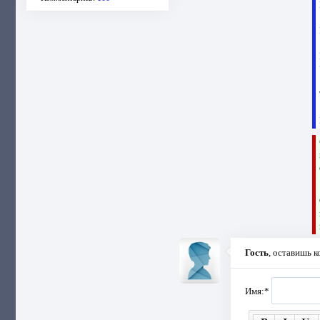
Гость
, оставишь 
Имя:
*