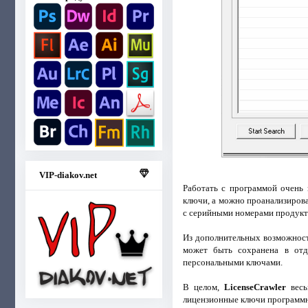
VIP-diakov.net
Работать с программой очень 
ключи, а можно проанализирова
с серийными номерами продукто
Из дополнительных возможност
может быть сохранена в отд
персональными ключами.
В целом,
LicenseCrawler
весь
лицензионные ключи программн