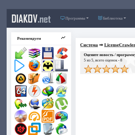
DIAKOV
.net
Программы
Библиотека
Рекомендуем
Система
⇒
LicenseCrawler
Оцените новость / программ
5
из 5, всего оценок -
8