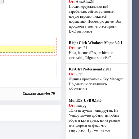
От:
AlexAlex23
После переустановки всё
заработало, сейчас установил
новую версию, пока всё
нормально. Посмотрю далее. Вся
проблема в том, что все проги
DxO начинают
Right Click Windows Magic 3.0.1
От:
uschi21
Hola, buenos d?as, archivo no
ejecutable, ?alguna soluci?n?
KeyCtrl Professional 2.201
От:
iuraf
Лучшая программа - Key Manager
Но давно не появлялись
обновления...
Сказали спасибо: 76
MultiOS-USB 0.13.0
От:
heavyg
..Она не лучше - она другая. На
Ventoy можно добавлять любые
образы как и здесь, но на разные
платформы не факт, что
запустятся. Тут же - явное