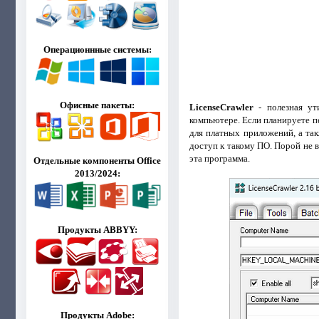
Операционнные системы:
Офисные пакеты:
LicenseCrawler
- полезная ут
компьютере. Если планируете 
для платных приложений, а та
доступ к такому ПО. Порой не 
эта программа.
Отдельные компоненты Office
2013/2024:
Продукты ABBYY:
Продукты Adobe: