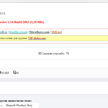
0/11
ler 2.16 Build 2862 (3,29 МБ):
rdl.io
|
Katfile.cloud
|
Nitroflare.com
|
Htfl.net
упна только для группы:
VIP-diakov.net
Сказали спасибо: 76
9 103
0
ругие новости по теме:
→
Nsasoft Product Key