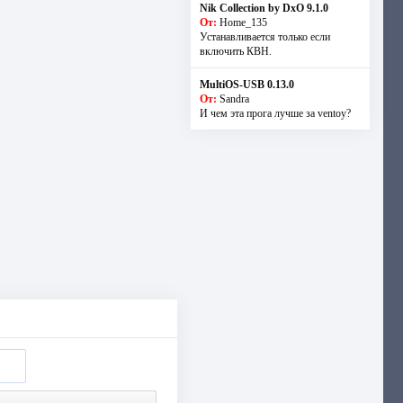
Nik Collection by DxO 9.1.0
От:
Home_135
Устанавливается только если
включить КВН.
MultiOS-USB 0.13.0
От:
Sandra
И чем эта прога лучше за ventoy?