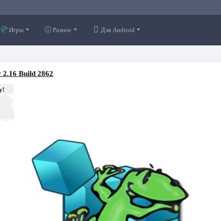
Игры
Разное
Для Android
 2.16 Build 2862
у!