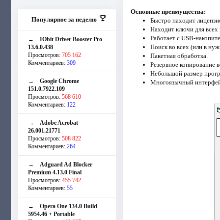
Основные преимущества:
Популярное за неделю
Быстро находит лицензи
Находит ключи для всех
Работает с USB-накопите
→
IObit Driver Booster Pro
Поиск во всех (или в нуж
13.6.0.438
Просмотров:
705 162
Пакетная обработка.
Комментариев:
309
Резервное копирование в
Небольшой размер прогр
→
Google Chrome
Многоязычный интерфейс
151.0.7922.109
Просмотров:
568 610
Комментариев:
122
→
Adobe Acrobat
26.001.21771
Просмотров:
508 822
Комментариев:
264
→
Adguard Ad Blocker
Premium 4.13.0 Final
Просмотров:
455 742
Комментариев:
55
→
Opera One 134.0 Build
5954.46 + Portable