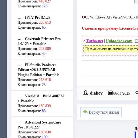
Просмотров:
410 027
Комментариев:
125
ОС:
Windows XP/Vista/7/8/8.1/1
→
IPTV Pro 9.1.23
Просмотров:
265 613
Комментариев:
65
Скачать программу LicenseCraw
→
Goversoft Privazer Pro
с
Turbo.net
|
Uploadrar.com
|
F
4.0.125 + Portable
Просмотров:
227 909
Прямая ссылка на скачивание дост
Комментариев:
45
→
FL Studio Producer
Edition v26.1.3.5570 All
Plugins Edition + Portable
Просмотров:
213 618
Комментариев:
28
diakov
06/11/2025
→
Vivaldi 8.1 Build 4087.62
+ Portable
Просмотров:
169 839
Комментариев:
88
Вернуться назад
→
Advanced SystemCare
Pro 19.5.0.227
Д
Просмотров:
160 630
Комментариев:
100