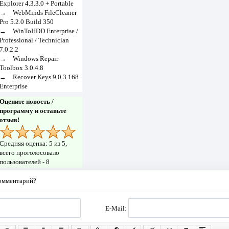
Explorer 4.3.3.0 + Portable
→
WebMinds FileCleaner
Pro 5.2.0 Build 350
→
WinToHDD Enterprise /
Professional / Technician
7.0.2.2
→
Windows Repair
Toolbox 3.0.4.8
→
Recover Keys 9.0.3.168
Enterprise
Оцените новость /
программу и оставьте
отзыв!
Средняя оценка:
5
из 5,
всего проголосовало
пользователей -
8
комментарий?
E-Mail: