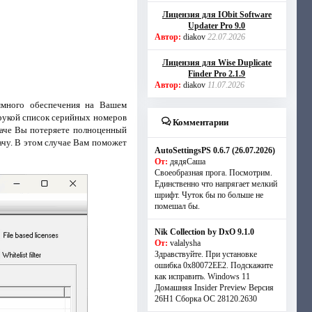
Лицензия для IObit Software
Updater Pro 9.0
Автор:
diakov
22.07.2026
Лицензия для Wise Duplicate
Finder Pro 2.1.9
Автор:
diakov
11.07.2026
ммного обеспечения на Вашем
рукой список серийных номеров
Комментарии
наче Вы потеряете полноценный
ачу. В этом случае Вам поможет
AutoSettingsPS 0.6.7 (26.07.2026)
От:
дядяСаша
Своеобразная прога. Посмотрим.
Единственно что напрягает мелкий
шрифт. Чуток бы по больше не
помешал бы.
Nik Collection by DxO 9.1.0
От:
valalysha
Здравствуйте. При установке
ошибка 0х80072EE2. Подскажите
как исправить. Windows 11
Домашняя Insider Preview Версия
26H1 Сборка ОС 28120.2630