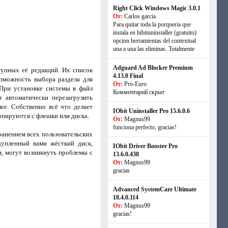
Right Click Windows Magic 3.0.1
От:
Carlos garcia
Para quitar toda la porqueria que
instala en hibituninstaller (gratuito)
opcion herramientas del contextual
una a una las eliminas. Totalmente
Adguard Ad Blocker Premium
тупных её редакций. Их список
4.13.0 Final
озможность выбора раздела для
От:
Pro-Euro
При установке системы в файл
Комментарий скрыт
 автоматически перезагрузить
ее. Собственно всё что делает
IObit Uninstaller Pro 15.6.0.6
опируются с флешки или диска.
От:
Magnus99
funciona perfecto, gracias!
анением всех пользовательских
купленный вами жёсткий диск,
IObit Driver Booster Pro
м, могут возникнуть проблемы с
13.6.0.438
От:
Magnus99
gracias
Advanced SystemCare Ultimate
18.4.0.114
От:
Magnus99
gracias!