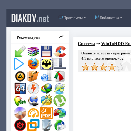
DIAKOV
.net
Программы
Библиотека
Рекомендуем
Система
⇒
WinToHDD Enterp
Оцените новость / программ
4,1
из 5, всего оценок -
62