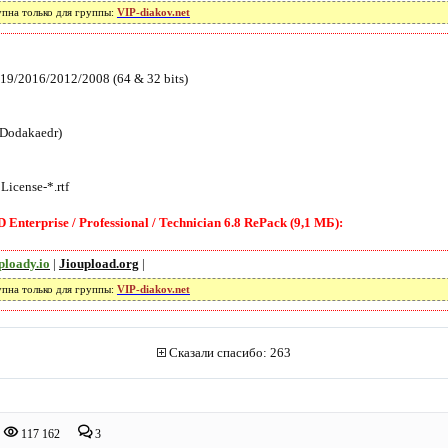
упна только для группы:
VIP-diakov.net
19/2016/2012/2008 (64 & 32 bits)
 Dodakaedr)
icense-*.rtf
terprise / Professional / Technician 6.8 RePack (9,1 МБ):
ploady.io
|
Jioupload.org
|
упна только для группы:
VIP-diakov.net
Сказали спасибо: 263
117 162
3