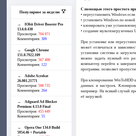
С помощью этого простого пр
Популярное за неделю
• переустановить Windows если 
• установить Windows по новой
→
IObit Driver Booster Pro
• клонировать уже установлен
13.6.0.438
• создание мультизагрузочных
Просмотров:
704 971
Комментариев:
309
При установке или переустано
может отличаться в зависимос
→
Google Chrome
установки системы и загрузоч
151.0.7922.109
можно задать нужный его раз
Просмотров:
567 490
компьютер перейти к завершен
Комментариев:
122
программа: позволяет пропусти
→
Adobe Acrobat
При клонировании WinToHDD це
26.001.21771
данных и настроек. Клониров
Просмотров:
508 735
Комментариев:
264
например. На всякий случай пр
её загрузкой.
→
Adguard Ad Blocker
Premium 4.13.0 Final
Просмотров:
455 449
Комментариев:
55
→
Opera One 134.0 Build
5954.46 + Portable