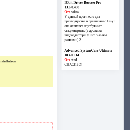
IObit Driver Booster Pro
13.6.0.438
От:
coliza
У данной проги есть два
преимущества в сравнении с Easy.1
она отличает ноутбуки от
стационарных (а дрова на
видеоадаптеры у них бывают
разными) 2
Advanced SystemCare Ultimate
18.4.0.114
От:
And
nstallation
СПАСИБО!!