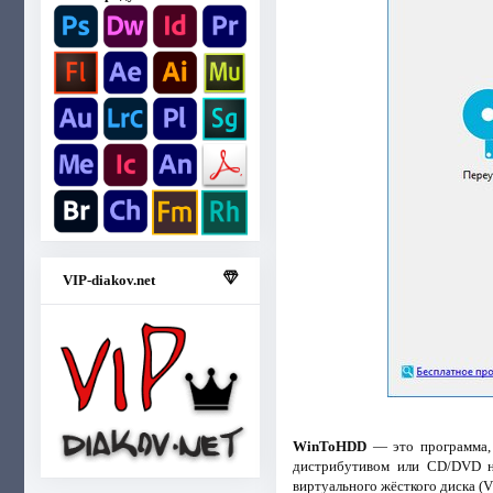
VIP-diakov.net
WinToHDD
— это программа, 
дистрибутивом или CD/DVD но
виртуального жёсткого диска (