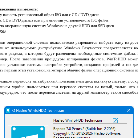
иложения вы можете:
у вас есть установочный образ ISO или с CD / DVD диска
 с CD и DVD дисков или при наличии установочного ISO файла
ную операционную систему Windows на другой HDD или SSD диск
 USB
вки операционной системы пользователю разрешается выбрать одну из дос
ти от используемого дистрибутива Windows. Разумеется предоставляется в
ного раздела, в котором будут размещены необходимые системные файлы. 
мер. После завершения процедуры копирования файлов, WinToHDD может
ию установки системы: настройке устройств, созданию профилей и так дал
ть первый этап установки, на котором обычно файлы операционной системы к
ликом переносит на выбранный пользователем диск активную систему, с сохр
анием удобно пользоваться при переносе системы на новый, только что 
едупредим, что после переноса системы на другой компьютер таким способо