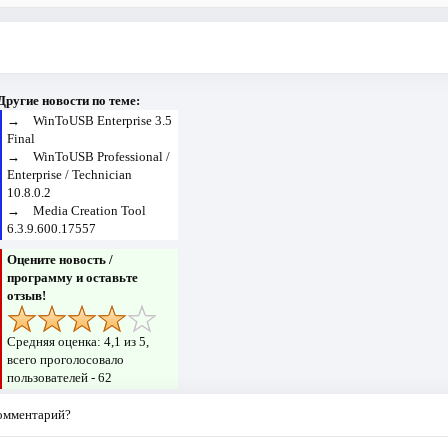
Другие новости по теме:
→
WinToUSB Enterprise 3.5
Final
→
WinToUSB Professional /
Enterprise / Technician
10.8.0.2
→
Media Creation Tool
6.3.9.600.17557
Оцените новость /
программу и оставьте
отзыв!
Средняя оценка:
4,1
из 5,
всего проголосовало
пользователей -
62
комментарий?