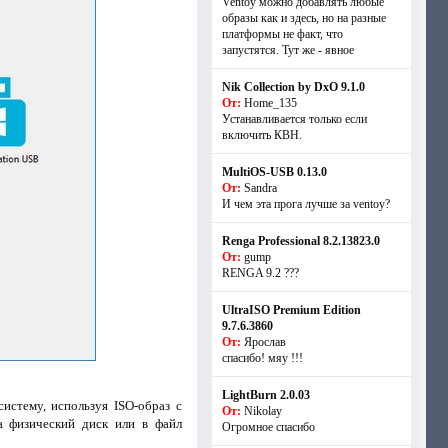
Ventoy можно добавлять любые
образы как и здесь, но на разные
платформы не факт, что
запустятся. Тут же - явное
Nik Collection by DxO 9.1.0
От:
Home_135
Устанавливается только если
включить КВН.
MultiOS-USB 0.13.0
От:
Sandra
И чем эта прога лучше за ventoy?
Renga Professional 8.2.13823.0
От:
gump
RENGA 9.2 ???
UltraISO Premium Edition
9.7.6.3860
От:
Ярослав
спасибо! мяу !!!
LightBurn 2.0.03
истему, используя ISO-образ с
От:
Nikolay
а физический диск или в файл
Огромное спасибо