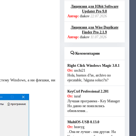
Лицензия для IObit Software
Updater Pro 9.0
Автор:
diakov
22.07.2026
Лицензия для Wise Duplicate
Finder Pro 2.1.9
Автор:
diakov
11.07.2026
Комментарии
Right Click Windows Magic 3.0.1
От:
uschi21
Hola, buenos d?as, archivo no
стему Windows, а ни флешки, ни
ejecutable, ?alguna soluci?n?
KeyCtrl Professional 2.201
От:
iuraf
Лучшая программа - Key Manager
Но давно не появлялись
обновления...
MultiOS-USB 0.13.0
От:
heavyg
..Она не лучше - она другая. На