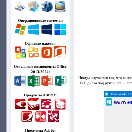
Операционнные системы:
Офисные пакеты:
Отдельные компоненты Office
2013/2024:
Иногда случается так, что воз
DVD-диска под рукой нет — ест
Продукты ABBYY:
Продукты Adobe: