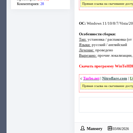
Комментариев:
28
Прямая ссылка на скачивание дост
ОС:
Windows 11/10/8/7/Vista/20
Особенности сборки:
Тип:
установка / распаковка (от
Языки:
русский / английский
Лечение:
проведено
Вырезано:
прочие локализации, L
Скачать программу WinToHDD En
с
Turbo.net
|
Nitroflare.com
|
U
Прямая ссылка на скачивание дост
Mansory
03/06/2026