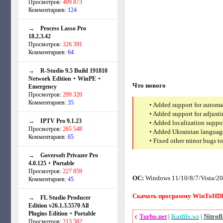
Просмотров:
409 873
Комментариев:
124
→
Process Lasso Pro
18.2.3.42
Просмотров:
326 391
Комментариев:
64
→
R-Studio 9.5 Build 191810
Network Edition + WinPE +
Что нового
Emergency
Просмотров:
299 320
Комментариев:
35
• Added support for automa
• Added support for adjusti
→
IPTV Pro 9.1.23
• Added localization suppo
Просмотров:
265 548
• Added Ukrainian languag
Комментариев:
65
• Fixed other minor bugs t
→
Goversoft Privazer Pro
4.0.125 + Portable
Просмотров:
227 859
ОС:
Windows 11/10/8/7/Vista/20
Комментариев:
45
Скачать программу WinToHDD Ent
→
FL Studio Producer
Edition v26.1.3.5570 All
Plugins Edition + Portable
с
Turbo.net
|
Katfile.ws
|
Nitrof
Просмотров:
213 582