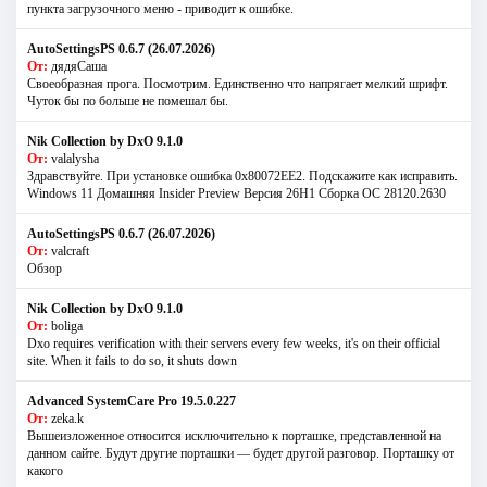
пункта загрузочного меню - приводит к ошибке.
AutoSettingsPS 0.6.7 (26.07.2026)
От:
дядяСаша
Своеобразная прога. Посмотрим. Единственно что напрягает мелкий шрифт.
Чуток бы по больше не помешал бы.
Nik Collection by DxO 9.1.0
От:
valalysha
Здравствуйте. При установке ошибка 0х80072EE2. Подскажите как исправить.
Windows 11 Домашняя Insider Preview Версия 26H1 Сборка ОС 28120.2630
AutoSettingsPS 0.6.7 (26.07.2026)
От:
valcraft
Обзор
Nik Collection by DxO 9.1.0
От:
boliga
Dxo requires verification with their servers every few weeks, it's on their official
site. When it fails to do so, it shuts down
Advanced SystemCare Pro 19.5.0.227
От:
zeka.k
Вышеизложенное относится исключительно к порташке, представленной на
данном сайте. Будут другие порташки — будет другой разговор. Порташку от
какого