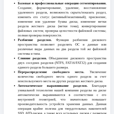
Базовые и профессиональные операции сегментирования.
Создание, форматирование, удаление, восстановление
удаленного раздела, возможность скрыть/показать раздел,
изменить его статус (активный/неактивный); присвоение,
изменение или удаление буквы диска; изменение метки
раздела жесткого диска (метки тома); конвертирование
файловых систем; проверка целостности файловой системы;
полная проверка поверхности.
Разбиение разделов.
Функция разбиения дискового
пространства позволяет разделить ОС и данные или
различные виды данных на два раздела той же файловой
системы и типа.
Слияние разделов.
Объединение дискового пространства
двух соседних разделов (NTFS, FAT16/FAT32) для создания
единого раздела большего размера.
Перераспределение свободного места.
Увеличение
количества свободного места одного раздела за счет
неиспользуемого места на других разделах жесткого диска.
Автоматическое выравнивание разделов.
Благодаря
уникальной технологии нашей компании разделы на диске
автоматически выравниваются в соответствии с его
внутренней геометрией, что значительно повышает
производительность устройств хранения данных. Данная
операция крайне полезна для твердотельных накопителей
SSD, AFD-дисков, а также всех остальных дисков с размером