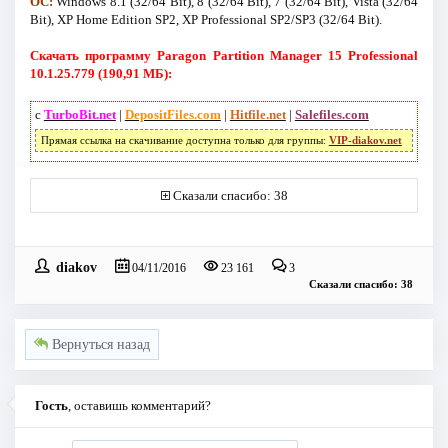
ОС:
Windows 8.1 (32/64 Bit), 8 (32/64 Bit), 7 (32/64 Bit), Vista (32/64
Bit), XP Home Edition SP2, XP Professional SP2/SP3 (32/64 Bit).
Скачать программу Paragon Partition Manager 15 Professional
10.1.25.779 (190,91 МБ):
с
TurboBit.net
|
DepositFiles.com
|
Hitfile.net
|
Salefiles.com
Прямая ссылка на скачивание доступна только для группы:
VIP-diakov.net
Сказали спасибо: 38
diakov
04/11/2016
23 161
3
Сказали спасибо: 38
Вернуться назад
Гость
, оставишь комментарий?