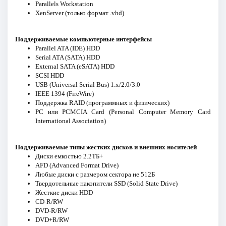
Parallels Workstation
XenServer (только формат .vhd)
Поддерживаемые компьютерные интерфейсы
Parallel ATA (IDE) HDD
Serial ATA (SATA) HDD
External SATA (eSATA) HDD
SCSI HDD
USB (Universal Serial Bus) 1.x/2.0/3.0
IEEE 1394 (FireWire)
Поддержка RAID (программных и физических)
PC или PCMCIA Card (Personal Computer Memory Card
International Association)
Поддерживаемые типы жестких дисков и внешних носителей
Диски емкостью 2.2ТБ+
AFD (Advanced Format Drive)
Любые диски с размером сектора не 512Б
Твердотельные накопители SSD (Solid State Drive)
Жесткие диски HDD
CD-R/RW
DVD-R/RW
DVD+R/RW