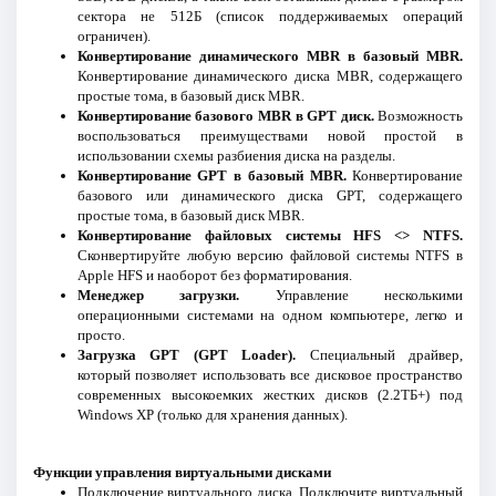
сектора не 512Б (список поддерживаемых операций
ограничен).
Конвертирование динамического MBR в базовый MBR.
Конвертирование динамического диска MBR, содержащего
простые тома, в базовый диск MBR.
Конвертирование базового MBR в GPT диск.
Возможность
воспользоваться преимуществами новой простой в
использовании схемы разбиения диска на разделы.
Конвертирование GPT в базовый MBR.
Конвертирование
базового или динамического диска GPT, содержащего
простые тома, в базовый диск MBR.
Конвертирование файловых системы HFS <> NTFS.
Сконвертируйте любую версию файловой системы NTFS в
Apple HFS и наоборот без форматирования.
Менеджер загрузки.
Управление несколькими
операционными системами на одном компьютере, легко и
просто.
Загрузка GPT (GPT Loader).
Специальный драйвер,
который позволяет использовать все дисковое пространство
современных высокоемких жестких дисков (2.2ТБ+) под
Windows XP (только для хранения данных).
Функции управления виртуальными дисками
Подключение виртуального диска. Подключите виртуальный