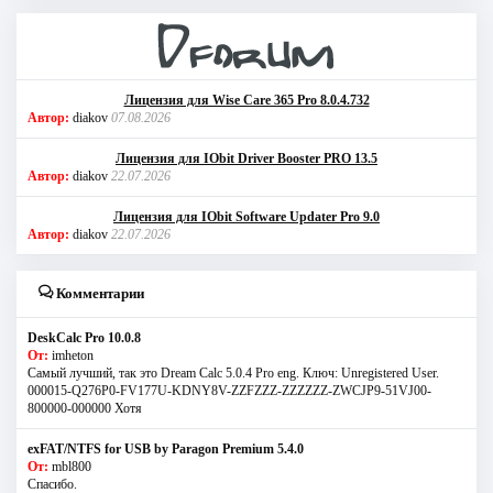
Лицензия для Wise Care 365 Pro 8.0.4.732
Автор:
diakov
07.08.2026
Лицензия для IObit Driver Booster PRO 13.5
Автор:
diakov
22.07.2026
Лицензия для IObit Software Updater Pro 9.0
Автор:
diakov
22.07.2026
Комментарии
DeskCalc Pro 10.0.8
От:
imheton
Самый лучший, так это Dream Calc 5.0.4 Pro eng. Ключ: Unregistered User.
000015-Q276P0-FV177U-KDNY8V-ZZFZZZ-ZZZZZZ-ZWCJP9-51VJ00-
800000-000000 Хотя
exFAT/NTFS for USB by Paragon Premium 5.4.0
От:
mbl800
Спасибо.