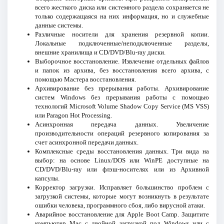
всего жесткого диска или системного раздела сохраняется не
только содержащаяся на них информация, но и служебные
данные системы.
Различные носители для хранения резервной копии.
Локальные подключенные/неподключенные разделы,
внешние хранилища и CD/DVD/Blu-ray диски.
Выборочное восстановление. Извлечение отдельных файлов
и папок из архива, без восстановления всего архива, с
помощью Мастера восстановления.
Архивирование без прерывания работы. Архивирование
систем Windows без прерывания работы с помощью
технологий Microsoft Volume Shadow Copy Service (MS VSS)
или Paragon Hot Processing.
Асинхронная передача данных. Увеличение
производительности операций резервного копирования за
счет асинхронной передачи данных.
Комплексные среды восстановления данных. Три вида на
выбор: на основе Linux/DOS или WinPE доступные на
CD/DVD/Blu-ray или флэш-носителях или из Архивной
капсулы.
Корректор загрузки. Исправляет большинство проблем с
загрузкой системы, которые могут возникнуть в результате
ошибки человека, программного сбоя, либо вирусной атаки.
Аварийное восстановление для Apple Boot Camp. Защитите
компьютер Mac с двойной загрузкой под Windows или с