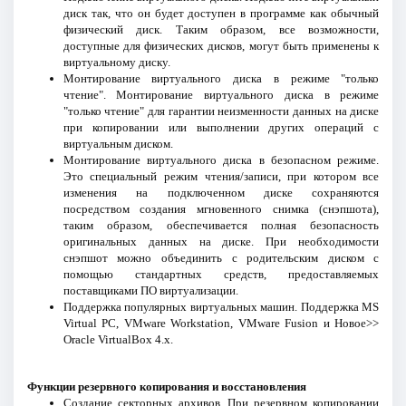
диск так, что он будет доступен в программе как обычный
физический диск. Таким образом, все возможности,
доступные для физических дисков, могут быть применены к
виртуальному диску.
Монтирование виртуального диска в режиме "только
чтение". Монтирование виртуального диска в режиме
"только чтение" для гарантии неизменности данных на диске
при копировании или выполнении других операций с
виртуальным диском.
Монтирование виртуального диска в безопасном режиме.
Это специальный режим чтения/записи, при котором все
изменения на подключенном диске сохраняются
посредством создания мгновенного снимка (снэпшота),
таким образом, обеспечивается полная безопасность
оригинальных данных на диске. При необходимости
снэпшот можно объединить с родительским диском с
помощью стандартных средств, предоставляемых
поставщиками ПО виртуализации.
Поддержка популярных виртуальных машин. Поддержка MS
Virtual PC, VMware Workstation, VMware Fusion и Новое>>
Oracle VirtualBox 4.x.
Функции резервного копирования и восстановления
Создание секторных архивов. При резервном копировании