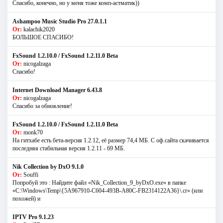
Спасибо, конечно, но у меня тоже комп-астматик))
Ashampoo Music Studio Pro 27.0.1.1
От:
kalachik2020
БОЛЬШОЕ СПАСИБО!
FxSound 1.2.10.0 / FxSound 1.2.11.0 Beta
От:
nicogalzaga
Спасибо!
Internet Download Manager 6.43.8
От:
nicogalzaga
Спасибо за обновление!
FxSound 1.2.10.0 / FxSound 1.2.11.0 Beta
От:
monk70
На гитхабе есть бета-версия 1.2.12, её размер 74,4 МБ. С оф.сайта скачивается
последняя стабильная версия 1.2.11 - 69 МБ.
Nik Collection by DxO 9.1.0
От:
Souffi
Попробуй это : Найдите файл «Nik_Collection_9_byDxO.exe» в папке
«C:\Windows\Temp\{5A967910-C604-493B-A80C-FB2314122A36}\.cr» (или
похожей) и
IPTV Pro 9.1.23