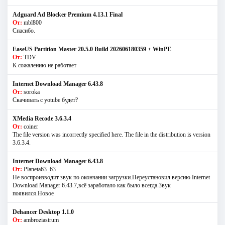
Adguard Ad Blocker Premium 4.13.1 Final
От:
mbl800
Спасибо.
EaseUS Partition Master 20.5.0 Build 202606180359 + WinPE
От:
TDV
К сожалению не работает
Internet Download Manager 6.43.8
От:
soroka
Скачивать с yotube будет?
XMedia Recode 3.6.3.4
От:
coiner
The file version was incorrectly specified here. The file in the distribution is version
3.6.3.4.
Internet Download Manager 6.43.8
От:
Planeta63_63
Не воспроизводит звук по окончании загрузки.Переустановил версию Internet
Download Manager 6.43.7,всё заработало как было всегда.Звук
появился.Новое
Dehancer Desktop 1.1.0
От:
ambroziastrum