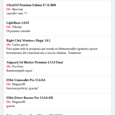
UltraISO Premium Edition 9.7.6.3860
От:
Ярослав
спасибо! мяу !!!
LightBurn 2.0.03
От:
Nikolay
Огромное спасибо
Right Click Windows Magic 3.0.1
От:
Carlos garcia
Para quitar toda la porqueria que instala en hibituninstaller (gratuito) opcion
herramientas del contextual una a una las eliminas. Totalmente
Adguard Ad Blocker Premium 4.13.0 Final
От:
Pro-Euro
Комментарий скрыт
IObit Uninstaller Pro 15.6.0.6
От:
Magnus99
funciona perfecto, gracias!
IObit Driver Booster Pro 13.6.0.438
От:
Magnus99
gracias