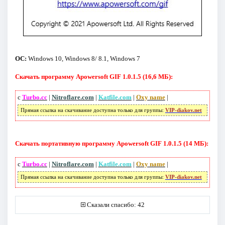
ОС:
Windows 10, Windows 8/ 8.1, Windows 7
Скачать программу Apowersoft GIF 1.0.1.5 (16,6 МБ):
с
Turbo.cc
|
Nitroflare.com
|
Katfile.com
|
Oxy name
|
Прямая ссылка на скачивание доступна только для группы:
VIP-diakov.net
Скачать портативную программу Apowersoft GIF 1.0.1.5 (14 МБ):
с
Turbo.cc
|
Nitroflare.com
|
Katfile.com
|
Oxy name
|
Прямая ссылка на скачивание доступна только для группы:
VIP-diakov.net
Сказали спасибо: 42