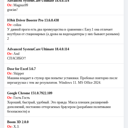
Advanced SystemCare Ultimate 18.4.0.114
От:
Magnus99
gracias!
IObit Driver Booster Pro 13.6.0.438
От:
coliza
У данной проги есть два преимущества в сравнении с Easy.1 она отличает
ноутбуки от стационарных (а дрова на видеоадаптеры у них бывают разными)
2
Advanced SystemCare Ultimate 18.4.0.114
От:
And
СПАСИБО!!
Dose for Excel 3.6.7
От:
Skipper
Машина впадает в ступор при попытке установки. Пробовал повторно после
перезагрузки с тем же результатом. Windows 11. MS Offiсe 2024.
Google Chrome 151.0.7922.109
От:
Гость Гость
Хороший, быстрый, удобный. Это правда. Масса плюшек расширений-
дополнений, постоянно отторгаемых браузером (разрабами политиками
безопасности) и
Boom 3D 2.0.0
От:
Х.З.