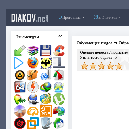
DIAKOV
.net
Программы
Библиотека
Рекомендуем
Обучающее видео
⇒
Обра
Оцените новость / программ
5
из 5, всего оценок -
5