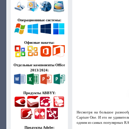
Операционнные системы:
Офисные пакеты:
Отдельные компоненты Office
2013/2024:
Продукты ABBYY:
Несмотря на большое разнооб
Capture One. И это не удивите
одним из самых популярных RA
Продукты Adobe: