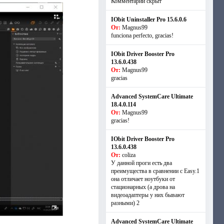
Комментарий скрыт
IObit Uninstaller Pro 15.6.0.6
От:
Magnus99
funciona perfecto, gracias!
IObit Driver Booster Pro
13.6.0.438
От:
Magnus99
gracias
Advanced SystemCare Ultimate
18.4.0.114
От:
Magnus99
gracias!
IObit Driver Booster Pro
13.6.0.438
От:
coliza
У данной проги есть два
преимущества в сравнении с Easy.1
она отличает ноутбуки от
стационарных (а дрова на
видеоадаптеры у них бывают
разными) 2
Advanced SystemCare Ultimate