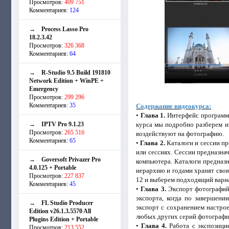
Просмотров:
409 751
Комментариев:
124
→
Process Lasso Pro
18.2.3.42
Просмотров:
326 368
Комментариев:
64
→
R-Studio 9.5 Build 191810
Network Edition + WinPE +
Emergency
Просмотров:
299 296
Комментариев:
35
Содержание видеокурса:
•
Глава 1.
Интерфейс программы 
→
IPTV Pro 9.1.23
курса мы подробно разберем и
Просмотров:
265 516
воздействуют на фотографию.
Комментариев:
65
•
Глава 2.
Каталоги и сессии пр
или сессиях. Сессии предназна
→
Goversoft Privazer Pro
компьютера. Каталоги предназн
4.0.125 + Portable
иерархию и годами хранят свою
Просмотров:
227 837
12 и выберем подходящий вариа
Комментариев:
45
•
Глава 3.
Экспорт фотографий в
экспорта, когда по завершен
→
FL Studio Producer
экспорт с сохранением настрое
Edition v26.1.3.5570 All
любых других серий фотографий
Plugins Edition + Portable
•
Глава 4.
Работа с экспозици
Просмотров:
213 552