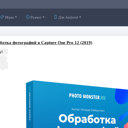
Игры
Разное
Для Android
ботка фотографий в Capture One Pro 12 (2019)
у!