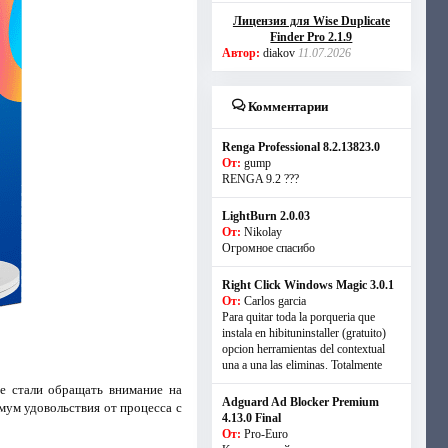
Лицензия для Wise Duplicate
Finder Pro 2.1.9
Автор:
diakov
11.07.2026
Комментарии
Renga Professional 8.2.13823.0
От:
gump
RENGA 9.2 ???
LightBurn 2.0.03
От:
Nikolay
Огромное спасибо
Right Click Windows Magic 3.0.1
От:
Carlos garcia
Para quitar toda la porqueria que
instala en hibituninstaller (gratuito)
opcion herramientas del contextual
una a una las eliminas. Totalmente
е стали обращать внимание на
Adguard Ad Blocker Premium
мум удовольствия от процесса с
4.13.0 Final
От:
Pro-Euro