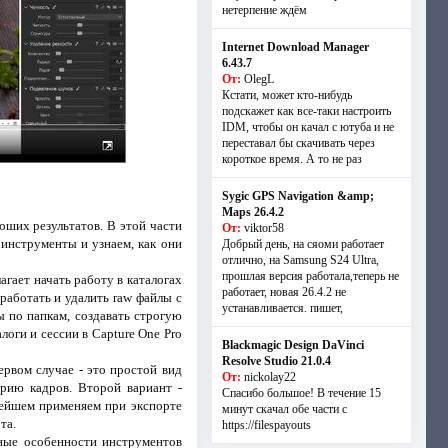
нетерпение ждём
Internet Download Manager
6.43.7
От:
OlegL
Кстати, может кто-нибудь
подскажет как все-таки настроить
IDM, чтобы он качал с ютуба и не
переставал бы скачивать через
короткое время. А то не раз
Sygic GPS Navigation &amp;
Maps 26.4.2
оших результатов. В этой части
От:
viktor58
инструменты и узнаем, как они
Добрый день, на сяоми работает
отлично, на Samsung S24 Ultra,
прошлая версия работала,теперь не
агает начать работу в каталогах
работает, новая 26.4.2 не
работать и удалить raw файлы с
устанавливается. пишет,
ы по папкам, создавать строгую
оги и сессии в Capture One Pro
Blackmagic Design DaVinci
Resolve Studio 21.0.4
ервом случае - это простой вид
От:
nickolay22
рию кадров. Второй вариант -
Спасибо большое! В течение 15
ьнейшем применяем при экспорте
минут скачал обе части с
та.
https://filespayouts
ьные особенности инструментов