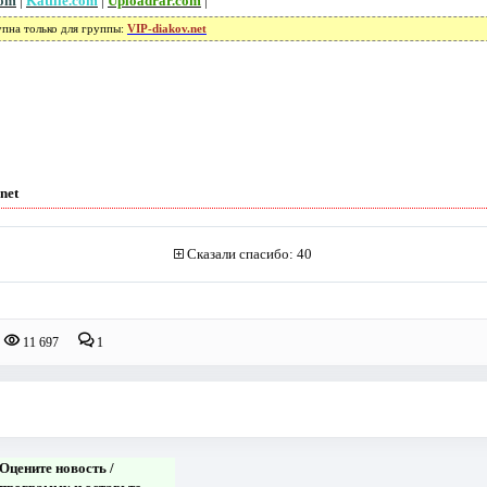
com
|
Katfile.com
|
Uploadrar.com
|
упна только для группы:
VIP-diakov.net
net
Сказали спасибо: 40
11 697
1
Оцените новость /