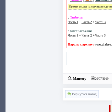
с
Turbo.to
|
Hil.to
|
Nitroflare.
Прямая ссылка на скачивание дост
с
Turbo.to:
Часть 1
+
Часть 2
+
Часть 3
с
Nitroflare.com:
Часть 1
+
Часть 2
+
Часть 3
Пароль к архиву:
www.diakov.
Mansory
20/07/2019
Вернуться назад