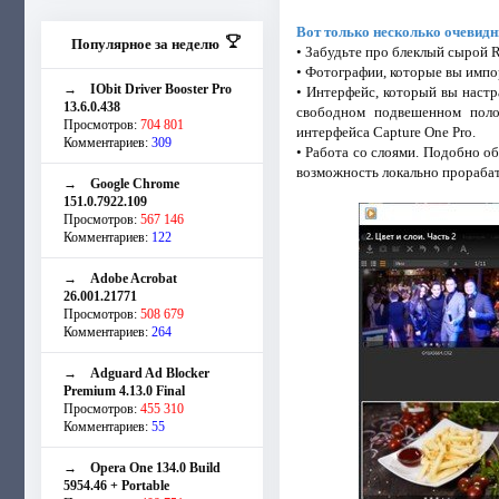
Вот только несколько очевидн
Популярное за неделю
• Забудьте про блеклый сырой R
• Фотографии, которые вы импор
→
IObit Driver Booster Pro
• Интерфейс, который вы настр
13.6.0.438
свободном подвешенном поло
Просмотров:
704 801
интерфейса Capture One Pro.
Комментариев:
309
• Работа со слоями. Подобно об
возможность локально прорабат
→
Google Chrome
151.0.7922.109
Просмотров:
567 146
Комментариев:
122
→
Adobe Acrobat
26.001.21771
Просмотров:
508 679
Комментариев:
264
→
Adguard Ad Blocker
Premium 4.13.0 Final
Просмотров:
455 310
Комментариев:
55
→
Opera One 134.0 Build
5954.46 + Portable