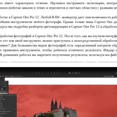
х имеет характерное отличие. Научимся настраивать экспозицию, контрас
азон (избегая завалов в тенях и пересветов в светлых областях) с разными и
ботке в Capture One Pro 12. Любой RAW - конвертер дает нам возможность раб
нейшим инструментом любого фотографа. Однако только лишь Capture One да
 курса мы подробно разберем цветокоррекцию в Capture One Pro 12 и обработ
аботки фотографий в Capture One Pro 12. После того, как вы изучили интерфе
ю тот или иной инструмент, можно приступать к непосредственной обработк
ривые? Для большинства видов фотографий есть определенный алгоритм обр
о применять инструменты, чтобы добиться отличного результата. Ильдар 
В домашних работах вы закрепите полученные результаты, используя raw файл