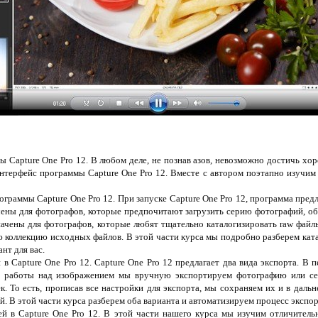
Capture One Pro 12. В любом деле, не познав азов, невозможно достичь хор
нтерфейс программы Capture One Pro 12. Вместе с автором поэтапно изучим 
ограммы Capture One Pro 12. При запуске Capture One Pro 12, программа предл
чены для фотографов, которые предпочитают загрузить серию фотографий, об
ачены для фотографов, которые любят тщательно каталогизировать raw файл
 коллекцию исходных файлов. В этой части курса мы подробно разберем катал
нт для вас.
 Capture One Pro 12. Capture One Pro 12 предлагает два вида экспорта. В п
ии работы над изображением мы вручную экспортируем фотографию или се
к. То есть, прописав все настройки для экспорта, мы сохраняем их и в дал
. В этой части курса разберем оба варианта и автоматизируем процесс экспор
ей в Capture One Pro 12. В этой части нашего курса мы изучим отличител