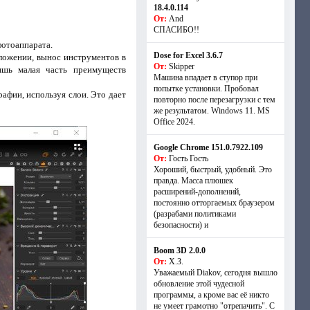
18.4.0.114
От:
And
СПАСИБО!!
фотоаппарата.
Dose for Excel 3.6.7
оложении, вынос инструментов в
От:
Skipper
ишь малая часть преимуществ
Машина впадает в ступор при
попытке установки. Пробовал
афии, используя слои. Это дает
повторно после перезагрузки с тем
же результатом. Windows 11. MS
Offiсe 2024.
Google Chrome 151.0.7922.109
От:
Гость Гость
Хороший, быстрый, удобный. Это
правда. Масса плюшек
расширений-дополнений,
постоянно отторгаемых браузером
(разрабами политиками
безопасности) и
Boom 3D 2.0.0
От:
Х.З.
Уважаемый Diakov, сегодня вышло
обновление этой чудесной
программы, а кроме вас её никто
не умеет грамотно "отрепачить". С