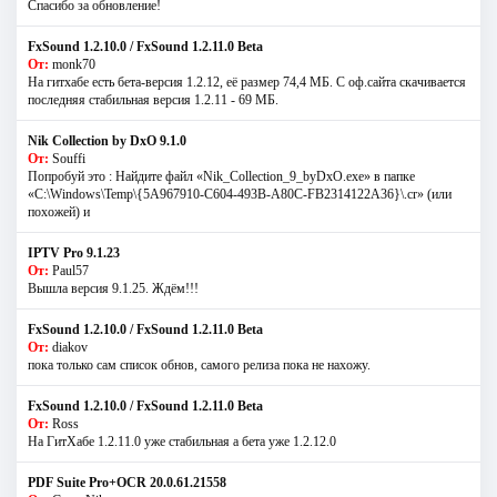
Спасибо за обновление!
FxSound 1.2.10.0 / FxSound 1.2.11.0 Beta
От:
monk70
На гитхабе есть бета-версия 1.2.12, её размер 74,4 МБ. С оф.сайта скачивается
последняя стабильная версия 1.2.11 - 69 МБ.
Nik Collection by DxO 9.1.0
От:
Souffi
Попробуй это : Найдите файл «Nik_Collection_9_byDxO.exe» в папке
«C:\Windows\Temp\{5A967910-C604-493B-A80C-FB2314122A36}\.cr» (или
похожей) и
IPTV Pro 9.1.23
От:
Paul57
Вышла версия 9.1.25. Ждём!!!
FxSound 1.2.10.0 / FxSound 1.2.11.0 Beta
От:
diakov
пока только сам список обнов, самого релиза пока не нахожу.
FxSound 1.2.10.0 / FxSound 1.2.11.0 Beta
От:
Ross
На ГитХабе 1.2.11.0 уже стабильная а бета уже 1.2.12.0
PDF Suite Pro+OCR 20.0.61.21558