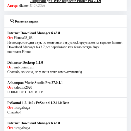
Лицензия для Wise Duplicate Finder Pro 2.1.9
Автор:
diakov
11.07.2026
Комментарии
Internet Download Manager 6.43.8
От:
Planeta63_63
Не воспроизводит звук по окончании загрузки.Переустановил версию Internet
Download Manager 6.43.7,всё заработало как было всегда.Звук
появился.Новое
Dehancer Desktop 1.1.0
От:
ambroziastrum
Спасибо, конечно, но у меня тоже комп-астматик))
Ashampoo Music Studio Pro 27.0.1.1
От:
kalachik2020
БОЛЬШОЕ СПАСИБО!
FxSound 1.2.10.0 / FxSound 1.2.11.0 Beta
От:
nicogalzaga
Спасибо!
Internet Download Manager 6.43.8
От:
nicogalzaga