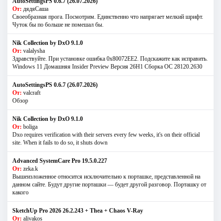
AutoSettingsPS 0.6.7 (26.07.2026)
От:
дядяСаша
Своеобразная прога. Посмотрим. Единственно что напрягает мелкий шрифт.
Чуток бы по больше не помешал бы.
Nik Collection by DxO 9.1.0
От:
valalysha
Здравствуйте. При установке ошибка 0х80072EE2. Подскажите как исправить.
Windows 11 Домашняя Insider Preview Версия 26H1 Сборка ОС 28120.2630
AutoSettingsPS 0.6.7 (26.07.2026)
От:
valcraft
Обзор
Nik Collection by DxO 9.1.0
От:
boliga
Dxo requires verification with their servers every few weeks, it's on their official
site. When it fails to do so, it shuts down
Advanced SystemCare Pro 19.5.0.227
От:
zeka.k
Вышеизложенное относится исключительно к порташке, представленной на
данном сайте. Будут другие порташки — будет другой разговор. Порташку от
какого
SketchUp Pro 2026 26.2.243 + Thea + Chaos V-Ray
От:
alivakos