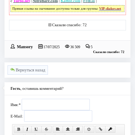
с
Turbo.net
|
Nitroflare.com
|
Katfile.com
|
Frdl.io
|
Прямая ссылка на скачивание доступна только для группы:
VIP-diakov.net
Сказали спасибо: 72
Mansory
17/07/2025
36 509
5
Сказали спасибо: 72
Вернуться назад
Гость
, оставишь комментарий?
Имя:
*
E-Mail: