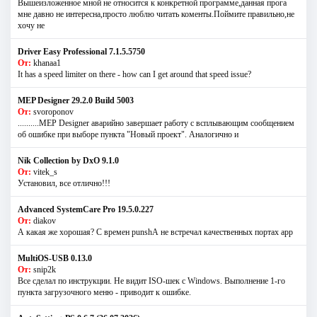
Вышеизложенное мной не относится к конкретной программе,данная прога
мне давно не интересна,просто люблю читать коменты.Поймите правильно,не
хочу не
Driver Easy Professional 7.1.5.5750
От:
khanaa1
It has a speed limiter on there - how can I get around that speed issue?
MEP Designer 29.2.0 Build 5003
От:
svoroponov
..........MEP Designer аварийно завершает работу с всплывающим сообщением
об ошибке при выборе пункта "Новый проект". Аналогично и
Nik Collection by DxO 9.1.0
От:
vitek_s
Установил, все отлично!!!
Advanced SystemCare Pro 19.5.0.227
От:
diakov
А какая же хорошая? С времен punshА не встречал качественных портах app
MultiOS-USB 0.13.0
От:
snip2k
Все сделал по инструкции. Не видит ISO-шек с Windows. Выполнение 1-го
пункта загрузочного меню - приводит к ошибке.