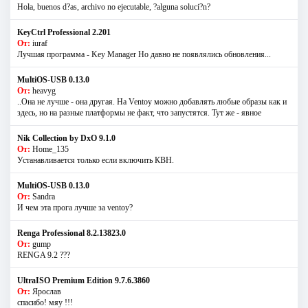
Hola, buenos d?as, archivo no ejecutable, ?alguna soluci?n?
KeyCtrl Professional 2.201
От:
iuraf
Лучшая программа - Key Manager Но давно не появлялись обновления...
MultiOS-USB 0.13.0
От:
heavyg
..Она не лучше - она другая. На Ventoy можно добавлять любые образы как и
здесь, но на разные платформы не факт, что запустятся. Тут же - явное
Nik Collection by DxO 9.1.0
От:
Home_135
Устанавливается только если включить КВН.
MultiOS-USB 0.13.0
От:
Sandra
И чем эта прога лучше за ventoy?
Renga Professional 8.2.13823.0
От:
gump
RENGA 9.2 ???
UltraISO Premium Edition 9.7.6.3860
От:
Ярослав
спасибо! мяу !!!