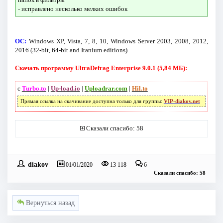
- исправлено несколько мелких ошибок
ОС:
Windows XP, Vista, 7, 8, 10, Windows Server 2003, 2008, 2012,
2016 (32-bit, 64-bit and Itanium editions)
Скачать программу UltraDefrag Enterprise 9.0.1 (5,84 МБ):
с
Turbo.to
|
Up-load.io
|
Uploadrar.com
|
Hil.to
Прямая ссылка на скачивание доступна только для группы:
VIP-diakov.net
Сказали спасибо: 58
diakov
01/01/2020
13 118
6
Сказали спасибо: 58
Вернуться назад