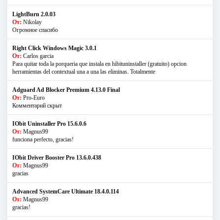
LightBurn 2.0.03
От:
Nikolay
Огромное спасибо
Right Click Windows Magic 3.0.1
От:
Carlos garcia
Para quitar toda la porqueria que instala en hibituninstaller (gratuito) opcion
herramientas del contextual una a una las eliminas. Totalmente
Adguard Ad Blocker Premium 4.13.0 Final
От:
Pro-Euro
Комментарий скрыт
IObit Uninstaller Pro 15.6.0.6
От:
Magnus99
funciona perfecto, gracias!
IObit Driver Booster Pro 13.6.0.438
От:
Magnus99
gracias
Advanced SystemCare Ultimate 18.4.0.114
От:
Magnus99
gracias!