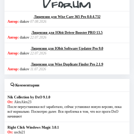
Лицензия для Wise Care 365 Pro 8.0.4.732
Автор:
diakov
07.08.2026
Лицензия для IObit Driver Booster PRO 13.5
Автор:
diakov
22.07.2026
Лицензия для IObit Software Updater Pro 9.0
Автор:
diakov
22.07.2026
Лицензия для Wise Duplicate Finder Pro 2.1.9
Автор:
diakov
11.07.2026
Комментарии
Nik Collection by DxO 9.1.0
От:
AlexAlex23
После переустановки всё заработало, сейчас установил новую версию, пока
всё нормально. Посмотрю далее. Вся проблема в том, что все проги DxO
начинают
Right Click Windows Magic 3.0.1
От:
uschi21