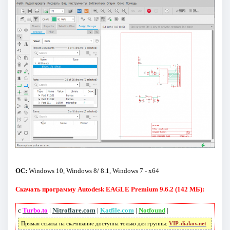
ОС:
Windows 10, Windows 8/ 8.1, Windows 7 - x64
Скачать программу Autodesk EAGLE Premium 9.6.2 (142 МБ):
с
Turbo.to
|
Nitroflare.com
|
Katfile.com
|
Notfound
|
Прямая ссылка на скачивание доступна только для группы:
VIP-diakov.net