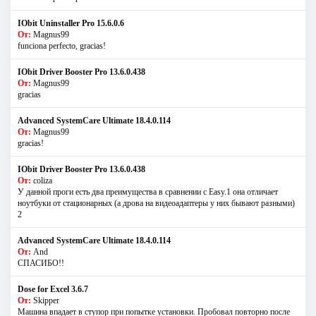
IObit Uninstaller Pro 15.6.0.6
От:
Magnus99
funciona perfecto, gracias!
IObit Driver Booster Pro 13.6.0.438
От:
Magnus99
gracias
Advanced SystemCare Ultimate 18.4.0.114
От:
Magnus99
gracias!
IObit Driver Booster Pro 13.6.0.438
От:
coliza
У данной проги есть два преимущества в сравнении с Easy.1 она отличает
ноутбуки от стационарных (а дрова на видеоадаптеры у них бывают разными)
2
Advanced SystemCare Ultimate 18.4.0.114
От:
And
СПАСИБО!!
Dose for Excel 3.6.7
От:
Skipper
Машина впадает в ступор при попытке установки. Пробовал повторно после