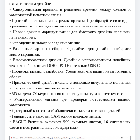
схематическом дизайне.
• Синхронизация времени в реальном времени между схемой и
компоновкой печатной платы.
• Простой в использовании редактор схем. Преобразуйте свои идеи
в реальность с помощью интуитивного схематического захвата.
• Новый движок маршрутизации для быстрого дизайна красивых
печатных плат.
• Упрощенный выбор и редактирование.
• Различные варианты сборки. Сделайте один дизайн и соберите
много вариантов.
• Высокоскоростной дизайн. Дизайн с использованием новейших
технологий, включая DDR4, PCI Express или USB-C.
• Проверка правил разработки. Убедитесь, что ваши платы готовы к
сборке.
• Приведите свой дизайн в жизнь с помощью интуитивно понятных
инструментов компоновки печатных плат.
• 3D-модели. Объедините свою печатную плату и корпус вместе.
• Универсальный магазин для проверки потребностей вашего
компонента.
• Доступный контент из библиотеки и тысячи готовых деталей.
• Генерируйте выходы CAM одним щелчком мыши.
• EAGLE Premium включает 999 схемных листов, 16 сигнальных
слоев и неограниченные площади плат.