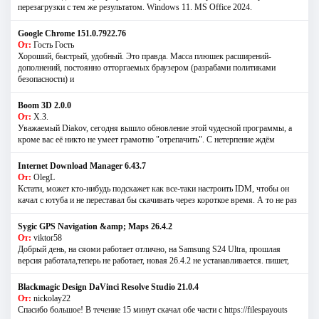
перезагрузки с тем же результатом. Windows 11. MS Offiсe 2024.
Google Chrome 151.0.7922.76
От:
Гость Гость
Хороший, быстрый, удобный. Это правда. Масса плюшек расширений-
дополнений, постоянно отторгаемых браузером (разрабами политиками
безопасности) и
Boom 3D 2.0.0
От:
Х.З.
Уважаемый Diakov, сегодня вышло обновление этой чудесной программы, а
кроме вас её никто не умеет грамотно "отрепачить". С нетерпение ждём
Internet Download Manager 6.43.7
От:
OlegL
Кстати, может кто-нибудь подскажет как все-таки настроить IDM, чтобы он
качал с ютуба и не переставал бы скачивать через короткое время. А то не раз
Sygic GPS Navigation &amp; Maps 26.4.2
От:
viktor58
Добрый день, на сяоми работает отлично, на Samsung S24 Ultra, прошлая
версия работала,теперь не работает, новая 26.4.2 не устанавливается. пишет,
Blackmagic Design DaVinci Resolve Studio 21.0.4
От:
nickolay22
Спасибо большое! В течение 15 минут скачал обе части с https://filespayouts