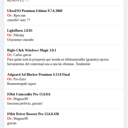
RENGA 9.2 ???
UltraISO Premium Edition 9.7.6.3860
От:
Ярослав
спасибо! мяу !!!
LightBurn 2.0.03
От:
Nikolay
Огромное спасибо
Right Click Windows Magic 3.0.1
От:
Carlos garcia
Para quitar toda la porqueria que instala en hibituninstaller (gratuito) opcion
herramientas del contextual una a una las eliminas. Totalmente
Adguard Ad Blocker Premium 4.13.0 Final
От:
Pro-Euro
Комментарий скрыт
IObit Uninstaller Pro 15.6.0.6
От:
Magnus99
funciona perfecto, gracias!
IObit Driver Booster Pro 13.6.0.438
От:
Magnus99
gracias