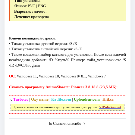
Тип:
установка.
Языки:
РУС | ENG.
Вырезано:
ничего.
Лечение:
проведено.
Ключи командной строки:
• Тихая установка русской версии: /S /R
• Тихая установка английской версии: /S /E
• Также возможен выбор каталога для установки: После всех ключей
необходимо добавить /D=%путь% Пример: файл_установки.exe /S
/IR /D=C:\Program
ОС:
Windows 11, Windows 10, Windows 8/ 8.1, Windows 7
Скачать программу AnimaShooter Pioneer 3.8.18.8 (23,5 МБ):
с
Turbo.cc
|
Oxy name
|
Katfile.com
|
Uploadrar.com
|
Hitf.cc
Прямая ссылка на скачивание доступна только для группы:
VIP-diakov.net
Сказали спасибо: 7