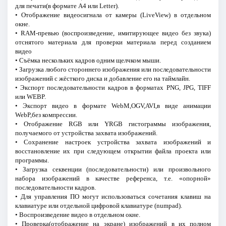
для печати(в формате A4 или Letter).
• Отображение видеосигнала от камеры (LiveView) в отдельном
окне.
• RAM-превью (воспроизведение, имитирующее видео без звука)
отснятого материала для проверки материала перед созданием
видео
• Съёмка нескольких кадров одним щелчком мыши.
• Загрузка любого стороннего изображения или последовательности
изображений с жёсткого диска и добавление его на таймлайн.
• Экспорт последовательности кадров в форматах PNG, JPG, TIFF
или WEBP.
• Экспорт видео в формате WebM,OGV,AVI,в виде анимации
WebP,без компрессии.
• Отображение RGB или YRGB гистограммы изображения,
получаемого от устройства захвата изображений.
• Сохранение настроек устройства захвата изображений и
восстановление их при следующем открытии файла проекта или
программы.
• Загрузка секвенции (последовательности) или произвольного
набора изображений в качестве референса, т.е. «опорной»
последовательности кадров.
• Для управления ПО могут использоваться сочетания клавиш на
клавиатуре или отдельной цифровой клавиатуре (numpad).
• Воспроизведение видео в отдельном окне.
• Проверка(отображение на экране) изображений в их полном