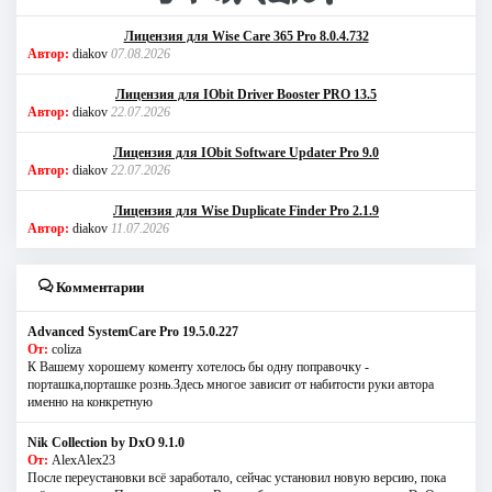
Лицензия для Wise Care 365 Pro 8.0.4.732
Автор:
diakov
07.08.2026
Лицензия для IObit Driver Booster PRO 13.5
Автор:
diakov
22.07.2026
Лицензия для IObit Software Updater Pro 9.0
Автор:
diakov
22.07.2026
Лицензия для Wise Duplicate Finder Pro 2.1.9
Автор:
diakov
11.07.2026
Комментарии
Advanced SystemCare Pro 19.5.0.227
От:
coliza
К Вашему хорошему коменту хотелось бы одну поправочку -
порташка,порташке рознь.Здесь многое зависит от набитости руки автора
именно на конкретную
Nik Collection by DxO 9.1.0
От:
AlexAlex23
После переустановки всё заработало, сейчас установил новую версию, пока