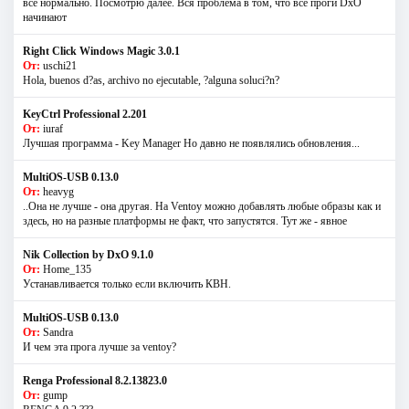
всё нормально. Посмотрю далее. Вся проблема в том, что все проги DxO
начинают
Right Click Windows Magic 3.0.1
От:
uschi21
Hola, buenos d?as, archivo no ejecutable, ?alguna soluci?n?
KeyCtrl Professional 2.201
От:
iuraf
Лучшая программа - Key Manager Но давно не появлялись обновления...
MultiOS-USB 0.13.0
От:
heavyg
..Она не лучше - она другая. На Ventoy можно добавлять любые образы как и
здесь, но на разные платформы не факт, что запустятся. Тут же - явное
Nik Collection by DxO 9.1.0
От:
Home_135
Устанавливается только если включить КВН.
MultiOS-USB 0.13.0
От:
Sandra
И чем эта прога лучше за ventoy?
Renga Professional 8.2.13823.0
От:
gump