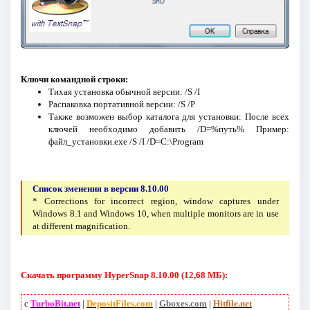
Ключи командной строки:
Тихая установка обычной версии: /S /I
Распаковка портативной версии: /S /P
Также возможен выбор каталога для установки: После всех
ключей необходимо добавить /D=%путь% Пример:
файл_установки.exe /S /I /D=C:\Program
Список зменения в версии 8.10.00
* Corrections for incorrect region, window captures under
Windows 8.1 and Windows 10, when multiple monitors are in use
at different magnification.
Скачать программу HyperSnap 8.10.00 (12,68 МБ):
с
TurboBit.net
|
DepositFiles.com
|
Gboxes.com
|
Hitfile.net