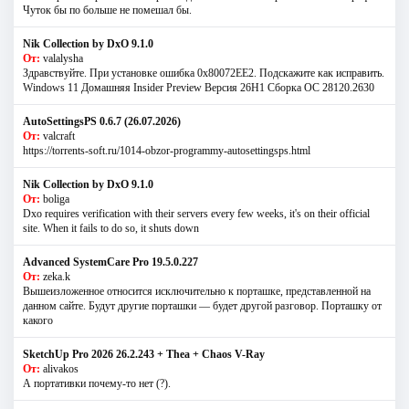
Чуток бы по больше не помешал бы.
Nik Collection by DxO 9.1.0
От:
valalysha
Здравствуйте. При установке ошибка 0х80072EE2. Подскажите как исправить.
Windows 11 Домашняя Insider Preview Версия 26H1 Сборка ОС 28120.2630
AutoSettingsPS 0.6.7 (26.07.2026)
От:
valcraft
https://torrents-soft.ru/1014-obzor-programmy-autosettingsps.html
Nik Collection by DxO 9.1.0
От:
boliga
Dxo requires verification with their servers every few weeks, it's on their official
site. When it fails to do so, it shuts down
Advanced SystemCare Pro 19.5.0.227
От:
zeka.k
Вышеизложенное относится исключительно к порташке, представленной на
данном сайте. Будут другие порташки — будет другой разговор. Порташку от
какого
SketchUp Pro 2026 26.2.243 + Thea + Chaos V-Ray
От:
alivakos
А портативки почему-то нет (?).