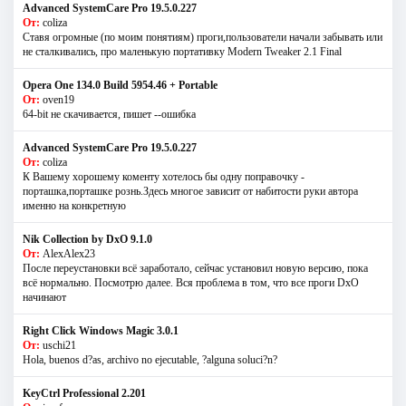
Advanced SystemCare Pro 19.5.0.227
От:
coliza
Ставя огромные (по моим понятиям) проги,пользователи начали забывать или
не сталкивались, про маленькую портативку Modern Tweaker 2.1 Final
Opera One 134.0 Build 5954.46 + Portable
От:
oven19
64-bit не скачивается, пишет --ошибка
Advanced SystemCare Pro 19.5.0.227
От:
coliza
К Вашему хорошему коменту хотелось бы одну поправочку -
порташка,порташке рознь.Здесь многое зависит от набитости руки автора
именно на конкретную
Nik Collection by DxO 9.1.0
От:
AlexAlex23
После переустановки всё заработало, сейчас установил новую версию, пока
всё нормально. Посмотрю далее. Вся проблема в том, что все проги DxO
начинают
Right Click Windows Magic 3.0.1
От:
uschi21
Hola, buenos d?as, archivo no ejecutable, ?alguna soluci?n?
KeyCtrl Professional 2.201