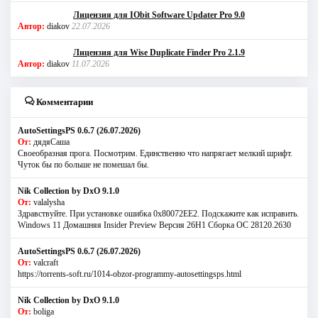
Лицензия для IObit Software Updater Pro 9.0
Автор:
diakov
22.07.2026
Лицензия для Wise Duplicate Finder Pro 2.1.9
Автор:
diakov
11.07.2026
Комментарии
AutoSettingsPS 0.6.7 (26.07.2026)
От:
дядяСаша
Своеобразная прога. Посмотрим. Единственно что напрягает мелкий шрифт.
Чуток бы по больше не помешал бы.
Nik Collection by DxO 9.1.0
От:
valalysha
Здравствуйте. При установке ошибка 0х80072EE2. Подскажите как исправить.
Windows 11 Домашняя Insider Preview Версия 26H1 Сборка ОС 28120.2630
AutoSettingsPS 0.6.7 (26.07.2026)
От:
valcraft
https://torrents-soft.ru/1014-obzor-programmy-autosettingsps.html
Nik Collection by DxO 9.1.0
От:
boliga