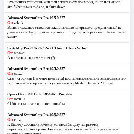
Dxo requires verification with their servers every few weeks, it's on their official
site. When it fails to do so, it shuts down
Advanced SystemCare Pro 19.5.0.227
От:
zeka.k
Вышеизложенное относится исключительно к порташке, представленной на
данном сайте. Будут другие порташки — будет другой разговор. Порташку от
какого
SketchUp Pro 2026 26.2.243 + Thea + Chaos V-Ray
От:
alivakos
А портативки почему-то нет (?).
Advanced SystemCare Pro 19.5.0.227
От:
coliza
Ставя огромные (по моим понятиям) проги,пользователи начали забывать или
не сталкивались, про маленькую портативку Modern Tweaker 2.1 Final
Opera One 134.0 Build 5954.46 + Portable
От:
oven19
64-bit не скачивается, пишет --ошибка
Advanced SystemCare Pro 19.5.0.227
От:
coliza
К Вашему хорошему коменту хотелось бы одну поправочку -
порташка,порташке рознь.Здесь многое зависит от набитости руки автора
именно на конкретную