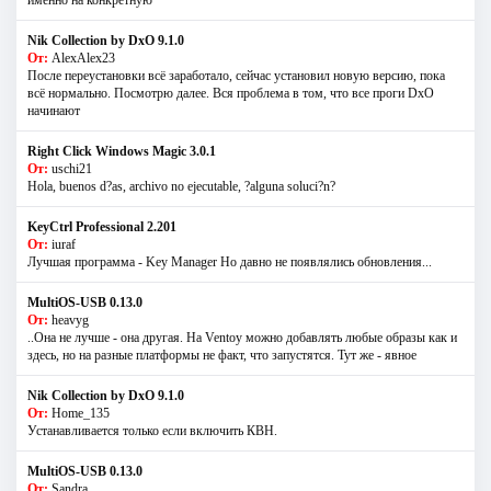
Nik Collection by DxO 9.1.0
От:
AlexAlex23
После переустановки всё заработало, сейчас установил новую версию, пока
всё нормально. Посмотрю далее. Вся проблема в том, что все проги DxO
начинают
Right Click Windows Magic 3.0.1
От:
uschi21
Hola, buenos d?as, archivo no ejecutable, ?alguna soluci?n?
KeyCtrl Professional 2.201
От:
iuraf
Лучшая программа - Key Manager Но давно не появлялись обновления...
MultiOS-USB 0.13.0
От:
heavyg
..Она не лучше - она другая. На Ventoy можно добавлять любые образы как и
здесь, но на разные платформы не факт, что запустятся. Тут же - явное
Nik Collection by DxO 9.1.0
От:
Home_135
Устанавливается только если включить КВН.
MultiOS-USB 0.13.0
От:
Sandra