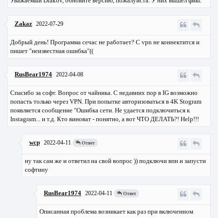
Уважаемый Diakov, обновите версию, пожалуйста. У них вышел фикс
Zakaz
2022-07-29
Добрый день! Программа сечас не работает? С vpn не коннектится и
пишет "неизвестная ошибка"((
RusBear1974
2022-04-08
Спасибо за софт. Вопрос от чайника. С недавних пор в IG возможно
попасть только через VPN. При попытке авторизоваться в 4K Stogram
появляется сообщение "Ошибка сети. Не удается подключиться к
Instagram... и т.д. Кто виноват - понятно, а вот ЧТО ДЕЛАТЬ?! Help!!!
wcp
2022-04-11
Ответ
ну так сам же и ответил на свой вопрос )) подключи впн и запусти
софтину
RusBear1974
2022-04-11
Ответ
Описанная проблема возникает как раз при включенном