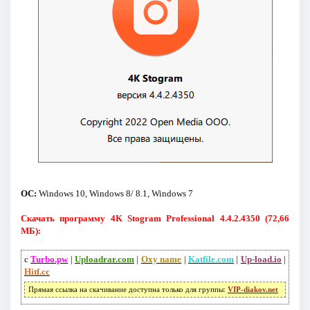
ОС:
Windows 10, Windows 8/ 8.1, Windows 7
Скачать программу 4K Stogram Professional 4.4.2.4350 (72,66
МБ):
с
Turbo.pw
|
Uploadrar.com
|
Oxy name
|
Katfile.com
|
Up-load.io
|
Hitf.cc
Прямая ссылка на скачивание доступна только для группы:
VIP-diakov.net