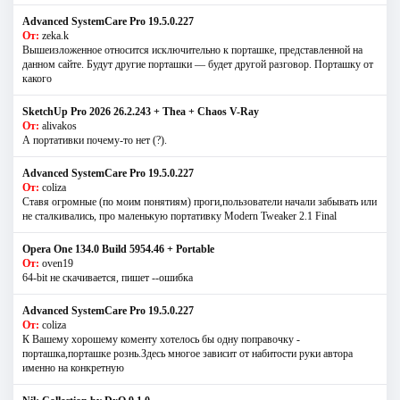
Advanced SystemCare Pro 19.5.0.227
От:
zeka.k
Вышеизложенное относится исключительно к порташке, представленной на
данном сайте. Будут другие порташки — будет другой разговор. Порташку от
какого
SketchUp Pro 2026 26.2.243 + Thea + Chaos V-Ray
От:
alivakos
А портативки почему-то нет (?).
Advanced SystemCare Pro 19.5.0.227
От:
coliza
Ставя огромные (по моим понятиям) проги,пользователи начали забывать или
не сталкивались, про маленькую портативку Modern Tweaker 2.1 Final
Opera One 134.0 Build 5954.46 + Portable
От:
oven19
64-bit не скачивается, пишет --ошибка
Advanced SystemCare Pro 19.5.0.227
От:
coliza
К Вашему хорошему коменту хотелось бы одну поправочку -
порташка,порташке рознь.Здесь многое зависит от набитости руки автора
именно на конкретную