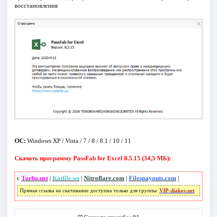
восстановления
ОС:
Windows XP / Vista / 7 / 8 / 8.1 / 10 / 11
Скачать программу PassFab for Excel 8.5.15 (34,5 МБ):
с
Turbo.net
|
Katfile.ws
|
Nitroflare.com
|
Filespayouts.com
|
Прямая ссылка на скачивание доступна только для группы:
VIP-diakov.net