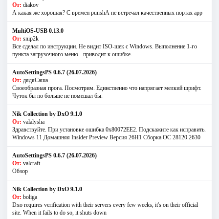
От:
diakov
А какая же хорошая? С времен punshА не встречал качественных портах app
MultiOS-USB 0.13.0
От:
snip2k
Все сделал по инструкции. Не видит ISO-шек с Windows. Выполнение 1-го
пункта загрузочного меню - приводит к ошибке.
AutoSettingsPS 0.6.7 (26.07.2026)
От:
дядяСаша
Своеобразная прога. Посмотрим. Единственно что напрягает мелкий шрифт.
Чуток бы по больше не помешал бы.
Nik Collection by DxO 9.1.0
От:
valalysha
Здравствуйте. При установке ошибка 0х80072EE2. Подскажите как исправить.
Windows 11 Домашняя Insider Preview Версия 26H1 Сборка ОС 28120.2630
AutoSettingsPS 0.6.7 (26.07.2026)
От:
valcraft
Обзор
Nik Collection by DxO 9.1.0
От:
boliga
Dxo requires verification with their servers every few weeks, it's on their official
site. When it fails to do so, it shuts down