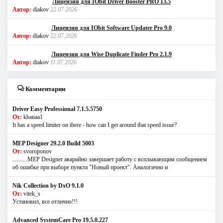
Лицензия для IObit Driver Booster PRO 13.5
Автор:
diakov
22.07.2026
Лицензия для IObit Software Updater Pro 9.0
Автор:
diakov
22.07.2026
Лицензия для Wise Duplicate Finder Pro 2.1.9
Автор:
diakov
11.07.2026
Комментарии
Driver Easy Professional 7.1.5.5750
От:
khanaa1
It has a speed limiter on there - how can I get around that speed issue?
MEP Designer 29.2.0 Build 5003
От:
svoroponov
..........MEP Designer аварийно завершает работу с всплывающим сообщением
об ошибке при выборе пункта "Новый проект". Аналогично и
Nik Collection by DxO 9.1.0
От:
vitek_s
Установил, все отлично!!!
Advanced SystemCare Pro 19.5.0.227