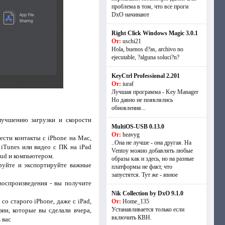
проблема в том, что все проги
DxO начинают
Right Click Windows Magic 3.0.1
От:
uschi21
Hola, buenos d?as, archivo no
ejecutable, ?alguna soluci?n?
KeyCtrl Professional 2.201
От:
iuraf
Лучшая программа - Key Manager
Но давно не появлялись
обновления...
лучшению загрузки и скорости
MultiOS-USB 0.13.0
От:
heavyg
ести контакты с iPhone на Mac,
..Она не лучше - она другая. На
iTunes или видео с ПК на iPad
Ventoy можно добавлять любые
oud и компьютером.
образы как и здесь, но на разные
ируйте и экспортируйте важные
платформы не факт, что
запустятся. Тут же - явное
воспроизведения - вы получите
Nik Collection by DxO 9.1.0
о старого iPhone, даже с iPad,
От:
Home_135
Устанавливается только если
ии, которые вы сделали вчера,
включить КВН.
 вас