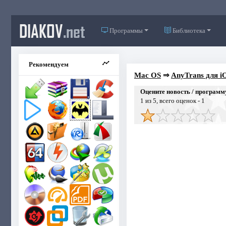
DIAKOV
.net
Программы
Библиотека
Рекомендуем
Mac OS
⇒
AnyTrans для iO
Оцените новость / программ
1
из 5, всего оценок -
1