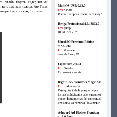
о, чтобы гадать, содержит ли
MultiOS-USB 0.13.0
ri, которые вам нужны, AnyTrans
От:
Sandra
который вам нужен, без полного
И чем эта прога лучше за ventoy?
Renga Professional 8.2.13823.0
От:
gump
RENGA 9.2 ???
UltraISO Premium Edition
9.7.6.3860
От:
Ярослав
спасибо! мяу !!!
LightBurn 2.0.03
От:
Nikolay
Огромное спасибо
Right Click Windows Magic 3.0.1
От:
Carlos garcia
Para quitar toda la porqueria que
instala en hibituninstaller (gratuito)
opcion herramientas del contextual
una a una las eliminas. Totalmente
Adguard Ad Blocker Premium
4.13.0 Final