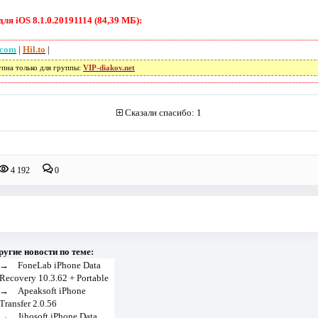
я iOS 8.1.0.20191114 (84,39 МБ):
.com
|
Hil.to
|
упна только для группы:
VIP-diakov.net
Сказали спасибо: 1
4 192
0
ругие новости по теме:
→
FoneLab iPhone Data
Recovery 10.3.62 + Portable
→
Apeaksoft iPhone
Transfer 2.0.56
→
Jihosoft iPhone Data