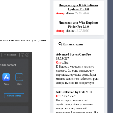
Лицензия для IObit Software
Updater Pro 9.0
Автор:
diakov
22.07.2026
Лицензия для Wise Duplicate
Finder Pro 2.1.9
Автор:
diakov
11.07.2026
 всему вашему контенту в одном
Комментарии
Advanced SystemCare Pro
19.5.0.227
От:
coliza
К Вашему хорошему коменту
хотелось бы одну поправочку -
порташка,порташке рознь.Здесь
многое зависит от набитости руки
автора именно на конкретную
Nik Collection by DxO 9.1.0
От:
AlexAlex23
После переустановки всё
заработало, сейчас установил
новую версию, пока всё
нормально. Посмотрю далее. Вся