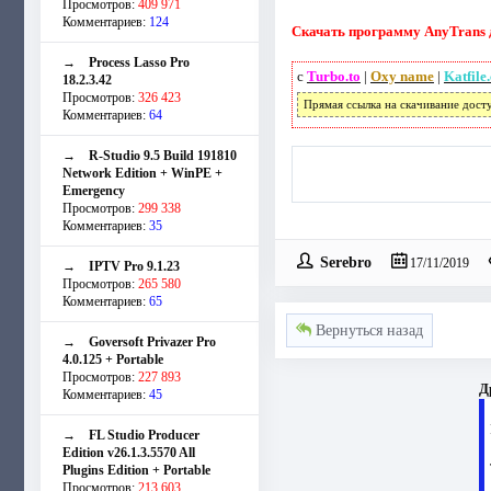
Просмотров:
409 971
Комментариев:
124
Скачать программу AnyTrans дл
→
Process Lasso Pro
с
Turbo.to
|
Oxy name
|
Katfile
18.2.3.42
Просмотров:
326 423
Прямая ссылка на скачивание дост
Комментариев:
64
→
R-Studio 9.5 Build 191810
Network Edition + WinPE +
Emergency
Просмотров:
299 338
Комментариев:
35
Serebro
17/11/2019
→
IPTV Pro 9.1.23
Просмотров:
265 580
Комментариев:
65
Вернуться назад
→
Goversoft Privazer Pro
4.0.125 + Portable
Просмотров:
227 893
Д
Комментариев:
45
→
FL Studio Producer
Edition v26.1.3.5570 All
Plugins Edition + Portable
Просмотров:
213 603