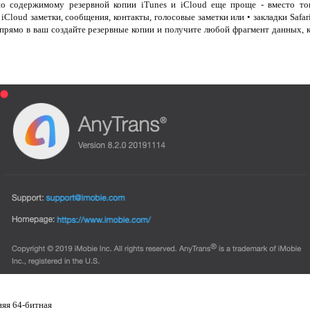
о содержимому резервной копии iTunes и iCloud еще проще - вместо тог
/ iCloud заметки, сообщения, контакты, голосовые заметки или • закладки Safa
 прямо в ваш создайте резервные копии и получите любой фрагмент данных, 
няя 64-битная