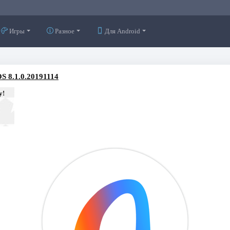
Игры
Разное
Для Android
S 8.1.0.20191114
у!