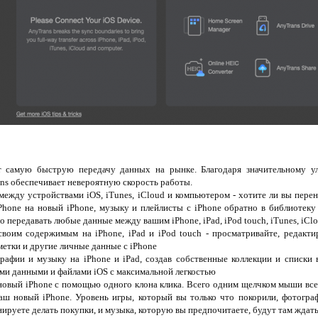
ет самую быструю передачу данных на рынке. Благодаря значительному у
ns обеспечивает невероятную скорость работы.
ежду устройствами iOS, iTunes, iCloud и компьютером - хотите ли вы перен
Phone на новый iPhone, музыку и плейлисты с iPhone обратно в библиотеку 
 передавать любые данные между вашим iPhone, iPad, iPod touch, iTunes, iCl
своим содержимым на iPhone, iPad и iPod touch - просматривайте, редакт
метки и другие личные данные с iPhone
рафии и музыку на iPhone и iPad, создав собственные коллекции и списки 
еми данными и файлами iOS с максимальной легкостью
новый iPhone с помощью одного клона клика. Всего одним щелчком мыши все с
аш новый iPhone. Уровень игры, который вы только что покорили, фотограф
нируете делать покупки, и музыка, которую вы предпочитаете, будут там ждать