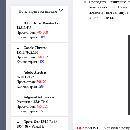
Проводите навигацию п
резервная копия iTunes 
Популярное за неделю
позволяет вам заглянуть
восстановления
→
IObit Driver Booster Pro
13.6.0.438
Просмотров:
705 080
Комментариев:
309
→
Google Chrome
151.0.7922.109
Просмотров:
568 122
Комментариев:
122
→
Adobe Acrobat
26.001.21771
Просмотров:
508 791
Комментариев:
264
→
Adguard Ad Blocker
Premium 4.13.0 Final
Просмотров:
455 651
Комментариев:
55
→
Opera One 134.0 Build
5954.46 + Portable
ОС:
macOS 10.9 или более позд