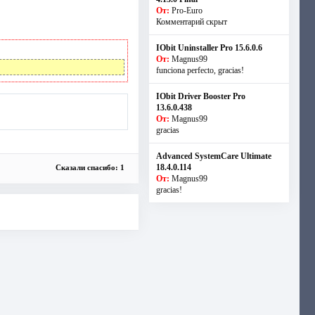
От:
Pro-Euro
Комментарий скрыт
IObit Uninstaller Pro 15.6.0.6
От:
Magnus99
funciona perfecto, gracias!
IObit Driver Booster Pro
13.6.0.438
От:
Magnus99
gracias
Advanced SystemCare Ultimate
18.4.0.114
Сказали спасибо: 1
От:
Magnus99
gracias!