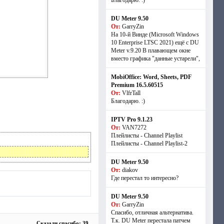
Благодарю. :)
DU Meter 9.50
От:
GarryZin
На 10-й Винде (Microsoft Windows
10 Enterprise LTSC 2021) ещё с DU
Meter v.9.20 В плавающем окне
вместо графика "данные устарели",
MobiOffice: Word, Sheets, PDF
Premium 16.5.60515
От:
VlfrTall
Благодарю. :)
IPTV Pro 9.1.23
От:
VAN7272
Плейлисты - Channel Playlist
Плейлисты - Channel Playlist-2
DU Meter 9.50
От:
diakov
Где перестал то интересно?
DU Meter 9.50
От:
GarryZin
Спасибо, отличная альтернатива.
Т.к. DU Meter перестала патчем
Сказали спасибо: 39