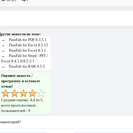
24 323
1
ругие новости по теме:
→
PassFab for PDF 8.3.5.1
→
PassFab for Excel 8.5.15
→
PassFab for Excel 8.3.1
→
PassFab for Word / PPT /
Excel 8.4.2.0/8.5.3.1
→
PassFab for RAR 9.5.5
Оцените новость /
программу и оставьте
отзыв!
Средняя оценка:
4,4
из 5,
всего проголосовало
пользователей -
9
комментарий?