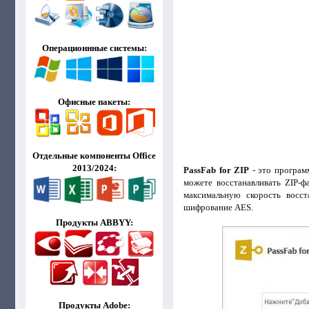
Операционнные системы:
Офисные пакеты:
Отдельные компоненты Office
2013/2024:
PassFab for ZIP
- это програм
можете восстанавливать ZIP-ф
максимальную скорость восс
шифрование AES.
Продукты ABBYY:
Продукты Adobe: