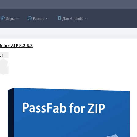
Игры
Разное
Для Android
 for ZIP 8.2.6.3
у!