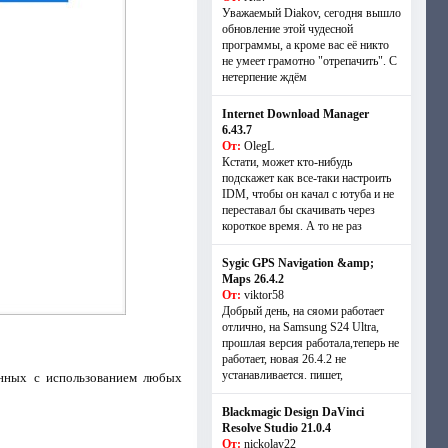
Уважаемый Diakov, сегодня вышло
обновление этой чудесной
программы, а кроме вас её никто
не умеет грамотно "отрепачить". С
нетерпение ждём
Internet Download Manager
6.43.7
От:
OlegL
Кстати, может кто-нибудь
подскажет как все-таки настроить
IDM, чтобы он качал с ютуба и не
переставал бы скачивать через
короткое время. А то не раз
Sygic GPS Navigation &amp;
Maps 26.4.2
От:
viktor58
Добрый день, на сяоми работает
отлично, на Samsung S24 Ultra,
прошлая версия работала,теперь не
работает, новая 26.4.2 не
устанавливается. пишет,
анных с использованием любых
Blackmagic Design DaVinci
Resolve Studio 21.0.4
От:
nickolay22