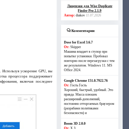
Лицензия для Wise Duplicate
Finder Pro 2.1.9
Автор:
diakov
11.07.2026
Комментарии
Dose for Excel 3.6.7
От:
Skipper
Машина впадает в ступор при
попытке установки. Пробовал
повторно после перезагрузки с тем
же результатом. Windows 11. MS
Offiсe 2024.
. Используя ускорение GPU, вы
ботка процессора поддерживает
Google Chrome 151.0.7922.76
фрования, включая последнее
От:
Гость Гость
Хороший, быстрый, удобный. Это
правда. Масса плюшек
расширений-дополнений,
постоянно отторгаемых браузером
(разрабами политиками
безопасности) и
Boom 3D 2.0.0
От:
Х.З.