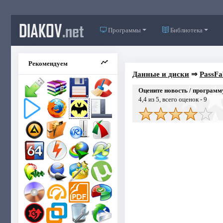
DIAKOV
.net
Программы
Библиотека
Рекомендуем
Данные и диски
⇒
PassFab
Оцените новость / программ
4,4
из 5, всего оценок -
9