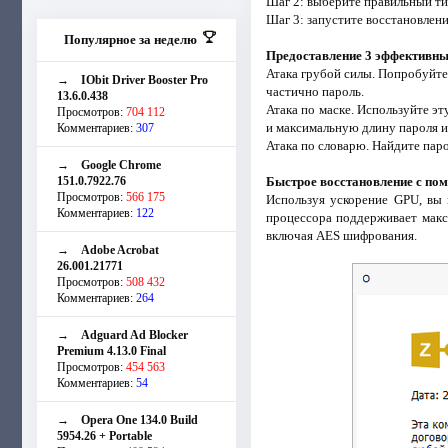
Шаг 2: выберите правильный ти
Шаг 3: запустите восстановлени
Популярное за неделю
Предоставление 3 эффективны
Атака грубой силы. Попробуйте 
→
IObit Driver Booster Pro
частично пароль.
13.6.0.438
Атака по маске. Используйте э
Просмотров:
704 112
и максимальную длину пароля и
Комментариев:
307
Атака по словарю. Найдите пар
→
Google Chrome
151.0.7922.76
Быстрое восстановление с по
Просмотров:
566 175
Используя ускорение GPU, вы 
Комментариев:
122
процессора поддерживает макс
включая AES шифрования.
→
Adobe Acrobat
26.001.21771
Просмотров:
508 432
Комментариев:
264
→
Adguard Ad Blocker
Premium 4.13.0 Final
Просмотров:
454 563
Комментариев:
54
→
Opera One 134.0 Build
5954.26 + Portable