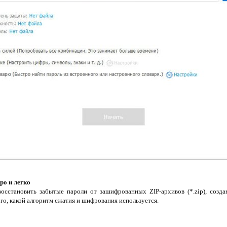
ро и легко
осстановить забытые пароли от зашифрованных ZIP-архивов (*.zip), созд
го, какой алгоритм сжатия и шифрования используется.