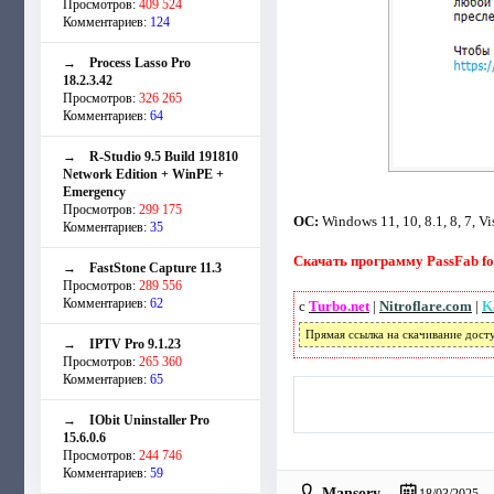
Просмотров:
409 524
Комментариев:
124
→
Process Lasso Pro
18.2.3.42
Просмотров:
326 265
Комментариев:
64
→
R-Studio 9.5 Build 191810
Network Edition + WinPE +
Emergency
Просмотров:
299 175
ОС:
Windows 11, 10, 8.1, 8, 7, 
Комментариев:
35
Скачать программу PassFab for 
→
FastStone Capture 11.3
Просмотров:
289 556
Комментариев:
62
с
Turbo.net
|
Nitroflare.com
|
K
Прямая ссылка на скачивание дост
→
IPTV Pro 9.1.23
Просмотров:
265 360
Комментариев:
65
→
IObit Uninstaller Pro
15.6.0.6
Просмотров:
244 746
Комментариев:
59
Mansory