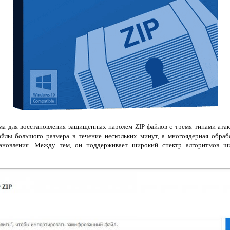
ма для восстановления защищенных паролем ZIP-файлов с тремя типами атак
айлы большого размера в течение нескольких минут, а многоядерная обра
тановления. Между тем, он поддерживает широкий спектр алгоритмов ши