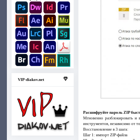
VIP-diakov.net
Расшифруйте пароль ZIP быст
Мгновенно разблокировать и в
инструментов, независимо от то
Восстановление в 3 шага:
Шаг 1: импорт ZIP-файла