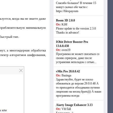
Спасибо большое! В течение 15
минут скачал обе части с
https://filespayouts
уется, когда вы не знаете даже
Boom 3D 2.0.0
От:
KiM
ть приблизительную минимальную
Please update to the version 2.3.0
Thanks in advance!
 быстрый тип.
IObit Driver Booster Pro
13.6.0.438
От:
oven19
нут, а многоядерная обработка
Программа не может связаться со
спектр алгоритмов шифрования,
своим сервером, даже после
устранения неполадок с сетью...
vMix Pro 28.0.0.42
От:
Bazinga
Здравствуйте, будет не плохо
обновиться до версии 29.0.0.48 А
то приходится обходными путями
лицензию на месяц брать))) А ваши
программы всегда
Aiarty Image Enhancer 3.13
От:
VlfrTall