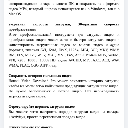
воспроизводимое на экране вашего ПК, и сохранять их в формате
видео MP4, который широко используется как в Windows, так и в
Mac OS.
2-кратная скорость загрузки, 30-кратная скорость
преобразования
Этот профессиональный инструмент для загрузки видео и
преобразования видео может легко и быстро загружать видео и
конвертировать загруженные видео во многие видео и аудио
форматы, включая AVI, Xvid, DivX, H.264, MP4, 3GP, MKV, WMV,
RM, FLV, MOV , WTV, MXF, MVI, F4V, Apple ProRes MOV, WebM,
VP8, 720p, 1080p, 1080i HD, видео AVCHD, MP3, AAC, AC3, WAV,
WMA, FLAC, OGG, AIFF и т.д.
Сохранить историю скачанных видео
Новый Video Download Pro может сохранить историю загрузки,
чтобы вы могли легко найти ваши предыдущие загруженные видео.
Не нужно беспокоиться о потере видео. Нет необходимости
загружать видео снова.
Отрегулируйте порядок загрузки видео
Вы можете легко настроить порядок загрузки видео на вкладке
«Activity», просто перетаскивая порядок видео.
Отрегулируйте громкость