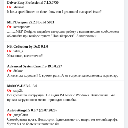
Driver Easy Professional 7.1.5.5750
От:
khanaa1
It has a speed limiter on there - how can I get around that speed issue?
MEP Designer 29.2.0 Build 5003
От:
svoroponov
..........MEP Designer аварийно завершает работу с всплывающим сообщением
об ошибке при выборе пункта "Новый проект". Аналогично и
Nik Collection by DxO 9.1.0
От:
vitek_s
Установил, все отлично!!!
Advanced SystemCare Pro 19.5.0.227
От:
diakov
А какая же хорошая? С времен punshА не встречал качественных портах app
MultiOS-USB 0.13.0
От:
snip2k
Все сделал по инструкции. Не видит ISO-шек с Windows. Выполнение 1-го
пункта загрузочного меню - приводит к ошибке.
AutoSettingsPS 0.6.7 (26.07.2026)
От:
дядяСаша
Своеобразная прога. Посмотрим. Единственно что напрягает мелкий шрифт.
Чуток бы по больше не помешал бы.