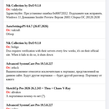
Nik Collection by DxO 9.1.0
От:
valalysha
Здравствуйте. При установке ошибка 0х80072EE2. Подскажите как исправить.
Windows 11 Домашняя Insider Preview Версия 26H1 Сборка ОС 28120.2630
AutoSettingsPS 0.6.7 (26.07.2026)
От:
valcraft
Обзор
Nik Collection by DxO 9.1.0
От:
boliga
Dxo requires verification with their servers every few weeks, it's on their official
site. When it fails to do so, it shuts down
Advanced SystemCare Pro 19.5.0.227
От:
zeka.k
Вышеизложенное относится исключительно к порташке, представленной на
данном сайте. Будут другие порташки — будет другой разговор. Порташку от
какого
SketchUp Pro 2026 26.2.243 + Thea + Chaos V-Ray
От:
alivakos
А портативки почему-то нет (?).
Advanced SystemCare Pro 19.5.0.227
От:
coliza