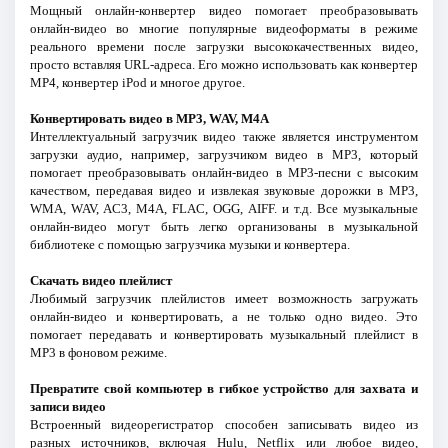
Мощный онлайн-конвертер видео помогает преобразовывать
онлайн-видео во многие популярные видеоформаты в режиме
реального времени после загрузки высококачественных видео,
просто вставляя URL-адреса. Его можно использовать как конвертер
MP4, конвертер iPod и многое другое.
Конвертировать видео в MP3, WAV, M4A
Интеллектуальный загрузчик видео также является инструментом
загрузки аудио, например, загрузчиком видео в MP3, который
помогает преобразовывать онлайн-видео в MP3-песни с высоким
качеством, передавая видео и извлекая звуковые дорожки в MP3,
WMA, WAV, AC3, M4A, FLAC, OGG, AIFF. и т.д. Все музыкальные
онлайн-видео могут быть легко организованы в музыкальной
библиотеке с помощью загрузчика музыки и конвертера.
Скачать видео плейлист
Любимый загрузчик плейлистов имеет возможность загружать
онлайн-видео и конвертировать, а не только одно видео. Это
помогает передавать и конвертировать музыкальный плейлист в
MP3 в фоновом режиме.
Превратите свой компьютер в гибкое устройство для захвата и
записи видео
Встроенный видеорегистратор способен записывать видео из
разных источников, включая Hulu, Netflix или любое видео,