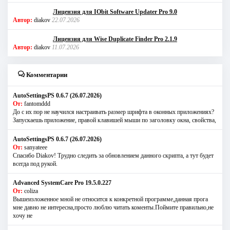
Лицензия для IObit Software Updater Pro 9.0
Автор:
diakov
22.07.2026
Лицензия для Wise Duplicate Finder Pro 2.1.9
Автор:
diakov
11.07.2026
Комментарии
AutoSettingsPS 0.6.7 (26.07.2026)
От:
fantomddd
До с их пор не научился настраивать размер шрифта в оконных приложениях?
Запускаешь приложение, правой клавишей мыши по заголовку окна, свойства,
AutoSettingsPS 0.6.7 (26.07.2026)
От:
sanyateee
Спасибо Diakov! Трудно следить за обновлением данного скрипта, а тут будет
всегда под рукой.
Advanced SystemCare Pro 19.5.0.227
От:
coliza
Вышеизложенное мной не относится к конкретной программе,данная прога
мне давно не интересна,просто люблю читать коменты.Поймите правильно,не
хочу не