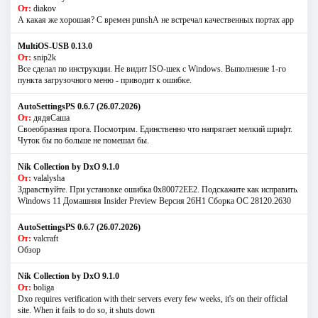
От:
diakov
А какая же хорошая? С времен punshА не встречал качественных портах app
MultiOS-USB 0.13.0
От:
snip2k
Все сделал по инструкции. Не видит ISO-шек с Windows. Выполнение 1-го
пункта загрузочного меню - приводит к ошибке.
AutoSettingsPS 0.6.7 (26.07.2026)
От:
дядяСаша
Своеобразная прога. Посмотрим. Единственно что напрягает мелкий шрифт.
Чуток бы по больше не помешал бы.
Nik Collection by DxO 9.1.0
От:
valalysha
Здравствуйте. При установке ошибка 0х80072EE2. Подскажите как исправить.
Windows 11 Домашняя Insider Preview Версия 26H1 Сборка ОС 28120.2630
AutoSettingsPS 0.6.7 (26.07.2026)
От:
valcraft
Обзор
Nik Collection by DxO 9.1.0
От:
boliga
Dxo requires verification with their servers every few weeks, it's on their official
site. When it fails to do so, it shuts down