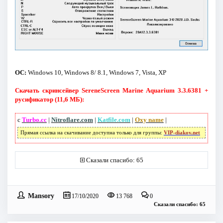
ОС:
Windows 10, Windows 8/ 8.1, Windows 7, Vista, XP
Скачать скринсейвер SereneScreen Marine Aquarium 3.3.6381 +
русификатор (11,6 МБ):
с
Turbo.cc
|
Nitroflare.com
|
Katfile.com
|
Oxy name
|
Прямая ссылка на скачивание доступна только для группы:
VIP-diakov.net
Сказали спасибо: 65
Mansory
17/10/2020
13 768
0
Сказали спасибо: 65