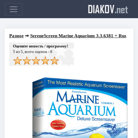
DIAKOV
.net
Разное
⇒
SereneScreen Marine Aquarium 3.3.6381 + Rus
Оцените новость / программу!
5
из 5, всего оценок -
8