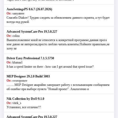
AutoSettingsPS 0.6.7 (26.07.2026)
От:
sanyateee
Спасибо Diakov! Трудно следить за обновлением данного скрипта, а тут будет
всегда под рукой.
Advanced SystemCare Pro 19.5.0.227
От:
coliza
Вышеизложенное мной не относится к конкретной программе,данная прога
мне давно не интересна,просто люблю читать коменты.Поймите правильно,не
хочу не
Driver Easy Professional 7.1.5.5750
От:
khanaa1
It has a speed limiter on there - how can I get around that speed issue?
MEP Designer 29.2.0 Build 5003
От:
svoroponov
..........MEP Designer аварийно завершает работу с всплывающим сообщением
об ошибке при выборе пункта "Новый проект". Аналогично и
Nik Collection by DxO 9.1.0
От:
vitek_s
Установил, все отлично!!!
Advanced SystemCare Pro 19.5.0.227