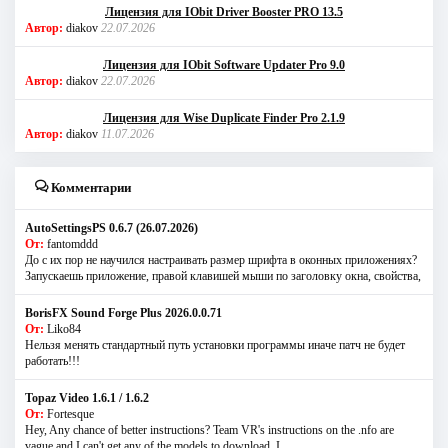
Лицензия для IObit Driver Booster PRO 13.5
Автор:
diakov
22.07.2026
Лицензия для IObit Software Updater Pro 9.0
Автор:
diakov
22.07.2026
Лицензия для Wise Duplicate Finder Pro 2.1.9
Автор:
diakov
11.07.2026
Комментарии
AutoSettingsPS 0.6.7 (26.07.2026)
От:
fantomddd
До с их пор не научился настраивать размер шрифта в оконных приложениях?
Запускаешь приложение, правой клавишей мыши по заголовку окна, свойства,
BorisFX Sound Forge Plus 2026.0.0.71
От:
Liko84
Нельзя менять стандартный путь установки программы иначе патч не будет
работать!!!
Topaz Video 1.6.1 / 1.6.2
От:
Fortesque
Hey, Any chance of better instructions? Team VR's instructions on the .nfo are
vague and I can't get any of the models to download. I