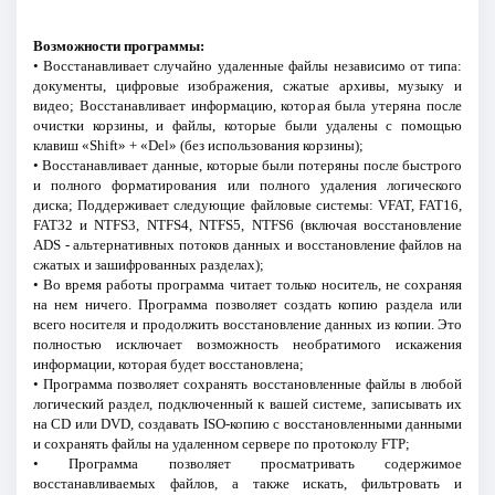
Возможности программы:
• Восстанавливает случайно удаленные файлы независимо от типа:
документы, цифровые изображения, сжатые архивы, музыку и
видео; Восстанавливает информацию, которая была утеряна после
очистки корзины, и файлы, которые были удалены с помощью
клавиш «Shift» + «Del» (без использования корзины);
• Восстанавливает данные, которые были потеряны после быстрого
и полного форматирования или полного удаления логического
диска; Поддерживает следующие файловые системы: VFAT, FAT16,
FAT32 и NTFS3, NTFS4, NTFS5, NTFS6 (включая восстановление
ADS - альтернативных потоков данных и восстановление файлов на
сжатых и зашифрованных разделах);
• Во время работы программа читает только носитель, не сохраняя
на нем ничего. Программа позволяет создать копию раздела или
всего носителя и продолжить восстановление данных из копии. Это
полностью исключает возможность необратимого искажения
информации, которая будет восстановлена;
• Программа позволяет сохранять восстановленные файлы в любой
логический раздел, подключенный к вашей системе, записывать их
на CD или DVD, создавать ISO-копию с восстановленными данными
и сохранять файлы на удаленном сервере по протоколу FTP;
• Программа позволяет просматривать содержимое
восстанавливаемых файлов, а также искать, фильтровать и