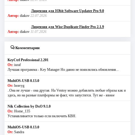
Лицензия для IObit Software Updater Pro 9.0
Автор:
diakov
22.07.2026
Лицензия для Wise Duplicate Finder Pro 2.1.9
Автор:
diakov
11.07.2026
Комментарии
KeyCtrl Professional 2.201
От:
iuraf
Лучшая программа - Key Manager Но давно не появлялись обновления...
MultiOS-USB 0.13.0
От:
heavyg
..Она не лучше - она другая. На Ventoy можно добавлять любые образы как и
здесь, но на разные платформы не факт, что запустятся. Тут же - явное
Nik Collection by DxO 9.1.0
От:
Home_135
Устанавливается только если включить КВН.
MultiOS-USB 0.13.0
От:
Sandra