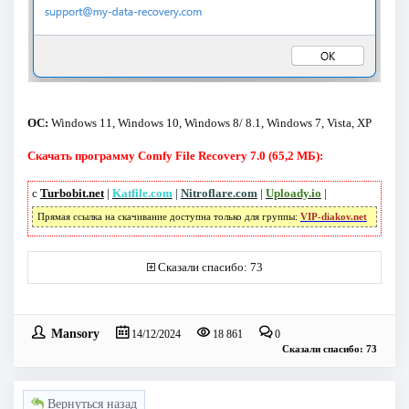
ОС:
Windows 11, Windows 10, Windows 8/ 8.1, Windows 7, Vista, XP
Скачать программу Comfy File Recovery 7.0 (65,2 МБ):
с
Turbobit.net
|
Katfile.com
|
Nitroflare.com
|
Uploady.io
|
Прямая ссылка на скачивание доступна только для группы:
VIP-diakov.net
Сказали спасибо: 73
Mansory
14/12/2024
18 861
0
Сказали спасибо: 73
Вернуться назад