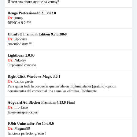
И чем эта прога лучше за ventoy?
Renga Professional 8.2.13823.0
От:
gump
RENGA 9.2 ???
UltraISO Premium Edition 9.7.6.3860
От:
Ярослав
спасибо! мяу !!!
LightBurn 2.0.03
От:
Nikolay
Огромное спасибо
Right Click Windows Magic 3.0.1
От:
Carlos garcia
Para quitar toda la porqueria que instala en hibituninstaller (gratuito) opcion
herramientas del contextual una a una las eliminas. Totalmente
Adguard Ad Blocker Premium 4.13.0 Final
От:
Pro-Euro
Комментарий скрыт
IObit Uninstaller Pro 15.6.0.6
От:
Magnus99
funciona perfecto, gracias!