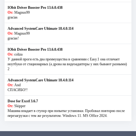
IObit Driver Booster Pro 13.6.0.438
От:
Magnus99
gracias
Advanced SystemCare Ultimate 18.4.0.114
От:
Magnus99
gracias!
IObit Driver Booster Pro 13.6.0.438
От:
coliza
У данной проги есть два преимущества в сравнении с Easy.1 она отличает
ноутбуки от стационарных (а дрова на видеоадаптеры у них бывают разными)
2
Advanced SystemCare Ultimate 18.4.0.114
От:
And
СПАСИБО!!
Dose for Excel 3.6.7
От:
Skipper
Машина впадает в ступор при попытке установки. Пробовал повторно после
перезагрузки с тем же результатом. Windows 11. MS Offiсe 2024.