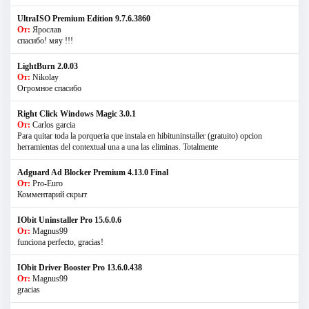
UltraISO Premium Edition 9.7.6.3860
От:
Ярослав
спасибо! мяу !!!
LightBurn 2.0.03
От:
Nikolay
Огромное спасибо
Right Click Windows Magic 3.0.1
От:
Carlos garcia
Para quitar toda la porqueria que instala en hibituninstaller (gratuito) opcion
herramientas del contextual una a una las eliminas. Totalmente
Adguard Ad Blocker Premium 4.13.0 Final
От:
Pro-Euro
Комментарий скрыт
IObit Uninstaller Pro 15.6.0.6
От:
Magnus99
funciona perfecto, gracias!
IObit Driver Booster Pro 13.6.0.438
От:
Magnus99
gracias