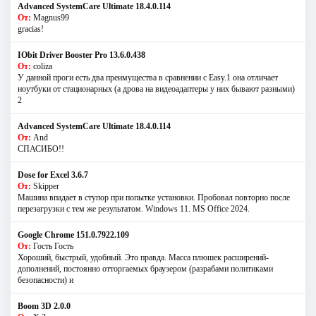
Advanced SystemCare Ultimate 18.4.0.114
От:
Magnus99
gracias!
IObit Driver Booster Pro 13.6.0.438
От:
coliza
У данной проги есть два преимущества в сравнении с Easy.1 она отличает
ноутбуки от стационарных (а дрова на видеоадаптеры у них бывают разными)
2
Advanced SystemCare Ultimate 18.4.0.114
От:
And
СПАСИБО!!
Dose for Excel 3.6.7
От:
Skipper
Машина впадает в ступор при попытке установки. Пробовал повторно после
перезагрузки с тем же результатом. Windows 11. MS Offiсe 2024.
Google Chrome 151.0.7922.109
От:
Гость Гость
Хороший, быстрый, удобный. Это правда. Масса плюшек расширений-
дополнений, постоянно отторгаемых браузером (разрабами политиками
безопасности) и
Boom 3D 2.0.0