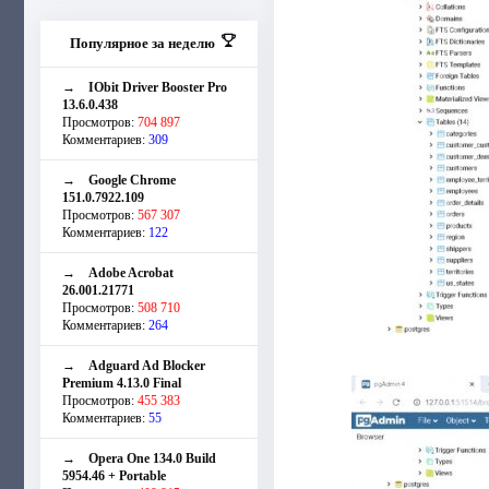
Популярное за неделю
→
IObit Driver Booster Pro
13.6.0.438
Просмотров:
704 897
Комментариев:
309
→
Google Chrome
151.0.7922.109
Просмотров:
567 307
Комментариев:
122
→
Adobe Acrobat
26.001.21771
Просмотров:
508 710
Комментариев:
264
→
Adguard Ad Blocker
Premium 4.13.0 Final
Просмотров:
455 383
Комментариев:
55
→
Opera One 134.0 Build
5954.46 + Portable