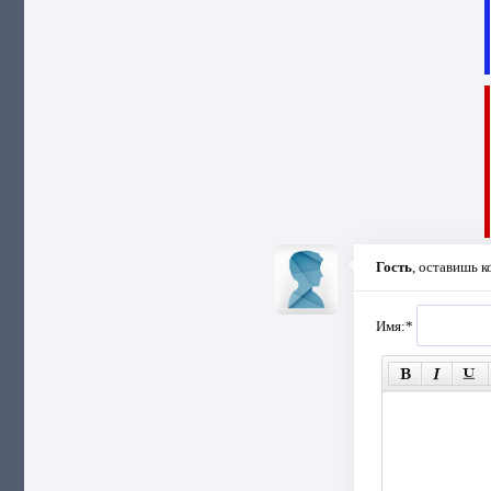
Гость
, оставишь 
Имя:
*