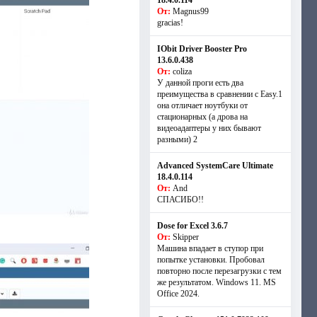
18.4.0.114
От:
Magnus99
gracias!
IObit Driver Booster Pro
13.6.0.438
От:
coliza
У данной проги есть два
преимущества в сравнении с Easy.1
она отличает ноутбуки от
стационарных (а дрова на
видеоадаптеры у них бывают
разными) 2
Advanced SystemCare Ultimate
18.4.0.114
От:
And
СПАСИБО!!
Dose for Excel 3.6.7
От:
Skipper
Машина впадает в ступор при
попытке установки. Пробовал
повторно после перезагрузки с тем
же результатом. Windows 11. MS
Offiсe 2024.