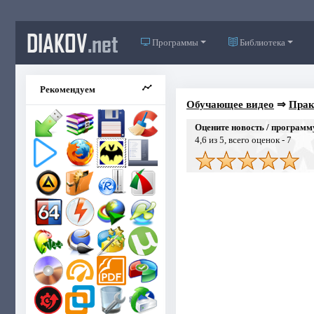
DIAKOV
.net
Программы
Библиотека
Рекомендуем
Обучающее видео
⇒
Прак
Оцените новость / программ
4,6
из 5, всего оценок -
7