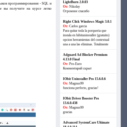
LightBurn 2.0.03
зыков программирования - SQL и
От:
Nikolay
е вы получите на курсе легко
Огромное спасибо
Right Click Windows Magic 3.0.1
От:
Carlos garcia
Para quitar toda la porqueria que
instala en hibituninstaller (gratuito)
opcion herramientas del contextual
una a una las eliminas. Totalmente
Adguard Ad Blocker Premium
4.13.0 Final
От:
Pro-Euro
Комментарий скрыт
IObit Uninstaller Pro 15.6.0.6
От:
Magnus99
funciona perfecto, gracias!
IObit Driver Booster Pro
13.6.0.438
От:
Magnus99
gracias
Advanced SystemCare Ultimate