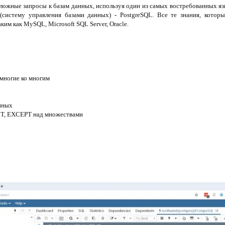
сложные запросы к базам данных, используя один из самых востребованных я
систему управления базами данных) - PostgreSQL. Все те знания, которы
им как MySQL, Microsoft SQL Server, Oracle.
 многие ко многим
нных
T, EXCEPT над множествами