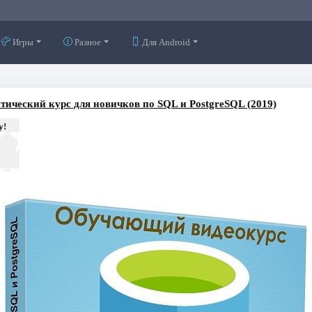
Игры
Разное
Для Android
тический курс для новичков по SQL и PostgreSQL (2019)
у!