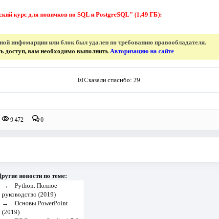
кий курс для новичков по SQL и PostgreSQL" (1,49 ГБ):
нной инфомарции или блок был удален по требованию правообладателя.
ить доступ, вам необходимо выполнить
Авторизацию на сайте
Сказали спасибо: 29
9 472
0
ругие новости по теме:
→
Python. Полное
руководство (2019)
→
Основы PowerPoint
(2019)