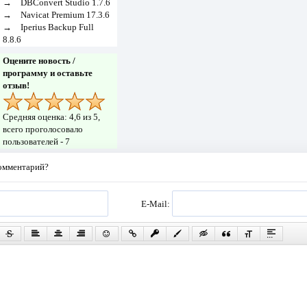
→
DBConvert Studio 1.7.6
→
Navicat Premium 17.3.6
→
Iperius Backup Full
8.8.6
Оцените новость /
программу и оставьте
отзыв!
Средняя оценка:
4,6
из 5,
всего проголосовало
пользователей -
7
комментарий?
E-Mail: