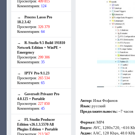
Просмотров:
409 815
Комментариев:
124
→
Process Lasso Pro
18.2.3.42
Просмотров:
326 379
Комментариев:
64
→
R-Studio 9.5 Build 191810
Network Edition + WinPE +
Emergency
Просмотров:
299 306
Комментариев:
35
→
IPTV Pro 9.1.23
Просмотров:
265 534
Комментариев:
65
→
Goversoft Privazer Pro
4.0.125 + Portable
Автор:
Илья Фофанов
Просмотров:
227 850
Язык:
русский
Комментариев:
45
Продолжительность:
~7 часов
→
FL Studio Producer
Формат:
MP4
Edition v26.1.3.5570 All
Видео:
AVC, 1280x720, ~616 K
Plugins Edition + Portable
Аудио:
AAC, 128 Kbps, 48.0 KH
Просмотров:
213 567