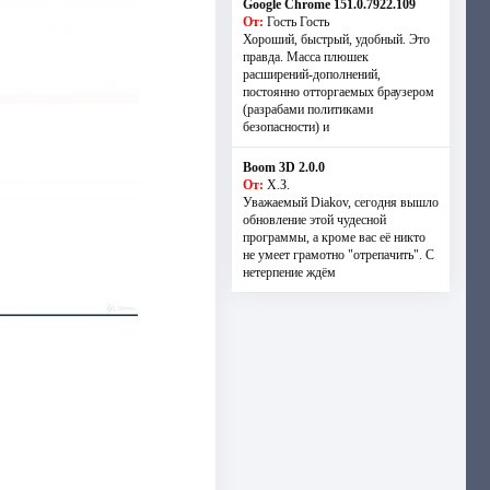
Google Chrome 151.0.7922.109
От:
Гость Гость
Хороший, быстрый, удобный. Это
правда. Масса плюшек
расширений-дополнений,
постоянно отторгаемых браузером
(разрабами политиками
безопасности) и
Boom 3D 2.0.0
От:
Х.З.
Уважаемый Diakov, сегодня вышло
обновление этой чудесной
программы, а кроме вас её никто
не умеет грамотно "отрепачить". С
нетерпение ждём