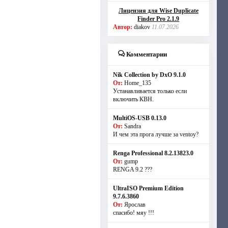
Лицензия для Wise Duplicate
Finder Pro 2.1.9
Автор:
diakov
11.07.2026
Комментарии
Nik Collection by DxO 9.1.0
От:
Home_135
Устанавливается только если
включить КВН.
MultiOS-USB 0.13.0
От:
Sandra
И чем эта прога лучше за ventoy?
Renga Professional 8.2.13823.0
От:
gump
RENGA 9.2 ???
UltraISO Premium Edition
9.7.6.3860
От:
Ярослав
спасибо! мяу !!!