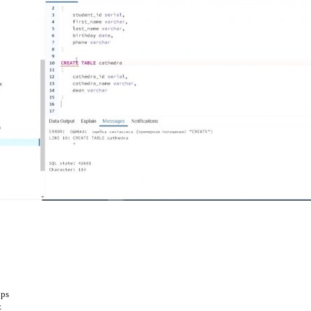
bps
z