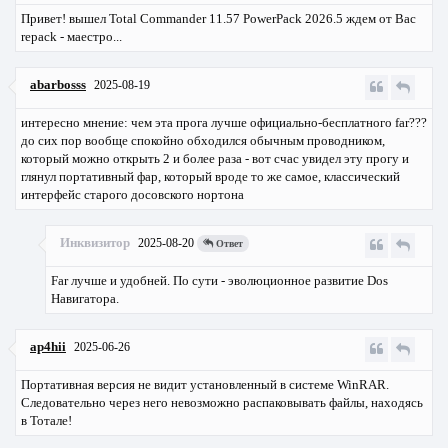
Привет! вышел Total Commander 11.57 PowerPack 2026.5 ждем от Вас
repack - маестро...
abarbosss
2025-08-19
интересно мнение: чем эта прога лучше официально-бесплатного far???
до сих пор вообще спокойно обходился обычным проводником,
который можно открыть 2 и более раза - вот счас увидел эту прогу и
глянул портативный фар, который вроде то же самое, классический
интерфейс старого досовского нортона
Инквизитор
2025-08-20
Ответ
Far лучше и удобней. По сути - эволюционное развитие Dos
Навигатора.
ap4hii
2025-06-26
Портативная версия не видит установленный в системе WinRAR.
Следовательно через него невозможно распаковывать файлы, находясь
в Тотале!