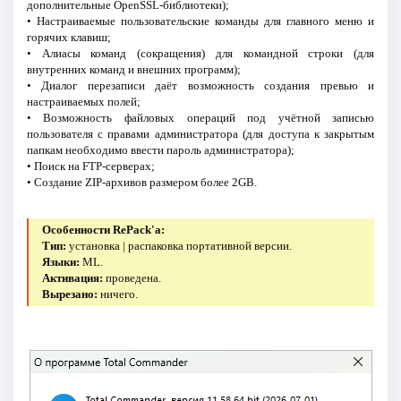
дополнительные OpenSSL-библиотеки);
• Настраиваемые пользовательские команды для главного меню и
горячих клавиш;
• Алиасы команд (сокращения) для командной строки (для
внутренних команд и внешних программ);
• Диалог перезаписи даёт возможность создания превью и
настраиваемых полей;
• Возможность файловых операций под учётной записью
пользователя с правами администратора (для доступа к закрытым
папкам необходимо ввести пароль администратора);
• Поиск на FTP-серверах;
• Создание ZIP-архивов размером более 2GB.
Особенности RePack'a:
Тип:
установка | распаковка портативной версии.
Языки:
ML.
Активация:
проведена.
Вырезано:
ничего.