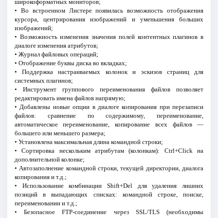
широкоформатных мониторов;
• Во встроенном Листере появилась возможность отображения
курсора, центрирования изображений и уменьшения больших
изображений;
• Возможность изменения значения полей контентных плагинов в
диалоге изменения атрибутов;
• Журнал файловых операций;
• Отображение буквы диска во вкладках;
• Поддержка настраиваемых колонок и эскизов страниц для
системных плагинов;
• Инструмент группового переименования файлов позволяет
редактировать имена файлов напрямую;
• Добавлены новые опции в диалоге копирования при перезаписи
файлов: сравнение по содержимому, переименование,
автоматическое переименование, копирование всех файлов —
большего или меньшего размера;
• Установлена максимальная длина командной строки;
• Сортировка нескольким атрибутам (колонкам): Ctrl+Click на
дополнительной колонке;
• Автозаполнение командной строки, текущей директории, диалога
копирования и т.д.;
• Использование комбинации Shift+Del для удаления лишних
позиций в выпадающих списках: командной строке, поиске,
переименовании и т.д.;
• Безопасное FTP-соединение через SSL/TLS (необходимы