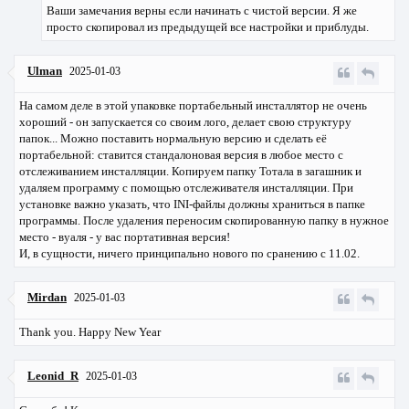
Ваши замечания верны если начинать с чистой версии. Я же
просто скопировал из предыдущей все настройки и приблуды.
Ulman
2025-01-03
На самом деле в этой упаковке портабельный инсталлятор не очень
хороший - он запускается со своим лого, делает свою структуру
папок... Можно поставить нормальную версию и сделать её
портабельной: ставится стандалоновая версия в любое место с
отслеживанием инсталляции. Копируем папку Тотала в загашник и
удаляем программу с помощью отслеживателя инсталляции. При
установке важно указать, что INI-файлы должны храниться в папке
программы. После удаления переносим скопированную папку в нужное
место - вуаля - у вас портативная версия!
И, в сущности, ничего принципально нового по сранению с 11.02.
Mirdan
2025-01-03
Thank you. Happy New Year
Leonid_R
2025-01-03