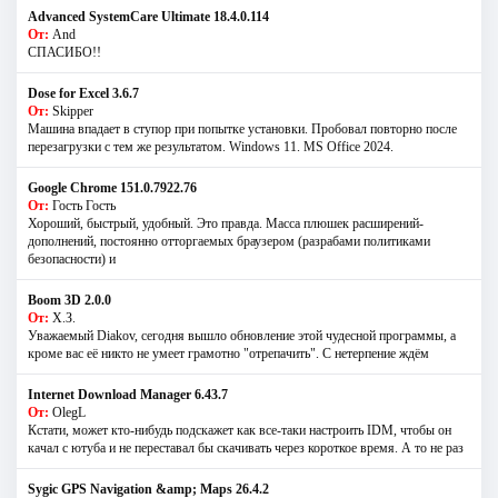
Advanced SystemCare Ultimate 18.4.0.114
От:
And
СПАСИБО!!
Dose for Excel 3.6.7
От:
Skipper
Машина впадает в ступор при попытке установки. Пробовал повторно после
перезагрузки с тем же результатом. Windows 11. MS Offiсe 2024.
Google Chrome 151.0.7922.76
От:
Гость Гость
Хороший, быстрый, удобный. Это правда. Масса плюшек расширений-
дополнений, постоянно отторгаемых браузером (разрабами политиками
безопасности) и
Boom 3D 2.0.0
От:
Х.З.
Уважаемый Diakov, сегодня вышло обновление этой чудесной программы, а
кроме вас её никто не умеет грамотно "отрепачить". С нетерпение ждём
Internet Download Manager 6.43.7
От:
OlegL
Кстати, может кто-нибудь подскажет как все-таки настроить IDM, чтобы он
качал с ютуба и не переставал бы скачивать через короткое время. А то не раз
Sygic GPS Navigation &amp; Maps 26.4.2