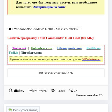
Для того, что бы получить доступ, вам необходимо
выполнить
Авторизацию на сайте
ОС:
Windows 95/98/ME/NT/2000/XP/Vista/7/8/10/11
Скачать программу Total Commander 11.58 Final (8,9 МБ):
с
Turbo.net
|
Uploadrar.com
|
Filespayouts.com
|
Katfile.ws
|
Frdl.io
|
Nitroflare.com
Прямая ссылка на скачивание доступна только для группы:
VIP-diakov.net
Сказали спасибо: 376
diakov
02/07/2026
103 801
72
Сказали спасибо: 376
Вернуться назад