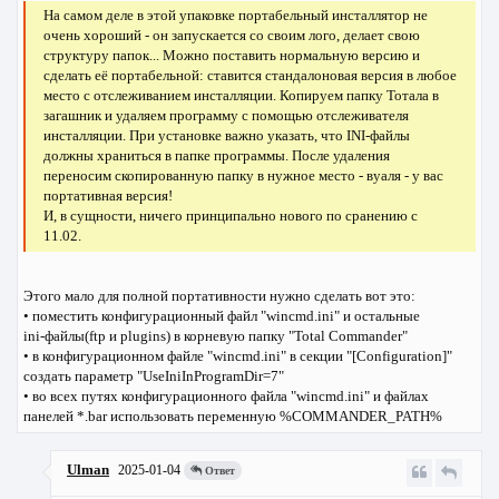
На самом деле в этой упаковке портабельный инсталлятор не
очень хороший - он запускается со своим лого, делает свою
структуру папок... Можно поставить нормальную версию и
сделать её портабельной: ставится стандалоновая версия в любое
место с отслеживанием инсталляции. Копируем папку Тотала в
загашник и удаляем программу с помощью отслеживателя
инсталляции. При установке важно указать, что INI-файлы
должны храниться в папке программы. После удаления
переносим скопированную папку в нужное место - вуаля - у вас
портативная версия!
И, в сущности, ничего принципально нового по сранению с
11.02.
Этого мало для полной портативности нужно сделать вот это:
• поместить конфигурационный файл "wincmd.ini" и остальные
ini-файлы(ftp и plugins) в корневую папку "Total Commander"
• в конфигурационном файле "wincmd.ini" в секции "[Configuration]"
создать параметр "UseIniInProgramDir=7"
• во всех путях конфигурационного файла "wincmd.ini" и файлах
панелей *.bar использовать переменную %COMMANDER_PATH%
Ulman
2025-01-04
Ответ