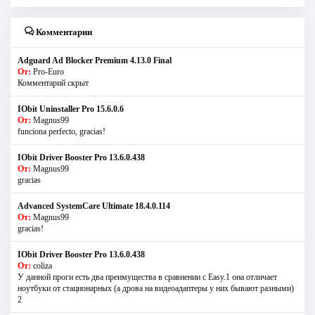
Комментарии
Adguard Ad Blocker Premium 4.13.0 Final
От:
Pro-Euro
Комментарий скрыт
IObit Uninstaller Pro 15.6.0.6
От:
Magnus99
funciona perfecto, gracias!
IObit Driver Booster Pro 13.6.0.438
От:
Magnus99
gracias
Advanced SystemCare Ultimate 18.4.0.114
От:
Magnus99
gracias!
IObit Driver Booster Pro 13.6.0.438
От:
coliza
У данной проги есть два преимущества в сравнении с Easy.1 она отличает
ноутбуки от стационарных (а дрова на видеоадаптеры у них бывают разными)
2