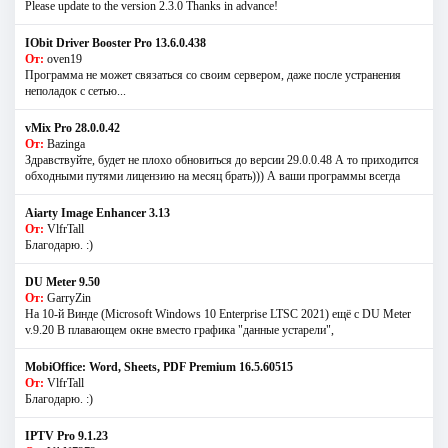
Please update to the version 2.3.0 Thanks in advance!
IObit Driver Booster Pro 13.6.0.438
От:
oven19
Программа не может связаться со своим сервером, даже после устранения
неполадок с сетью...
vMix Pro 28.0.0.42
От:
Bazinga
Здравствуйте, будет не плохо обновиться до версии 29.0.0.48 А то приходится
обходными путями лицензию на месяц брать))) А ваши программы всегда
Aiarty Image Enhancer 3.13
От:
VlfrTall
Благодарю. :)
DU Meter 9.50
От:
GarryZin
На 10-й Винде (Microsoft Windows 10 Enterprise LTSC 2021) ещё с DU Meter
v.9.20 В плавающем окне вместо графика "данные устарели",
MobiOffice: Word, Sheets, PDF Premium 16.5.60515
От:
VlfrTall
Благодарю. :)
IPTV Pro 9.1.23