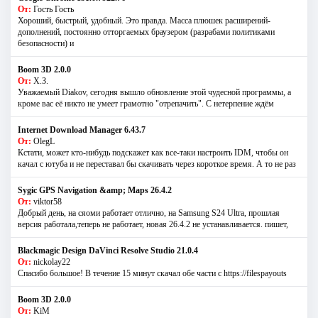
От:
Гость Гость
Хороший, быстрый, удобный. Это правда. Масса плюшек расширений-
дополнений, постоянно отторгаемых браузером (разрабами политиками
безопасности) и
Boom 3D 2.0.0
От:
Х.З.
Уважаемый Diakov, сегодня вышло обновление этой чудесной программы, а
кроме вас её никто не умеет грамотно "отрепачить". С нетерпение ждём
Internet Download Manager 6.43.7
От:
OlegL
Кстати, может кто-нибудь подскажет как все-таки настроить IDM, чтобы он
качал с ютуба и не переставал бы скачивать через короткое время. А то не раз
Sygic GPS Navigation &amp; Maps 26.4.2
От:
viktor58
Добрый день, на сяоми работает отлично, на Samsung S24 Ultra, прошлая
версия работала,теперь не работает, новая 26.4.2 не устанавливается. пишет,
Blackmagic Design DaVinci Resolve Studio 21.0.4
От:
nickolay22
Спасибо большое! В течение 15 минут скачал обе части с https://filespayouts
Boom 3D 2.0.0
От:
KiM