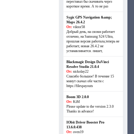
переставал бы скачивать через
короткое время. А то не раз
Sygic GPS Navigation &amp;
Maps 26.4.2
От:
viktor58
Добрый день, на сяоми работает
отлично, на Samsung S24 Ultra,
прошлая версия работала,теперь не
работает, новая 26.4.2 не
устанавливается. пишет,
Blackmagic Design DaVinci
Resolve Studio 21.0.4
От:
nickolay22
Спасибо большое! В течение 15
минут скачал обе части с
https://filespayouts
Boom 3D 2.0.0
От:
KiM
Please update to the version 2.3.0
Thanks in advance!
IObit Driver Booster Pro
13.6.0.438
От:
oven19