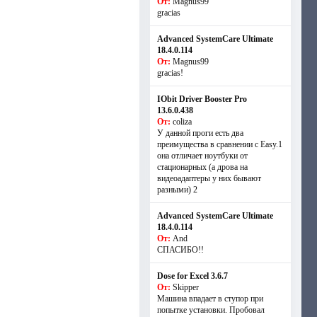
От:
Magnus99
gracias
Advanced SystemCare Ultimate
18.4.0.114
От:
Magnus99
gracias!
IObit Driver Booster Pro
13.6.0.438
От:
coliza
У данной проги есть два
преимущества в сравнении с Easy.1
она отличает ноутбуки от
стационарных (а дрова на
видеоадаптеры у них бывают
разными) 2
Advanced SystemCare Ultimate
18.4.0.114
От:
And
СПАСИБО!!
Dose for Excel 3.6.7
От:
Skipper
Машина впадает в ступор при
попытке установки. Пробовал