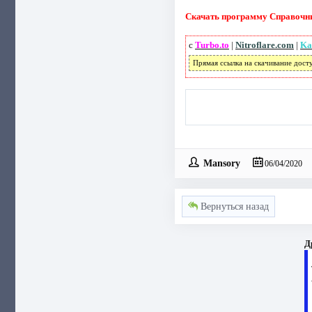
Скачать программу Справочник
с
Turbo.to
|
Nitroflare.com
|
Ka
Прямая ссылка на скачивание дост
Mansory
06/04/2020
Вернуться назад
Д