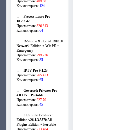
Просмотров:
409 581
Комментариев:
124
→
Process Lasso Pro
18.2.3.42
Просмотров:
326 313
Комментариев:
64
→
R-Studio 9.5 Build 191810
Network Edition + WinPE +
Emergency
Просмотров:
299 226
Комментариев:
35
→
IPTV Pro 9.1.23
Просмотров:
265 453
Комментариев:
65
→
Goversoft Privazer Pro
4.0.125 + Portable
Просмотров:
227 791
Комментариев:
45
→
FL Studio Producer
Edition v26.1.3.5570 All
Plugins Edition + Portable
Просмотров:
213 484