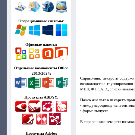
Операционнные системы:
Офисные пакеты:
Отдельные компоненты Office
2013/2024:
Справочник лекарств содержи
возможностью группирования и
МНН, ФТГ, ATX, списки аналого
Продукты ABBYY:
Поиск аналогов лекарств про
• международному непатентов
• форме выпуска.
В справочнике лекарств возможн
Продукты Adobe: