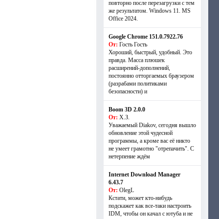
повторно после перезагрузки с тем
же результатом. Windows 11. MS
Offiсe 2024.
Google Chrome 151.0.7922.76
От:
Гость Гость
Хороший, быстрый, удобный. Это
правда. Масса плюшек
расширений-дополнений,
постоянно отторгаемых браузером
(разрабами политиками
безопасности) и
Boom 3D 2.0.0
От:
Х.З.
Уважаемый Diakov, сегодня вышло
обновление этой чудесной
программы, а кроме вас её никто
не умеет грамотно "отрепачить". С
нетерпение ждём
Internet Download Manager
6.43.7
От:
OlegL
Кстати, может кто-нибудь
подскажет как все-таки настроить
IDM, чтобы он качал с ютуба и не