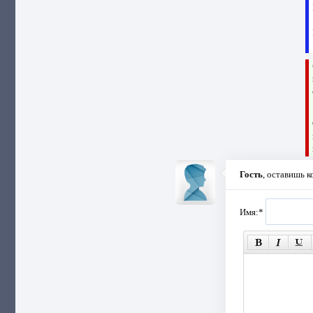
Гость
, оставишь 
Имя:
*