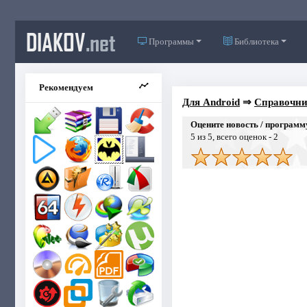
DIAKOV
.net
Программы
Библиотека
Рекомендуем
Для Android
⇒
Справочни
Оцените новость / программ
5
из 5, всего оценок -
2