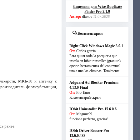
Лицензия для Wise Duplicate
Finder Pro 2.1.9
Автор:
diakov
11.07.2026
Комментарии
Right Click Windows Magic 3.0.1
От:
Carlos garcia
Para quitar toda la porqueria que
instala en hibituninstaller (gratuito)
opcion herramientas del contextual
una a una las eliminas. Totalmente
лекарств, МКБ-10 и аптечку с
Adguard Ad Blocker Premium
производитель фармсубстанции,
4.13.0 Final
От:
Pro-Euro
Комментарий скрыт
IObit Uninstaller Pro 15.6.0.6
От:
Magnus99
funciona perfecto, gracias!
сь ранее.
IObit Driver Booster Pro
13.6.0.438