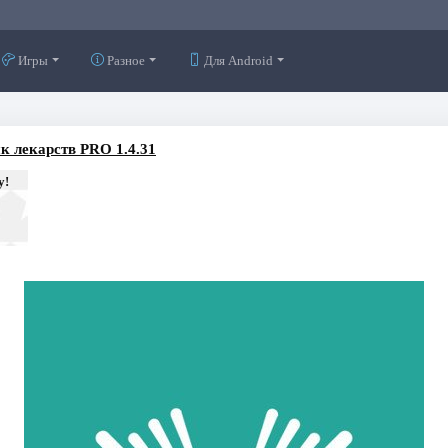
Игры
Разное
Для Android
к лекарств PRO 1.4.31
у!