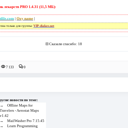
 лекарств PRO 1.4.31 (11,5 МБ):
tfile.com
|
Oxy name
|
упна только для группы:
VIP-diakov.net
Сказали спасибо: 18
7 133
0
ругие новости по теме:
→
Offline Maps for
Travelers - Aerostat Maps
v1.42
→
MailWasher Pro 7.15.45
→
Learn Programming