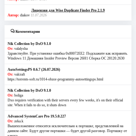
Лицензия для Wise Duplicate Finder Pro 2.1.9
Автор:
diakov
11.07.2026
Комментарии
Nik Collection by DxO 9.1.0
От:
valalysha
Здравствуйте. При установке ошибка 0х80072EE2. Подскажите как исправить.
Windows 11 Домашняя Insider Preview Версия 26H1 Сборка ОС 28120.2630
AutoSettingsPS 0.6.7 (26.07.2026)
От:
valcraft
https://torrents-soft.ru/1014-obzor-programmy-autosettingsps.html
Nik Collection by DxO 9.1.0
От:
boliga
Dxo requires verification with their servers every few weeks, it's on their official
site. When it fails to do so, it shuts down
Advanced SystemCare Pro 19.5.0.227
От:
zeka.k
Вышеизложенное относится исключительно к порташке, представленной на
данном сайте. Будут другие порташки — будет другой разговор. Порташку от
какого