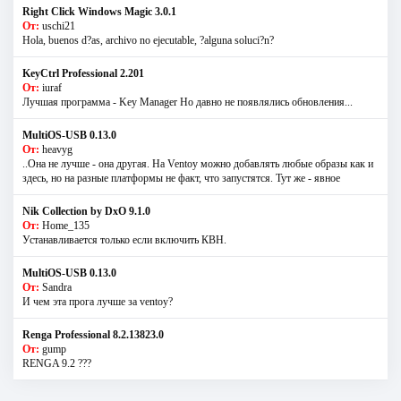
Right Click Windows Magic 3.0.1
От:
uschi21
Hola, buenos d?as, archivo no ejecutable, ?alguna soluci?n?
KeyCtrl Professional 2.201
От:
iuraf
Лучшая программа - Key Manager Но давно не появлялись обновления...
MultiOS-USB 0.13.0
От:
heavyg
..Она не лучше - она другая. На Ventoy можно добавлять любые образы как и
здесь, но на разные платформы не факт, что запустятся. Тут же - явное
Nik Collection by DxO 9.1.0
От:
Home_135
Устанавливается только если включить КВН.
MultiOS-USB 0.13.0
От:
Sandra
И чем эта прога лучше за ventoy?
Renga Professional 8.2.13823.0
От:
gump
RENGA 9.2 ???