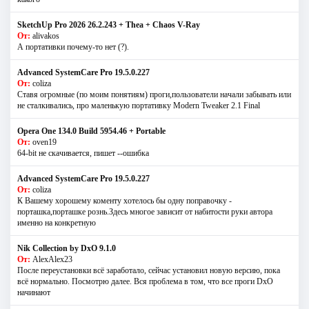
SketchUp Pro 2026 26.2.243 + Thea + Chaos V-Ray
От:
alivakos
А портативки почему-то нет (?).
Advanced SystemCare Pro 19.5.0.227
От:
coliza
Ставя огромные (по моим понятиям) проги,пользователи начали забывать или
не сталкивались, про маленькую портативку Modern Tweaker 2.1 Final
Opera One 134.0 Build 5954.46 + Portable
От:
oven19
64-bit не скачивается, пишет --ошибка
Advanced SystemCare Pro 19.5.0.227
От:
coliza
К Вашему хорошему коменту хотелось бы одну поправочку -
порташка,порташке рознь.Здесь многое зависит от набитости руки автора
именно на конкретную
Nik Collection by DxO 9.1.0
От:
AlexAlex23
После переустановки всё заработало, сейчас установил новую версию, пока
всё нормально. Посмотрю далее. Вся проблема в том, что все проги DxO
начинают