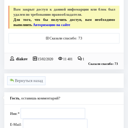
Вам закрыт доступ к данной инфомарции или блок был
удален по требованию правообладателя.
Для того, что бы получить доступ, вам необходимо
выполнить
Авторизацию на сайте
Сказали спасибо: 73
diakov
15/02/2020
11 401
1
Сказали спасибо: 73
Вернуться назад
Гость
, оставишь комментарий?
Имя:
*
E-Mail: