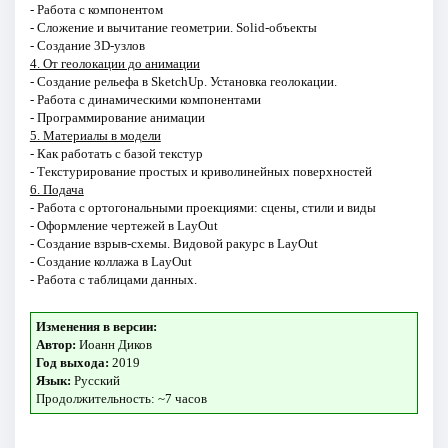
- Работа с компонентом
- Сложение и вычитание геометрии. Solid-объекты
- Создание 3D-узлов
4. От геолокации до анимации
- Создание рельефа в SketchUp. Установка геолокации.
- Работа с динамическими компонентами
- Программирование анимации
5. Материалы в модели
- Как работать с базой текстур
- Текстурирование простых и криволинейных поверхностей
6. Подача
- Работа с ортогональными проекциями: сцены, стили и виды
- Оформление чертежей в LayOut
- Создание взрыв-схемы. Видовой ракурс в LayOut
- Создание коллажа в LayOut
- Работа с таблицами данных.
Изменения в версии:
Автор:
Иоанн Диков
Год выхода:
2019
Язык:
Русский
Продолжительность: ~7 часов